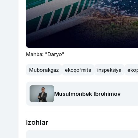
Manba: "Daryo"
Muborakgaz
ekoqo'mita
inspeksiya
ekop
Musulmonbek Ibrohimov
Izohlar