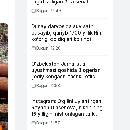
tugatiladigan 3 ta serial
Bugun, 12:45
Dunay daryosida suv sathi
pasayib, qariyb 1700 yillik Rim
ko‘prigi qoldiqlari ko‘rindi
Bugun, 12:20
O‘zbekiston Jurnalistlar
uyushmasi qoshida Blogerlar
ijodiy kengashi tashkil etildi
Bugun, 11:58
Instagram: O‘g‘lini uylantirgan
Rayhon Ulasenova, nikohining
15 yilligini nishonlagan turk
aktyorlari va Kamelot qasriga
Bugun, 11:57
sayohat qilgan Zebo Rahimova