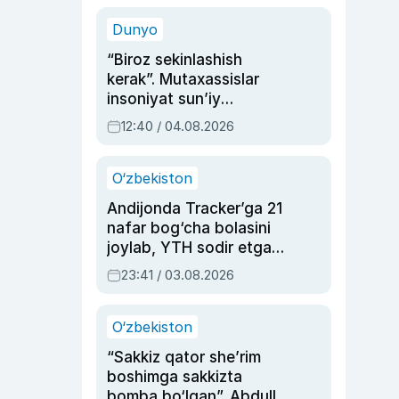
sinovlarga to‘la hayoti
Dunyo
“Biroz sekinlashish
kerak”. Mutaxassislar
insoniyat sun’iy
intellektni boshqara
12:40 / 04.08.2026
olmay qolishidan xavotir
bildirdi
O‘zbekiston
Andijonda Tracker’ga 21
nafar bog‘cha bolasini
joylab, YTH sodir etgan
ayolga sud hukmi o‘qildi
23:41 / 03.08.2026
O‘zbekiston
“Sakkiz qator she’rim
boshimga sakkizta
bomba bo‘lgan”. Abdulla