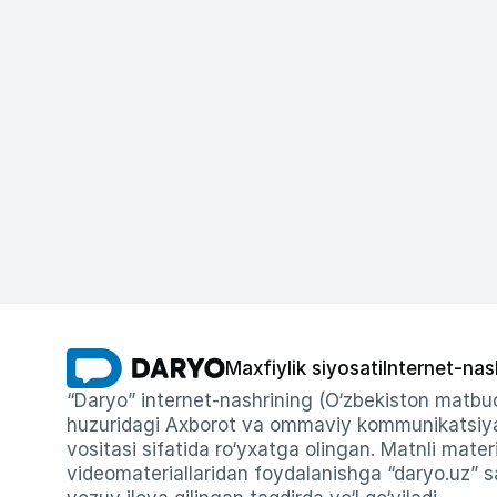
Maxfiylik siyosati
Internet-nas
“Daryo” internet-nashrining (O‘zbekiston matbuo
huzuridagi Axborot va ommaviy kommunikatsiyal
vositasi sifatida ro‘yxatga olingan. Matnli materi
videomateriallaridan foydalanishga “daryo.uz” sa