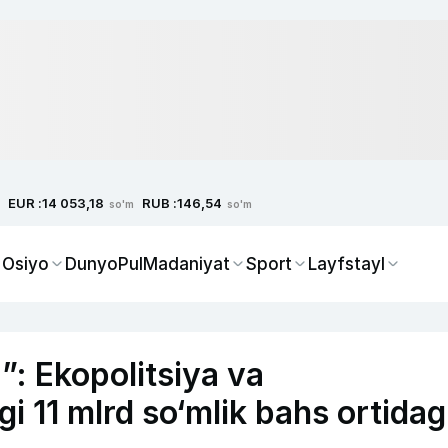
EUR :
RUB :
14 053,18
146,54
so'm
so'm
 Osiyo
Dunyo
Pul
Madaniyat
Sport
Layfstayl
: Ekopolitsiya va
 11 mlrd so‘mlik bahs ortidag