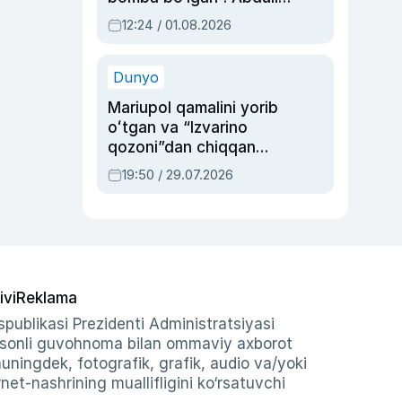
Oripovni siyosiy
12:24 / 01.08.2026
ayblovlardan asrab
qolgan voqea
Dunyo
Mariupol qamalini yorib
oʻtgan va “Izvarino
qozoni”dan chiqqan
qahramon — Ukraina
19:50 / 29.07.2026
armiyasi bosh
qoʻmondoni Drapatiy
haqida
ivi
Reklama
publikasi Prezidenti Administratsiyasi
-sonli guvohnoma bilan ommaviy axborot
shuningdek, fotografik, grafik, audio va/yoki
et-nashrining muallifligini ko‘rsatuvchi