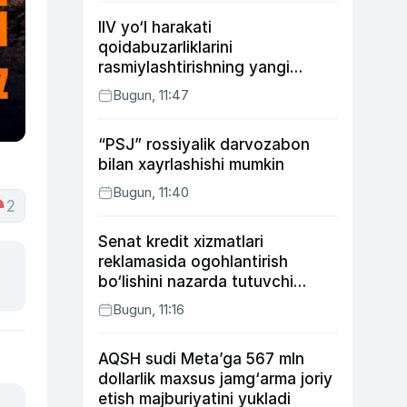
IIV yo‘l harakati
qoidabuzarliklarini
rasmiylashtirishning yangi
tartibini taklif qildi
Bugun, 11:47
“PSJ” rossiyalik darvozabon
bilan xayrlashishi mumkin
Bugun, 11:40
2
Senat kredit xizmatlari
reklamasida ogohlantirish
bo‘lishini nazarda tutuvchi
qonunni ma’qulladi
Bugun, 11:16
AQSH sudi Meta’ga 567 mln
dollarlik maxsus jamg‘arma joriy
etish majburiyatini yukladi