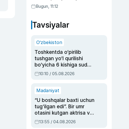
Bugun, 11:12
Tavsiyalar
O‘zbekiston
Toshkentda o‘pirilib
tushgan yo‘l qurilishi
bo‘yicha 6 kishiga sud
hukmi o‘qildi
10:10 / 05.08.2026
Madaniyat
“U boshqalar baxti uchun
tug‘ilgan edi”. Bir umr
otasini kutgan aktrisa va
dublyaj ustasi Rimma
13:55 / 04.08.2026
Ahmedovaning