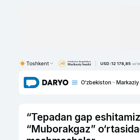
Toshkent
USD :
12 178,85
so'm
O‘zbekiston
Markaziy
“Tepadan gap eshitamiz”
“Muborakgaz” o‘rtasidagi