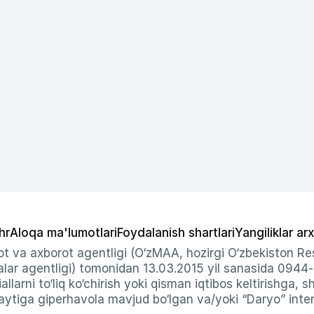
hr
Aloqa ma'lumotlari
Foydalanish shartlari
Yangiliklar arx
t va axborot agentligi (O‘zMAA, hozirgi O‘zbekiston Res
ar agentligi) tomonidan 13.03.2015 yil sanasida 0944
allarni to‘liq ko‘chirish yoki qisman iqtibos keltirishga, 
ytiga giperhavola mavjud bo‘lgan va/yoki “Daryo” intern