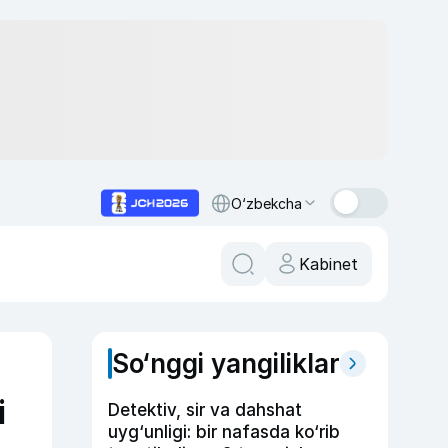
O‘zbekcha
Kabinet
So‘nggi yangiliklar
i
Detektiv, sir va dahshat
uyg‘unligi: bir nafasda ko‘rib