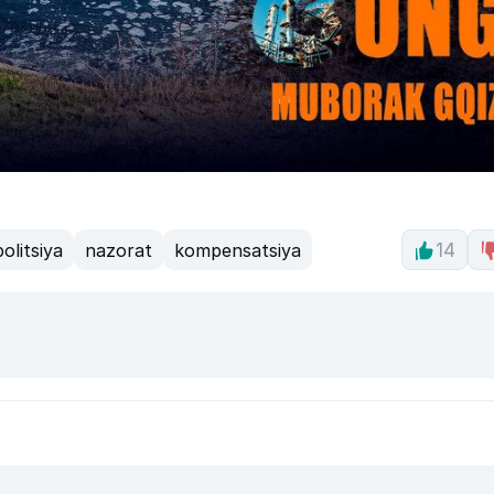
olitsiya
nazorat
kompensatsiya
14