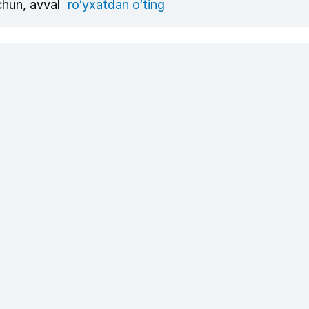
uchun, avval
ro‘yxatdan o‘ting