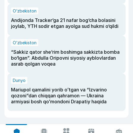
O‘zbekiston
Andijonda Tracker’ga 21 nafar bog‘cha bolasini
joylab, YTH sodir etgan ayolga sud hukmi o‘qildi
O‘zbekiston
“Sakkiz qator she’rim boshimga sakkizta bomba
bo‘lgan”. Abdulla Oripovni siyosiy ayblovlardan
asrab qolgan voqea
Dunyo
Mariupol qamalini yorib oʻtgan va “Izvarino
qozoni”dan chiqqan qahramon — Ukraina
armiyasi bosh qoʻmondoni Drapatiy haqida