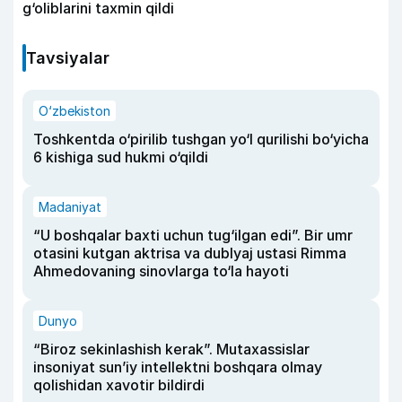
g‘oliblarini taxmin qildi
Tavsiyalar
O‘zbekiston
Toshkentda o‘pirilib tushgan yo‘l qurilishi bo‘yicha
6 kishiga sud hukmi o‘qildi
Madaniyat
“U boshqalar baxti uchun tug‘ilgan edi”. Bir umr
otasini kutgan aktrisa va dublyaj ustasi Rimma
Ahmedovaning sinovlarga to‘la hayoti
Dunyo
“Biroz sekinlashish kerak”. Mutaxassislar
insoniyat sun’iy intellektni boshqara olmay
qolishidan xavotir bildirdi