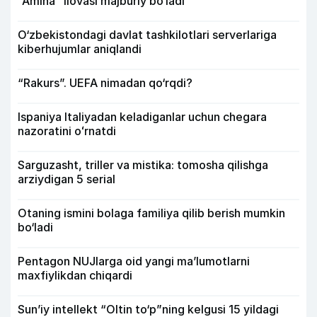
“Amina” ilovasi majburiy bo‘ladi
O‘zbekistondagi davlat tashkilotlari serverlariga
kiberhujumlar aniqlandi
“Rakurs”. UEFA nimadan qo‘rqdi?
Ispaniya Italiyadan keladiganlar uchun chegara
nazoratini oʻrnatdi
Sarguzasht, triller va mistika: tomosha qilishga
arziydigan 5 serial
Otaning ismini bolaga familiya qilib berish mumkin
bo‘ladi
Pentagon NUJlarga oid yangi maʼlumotlarni
maxfiylikdan chiqardi
Sun’iy intellekt “Oltin to‘p”ning kelgusi 15 yildagi