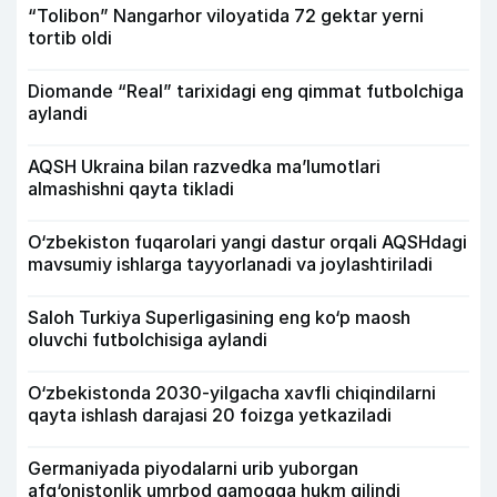
“Tolibon” Nangarhor viloyatida 72 gektar yerni
tortib oldi
Diomande “Real” tarixidagi eng qimmat futbolchiga
aylandi
AQSH Ukraina bilan razvedka ma’lumotlari
almashishni qayta tikladi
O‘zbekiston fuqarolari yangi dastur orqali AQSHdagi
mavsumiy ishlarga tayyorlanadi va joylashtiriladi
Saloh Turkiya Superligasining eng ko‘p maosh
oluvchi futbolchisiga aylandi
O‘zbekistonda 2030-yilgacha xavfli chiqindilarni
qayta ishlash darajasi 20 foizga yetkaziladi
Germaniyada piyodalarni urib yuborgan
afg‘onistonlik umrbod qamoqqa hukm qilindi