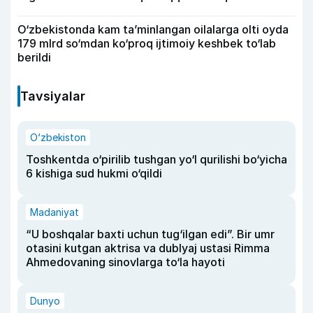
O‘zbekistonda kam ta’minlangan oilalarga olti oyda
179 mlrd so‘mdan ko‘proq ijtimoiy keshbek to‘lab
berildi
Tavsiyalar
O‘zbekiston
Toshkentda o‘pirilib tushgan yo‘l qurilishi bo‘yicha
6 kishiga sud hukmi o‘qildi
Madaniyat
“U boshqalar baxti uchun tug‘ilgan edi”. Bir umr
otasini kutgan aktrisa va dublyaj ustasi Rimma
Ahmedovaning sinovlarga to‘la hayoti
Dunyo