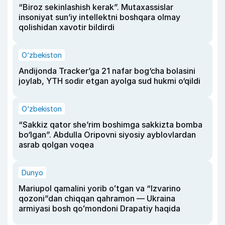
“Biroz sekinlashish kerak”. Mutaxassislar
insoniyat sun’iy intellektni boshqara olmay
qolishidan xavotir bildirdi
O‘zbekiston
Andijonda Tracker’ga 21 nafar bog‘cha bolasini
joylab, YTH sodir etgan ayolga sud hukmi o‘qildi
O‘zbekiston
“Sakkiz qator she’rim boshimga sakkizta bomba
bo‘lgan”. Abdulla Oripovni siyosiy ayblovlardan
asrab qolgan voqea
Dunyo
Mariupol qamalini yorib oʻtgan va “Izvarino
qozoni”dan chiqqan qahramon — Ukraina
armiyasi bosh qoʻmondoni Drapatiy haqida