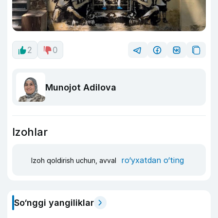
2
0
Munojot Adilova
Izohlar
ro‘yxatdan o‘ting
Izoh qoldirish uchun, avval
So‘nggi yangiliklar