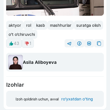
aktyor
rol
kasb
mashhurlar
suratga olish
o‘t o‘chiruvchi
43
1
Asila Aliboyeva
Izohlar
ro‘yxatdan o‘ting
Izoh qoldirish uchun, avval