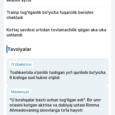
ekanini aytdi
Tramp tug‘ilganlik bo‘yicha fuqarolik berishni
chekladi
Kottej savdosi ortidan tovlamachilik qilgan aka-uka
ushlandi
Tavsiyalar
O‘zbekiston
Toshkentda o‘pirilib tushgan yo‘l qurilishi bo‘yicha
6 kishiga sud hukmi o‘qildi
Madaniyat
“U boshqalar baxti uchun tug‘ilgan edi”. Bir umr
otasini kutgan aktrisa va dublyaj ustasi Rimma
Ahmedovaning sinovlarga to‘la hayoti