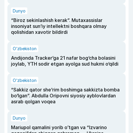
Dunyo
“Biroz sekinlashish kerak”. Mutaxassislar
insoniyat sun’iy intellektni boshqara olmay
qolishidan xavotir bildirdi
O‘zbekiston
Andijonda Tracker’ga 21 nafar bog‘cha bolasini
joylab, YTH sodir etgan ayolga sud hukmi o‘qildi
O‘zbekiston
“Sakkiz qator she’rim boshimga sakkizta bomba
bo‘lgan”. Abdulla Oripovni siyosiy ayblovlardan
asrab qolgan voqea
Dunyo
Mariupol qamalini yorib oʻtgan va “Izvarino