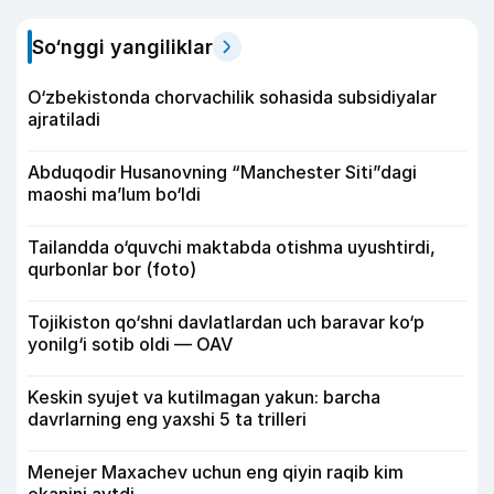
So‘nggi yangiliklar
O‘zbekistonda chorvachilik sohasida subsidiyalar
ajratiladi
Abduqodir Husanovning “Manchester Siti”dagi
maoshi ma’lum bo‘ldi
Tailandda o‘quvchi maktabda otishma uyushtirdi,
qurbonlar bor (foto)
Tojikiston qo‘shni davlatlardan uch baravar ko‘p
yonilg‘i sotib oldi — OAV
Keskin syujet va kutilmagan yakun: barcha
davrlarning eng yaxshi 5 ta trilleri
Menejer Maxachev uchun eng qiyin raqib kim