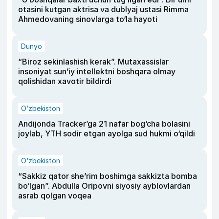
otasini kutgan aktrisa va dublyaj ustasi Rimma
Ahmedovaning sinovlarga to‘la hayoti
Dunyo
“Biroz sekinlashish kerak”. Mutaxassislar
insoniyat sun’iy intellektni boshqara olmay
qolishidan xavotir bildirdi
O‘zbekiston
Andijonda Tracker’ga 21 nafar bog‘cha bolasini
joylab, YTH sodir etgan ayolga sud hukmi o‘qildi
O‘zbekiston
“Sakkiz qator she’rim boshimga sakkizta bomba
bo‘lgan”. Abdulla Oripovni siyosiy ayblovlardan
asrab qolgan voqea