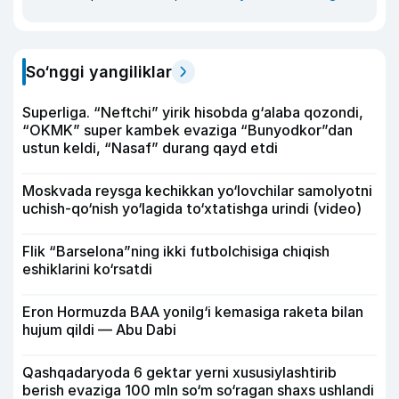
So‘nggi yangiliklar
Superliga. “Neftchi” yirik hisobda g‘alaba qozondi,
“OKMK” super kambek evaziga “Bunyodkor”dan
ustun keldi, “Nasaf” durang qayd etdi
Moskvada reysga kechikkan yo‘lovchilar samolyotni
uchish-qo‘nish yo‘lagida to‘xtatishga urindi (video)
Flik “Barselona”ning ikki futbolchisiga chiqish
eshiklarini ko‘rsatdi
Eron Hormuzda BAA yonilg‘i kemasiga raketa bilan
hujum qildi — Abu Dabi
Qashqadaryoda 6 gektar yerni xususiylashtirib
berish evaziga 100 mln so‘m so‘ragan shaxs ushlandi