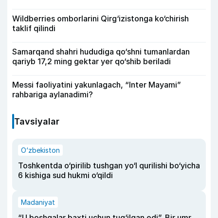
Wildberries omborlarini Qirg‘izistonga ko‘chirish
taklif qilindi
Samarqand shahri hududiga qo‘shni tumanlardan
qariyb 17,2 ming gektar yer qo‘shib beriladi
Messi faoliyatini yakunlagach, “Inter Mayami”
rahbariga aylanadimi?
Tavsiyalar
O‘zbekiston
Toshkentda o‘pirilib tushgan yo‘l qurilishi bo‘yicha
6 kishiga sud hukmi o‘qildi
Madaniyat
“U boshqalar baxti uchun tug‘ilgan edi”. Bir umr