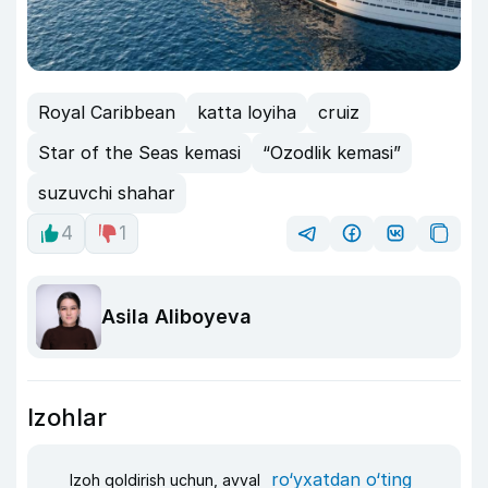
Royal Caribbean
katta loyiha
cruiz
Star of the Seas kemasi
“Ozodlik kemasi”
suzuvchi shahar
4
1
Asila Aliboyeva
Izohlar
ro‘yxatdan o‘ting
Izoh qoldirish uchun, avval