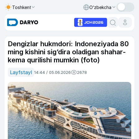
Toshkent
O‘zbekcha
Dengizlar hukmdori: Indoneziyada 80
ming kishini sig‘dira oladigan shahar-
kema qurilishi mumkin (foto)
Layfstayl
14:44 / 05.06.2026
2678