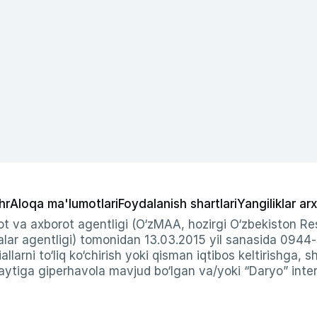
hr
Aloqa ma'lumotlari
Foydalanish shartlari
Yangiliklar arx
t va axborot agentligi (O‘zMAA, hozirgi O‘zbekiston Res
ar agentligi) tomonidan 13.03.2015 yil sanasida 0944
allarni to‘liq ko‘chirish yoki qisman iqtibos keltirishga, 
ytiga giperhavola mavjud bo‘lgan va/yoki “Daryo” intern