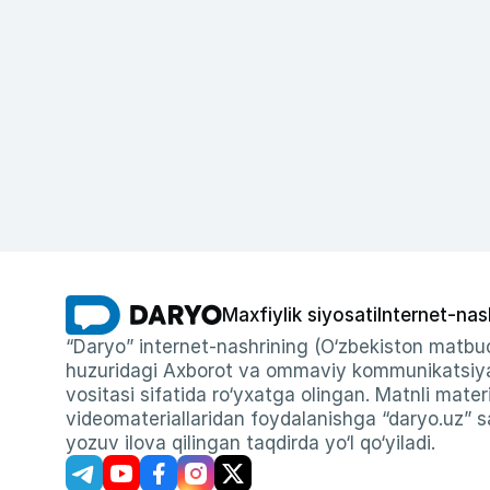
Maxfiylik siyosati
Internet-nas
“Daryo” internet-nashrining (O‘zbekiston matbuo
huzuridagi Axborot va ommaviy kommunikatsiyal
vositasi sifatida ro‘yxatga olingan. Matnli materi
videomateriallaridan foydalanishga “daryo.uz” sa
yozuv ilova qilingan taqdirda yo‘l qo‘yiladi.