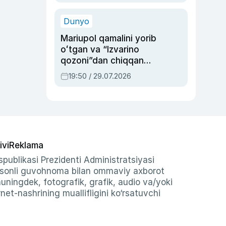
qolgan voqea
Dunyo
Mariupol qamalini yorib
oʻtgan va “Izvarino
qozoni”dan chiqqan
qahramon — Ukraina
19:50 / 29.07.2026
armiyasi bosh
qoʻmondoni Drapatiy
haqida
ivi
Reklama
publikasi Prezidenti Administratsiyasi
-sonli guvohnoma bilan ommaviy axborot
shuningdek, fotografik, grafik, audio va/yoki
et-nashrining muallifligini ko‘rsatuvchi