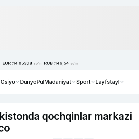
EUR :
RUB :
14 053,18
146,54
so'm
so'm
 Osiyo
Dunyo
Pul
Madaniyat
Sport
Layfstayl
kistonda qochqinlar markazi
ico