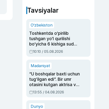
Tavsiyalar
O‘zbekiston
Toshkentda o‘pirilib
tushgan yo‘l qurilishi
bo‘yicha 6 kishiga sud
hukmi o‘qildi
10:10 / 05.08.2026
Madaniyat
“U boshqalar baxti uchun
tug‘ilgan edi”. Bir umr
otasini kutgan aktrisa va
dublyaj ustasi Rimma
13:55 / 04.08.2026
Ahmedovaning
sinovlarga to‘la hayoti
Dunyo