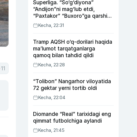
Superliga. “So‘g‘diyona”
“Andijon”ni mag‘lub etdi,
“Paxtakor” “Buxoro”ga qarshi
bahsda g‘alabani qo‘ldan
Kecha, 22:31
chiqardi
Tramp AQSH o‘q-dorilari haqida
ma’lumot tarqatganlarga
qamoq bilan tahdid qildi
Kecha, 22:28
11
“Tolibon” Nangarhor viloyatida
72 gektar yerni tortib oldi
Kecha, 22:04
Diomande “Real” tarixidagi eng
qimmat futbolchiga aylandi
Kecha, 21:45