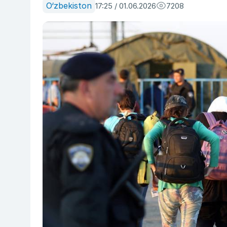
O‘zbekiston
17:25 / 01.06.2026
7208