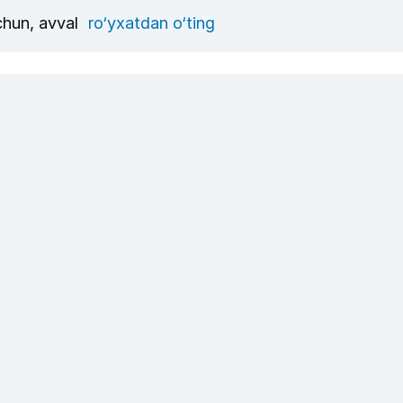
uchun, avval
ro‘yxatdan o‘ting