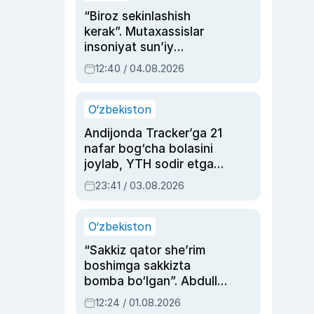
“Biroz sekinlashish
kerak”. Mutaxassislar
insoniyat sun’iy
intellektni boshqara
12:40 / 04.08.2026
olmay qolishidan xavotir
bildirdi
O‘zbekiston
Andijonda Tracker’ga 21
nafar bog‘cha bolasini
joylab, YTH sodir etgan
ayolga sud hukmi o‘qildi
23:41 / 03.08.2026
O‘zbekiston
“Sakkiz qator she’rim
boshimga sakkizta
bomba bo‘lgan”. Abdulla
Oripovni siyosiy
12:24 / 01.08.2026
ayblovlardan asrab