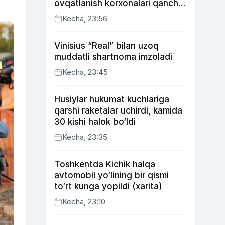
ovqatlanish korxonalari qancha
soliq toʻlagani ochiqlandi
Kecha, 23:56
Vinisius “Real” bilan uzoq
muddatli shartnoma imzoladi
Kecha, 23:45
Husiylar hukumat kuchlariga
qarshi raketalar uchirdi, kamida
30 kishi halok bo‘ldi
Kecha, 23:35
Toshkentda Kichik halqa
avtomobil yo‘lining bir qismi
to‘rt kunga yopildi (xarita)
Kecha, 23:10