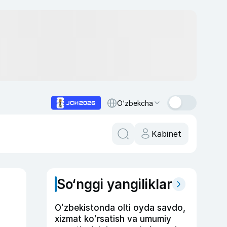
O‘zbekcha
Kabinet
So‘nggi yangiliklar
Oʻzbekistonda olti oyda savdo,
xizmat koʻrsatish va umumiy