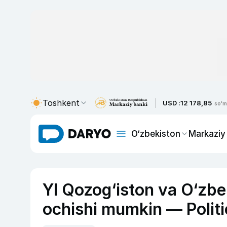
Toshkent
USD :
12 178,85
so'm
O‘zbekiston
Markaziy
YI Qozog‘iston va O‘zbe
ochishi mumkin — Polit