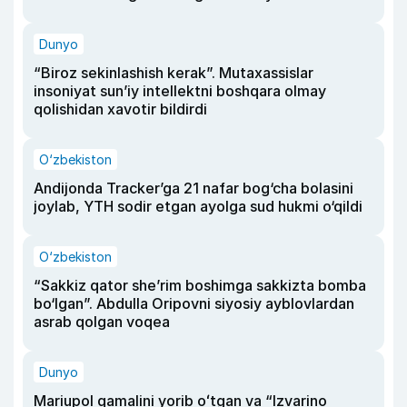
Dunyo
“Biroz sekinlashish kerak”. Mutaxassislar
insoniyat sun’iy intellektni boshqara olmay
qolishidan xavotir bildirdi
O‘zbekiston
Andijonda Tracker’ga 21 nafar bog‘cha bolasini
joylab, YTH sodir etgan ayolga sud hukmi o‘qildi
O‘zbekiston
“Sakkiz qator she’rim boshimga sakkizta bomba
bo‘lgan”. Abdulla Oripovni siyosiy ayblovlardan
asrab qolgan voqea
Dunyo
Mariupol qamalini yorib oʻtgan va “Izvarino