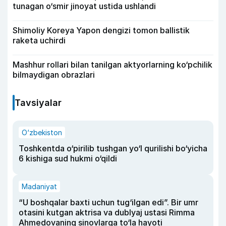
tunagan o‘smir jinoyat ustida ushlandi
Shimoliy Koreya Yapon dengizi tomon ballistik
raketa uchirdi
Mashhur rollari bilan tanilgan aktyorlarning ko‘pchilik
bilmaydigan obrazlari
Tavsiyalar
O‘zbekiston
Toshkentda o‘pirilib tushgan yo‘l qurilishi bo‘yicha
6 kishiga sud hukmi o‘qildi
Madaniyat
“U boshqalar baxti uchun tug‘ilgan edi”. Bir umr
otasini kutgan aktrisa va dublyaj ustasi Rimma
Ahmedovaning sinovlarga to‘la hayoti