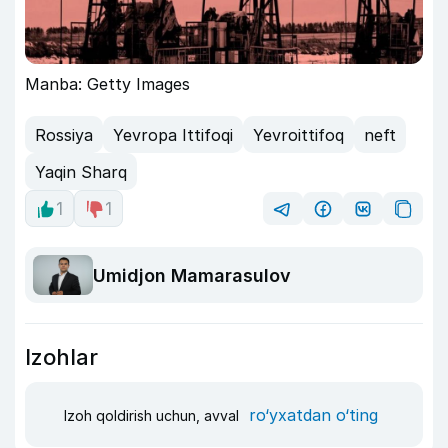
Manba: Getty Images
Rossiya
Yevropa Ittifoqi
Yevroittifoq
neft
Yaqin Sharq
1
1
Umidjon Mamarasulov
Izohlar
ro‘yxatdan o‘ting
Izoh qoldirish uchun, avval