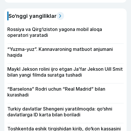
So‘nggi yangiliklar
Rossiya va Qirg‘iziston yagona mobil aloqa
operatori yaratadi
“Yuzma-yuz”. Kannavaroning matbuot anjumani
haqida
Maykl Jekson rolini ijro etgan Ja’far Jekson Uill Smit
bilan yangi filmda suratga tushadi
“Barselona” Rodri uchun “Real Madrid” bilan
kurashadi
Turkiy davlatlar Shengeni yaratilmoqda: qo‘shni
davlatlarga ID karta bilan boriladi
Toshkentda eshik tirqishidan kirib, do‘kon kassasini