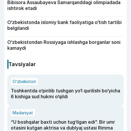
Bibisora Assaubayeva Samarqanddagi olimpiadada
ishtirok etadi
O‘zbekistonda islomiy bank faoliyatiga o‘tish tartibi
belgilandi
O‘zbekistondan Rossiyaga ishlashga borganlar soni
kamaydi
Tavsiyalar
O‘zbekiston
Toshkentda o‘pirilib tushgan yo‘l qurilishi bo‘yicha
6 kishiga sud hukmi o‘qildi
Madaniyat
“U boshqalar baxti uchun tug‘ilgan edi”. Bir umr
otasini kutgan aktrisa va dublyaj ustasi Rimma