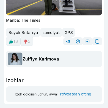
Manba: The Times
Buyuk Britaniya
samolyot
GPS
13
3
Zulfiya Karimova
Izohlar
ro‘yxatdan o‘ting
Izoh qoldirish uchun, avval