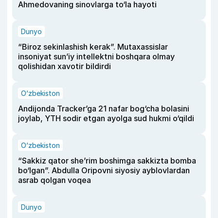
Ahmedovaning sinovlarga to‘la hayoti
Dunyo
“Biroz sekinlashish kerak”. Mutaxassislar
insoniyat sun’iy intellektni boshqara olmay
qolishidan xavotir bildirdi
O‘zbekiston
Andijonda Tracker’ga 21 nafar bog‘cha bolasini
joylab, YTH sodir etgan ayolga sud hukmi o‘qildi
O‘zbekiston
“Sakkiz qator she’rim boshimga sakkizta bomba
bo‘lgan”. Abdulla Oripovni siyosiy ayblovlardan
asrab qolgan voqea
Dunyo