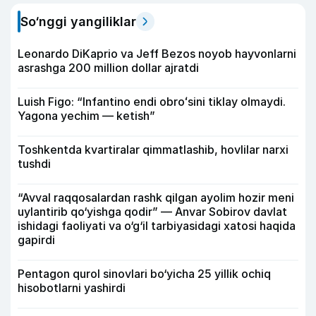
So‘nggi yangiliklar
Leonardo DiKaprio va Jeff Bezos noyob hayvonlarni
asrashga 200 million dollar ajratdi
Luish Figo: “Infantino endi obroʻsini tiklay olmaydi.
Yagona yechim — ketish”
Toshkentda kvartiralar qimmatlashib, hovlilar narxi
tushdi
“Avval raqqosalardan rashk qilgan ayolim hozir meni
uylantirib qo‘yishga qodir” — Anvar Sobirov davlat
ishidagi faoliyati va o‘g‘il tarbiyasidagi xatosi haqida
gapirdi
Pentagon qurol sinovlari bo‘yicha 25 yillik ochiq
hisobotlarni yashirdi