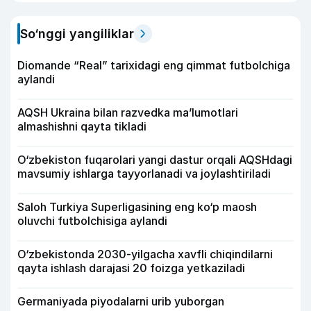
So‘nggi yangiliklar
Diomande “Real” tarixidagi eng qimmat futbolchiga
aylandi
AQSH Ukraina bilan razvedka ma’lumotlari
almashishni qayta tikladi
O‘zbekiston fuqarolari yangi dastur orqali AQSHdagi
mavsumiy ishlarga tayyorlanadi va joylashtiriladi
Saloh Turkiya Superligasining eng ko‘p maosh
oluvchi futbolchisiga aylandi
O‘zbekistonda 2030-yilgacha xavfli chiqindilarni
qayta ishlash darajasi 20 foizga yetkaziladi
Germaniyada piyodalarni urib yuborgan