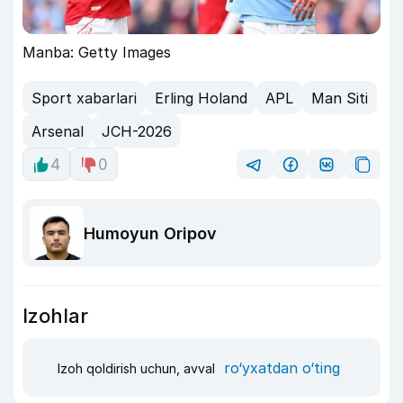
Manba: Getty Images
Sport xabarlari
Erling Holand
APL
Man Siti
Arsenal
JCH-2026
4
0
Humoyun Oripov
Izohlar
ro‘yxatdan o‘ting
Izoh qoldirish uchun, avval