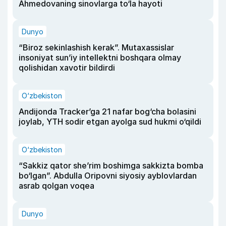
Ahmedovaning sinovlarga to‘la hayoti
Dunyo
“Biroz sekinlashish kerak”. Mutaxassislar
insoniyat sun’iy intellektni boshqara olmay
qolishidan xavotir bildirdi
O‘zbekiston
Andijonda Tracker’ga 21 nafar bog‘cha bolasini
joylab, YTH sodir etgan ayolga sud hukmi o‘qildi
O‘zbekiston
“Sakkiz qator she’rim boshimga sakkizta bomba
bo‘lgan”. Abdulla Oripovni siyosiy ayblovlardan
asrab qolgan voqea
Dunyo