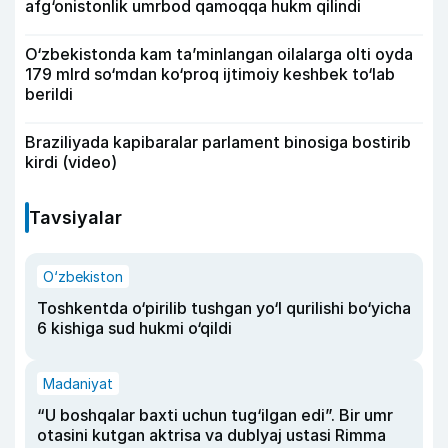
afg‘onistonlik umrbod qamoqqa hukm qilindi
O‘zbekistonda kam ta’minlangan oilalarga olti oyda
179 mlrd so‘mdan ko‘proq ijtimoiy keshbek to‘lab
berildi
Braziliyada kapibaralar parlament binosiga bostirib
kirdi (video)
Tavsiyalar
O‘zbekiston
Toshkentda o‘pirilib tushgan yo‘l qurilishi bo‘yicha
6 kishiga sud hukmi o‘qildi
Madaniyat
“U boshqalar baxti uchun tug‘ilgan edi”. Bir umr
otasini kutgan aktrisa va dublyaj ustasi Rimma