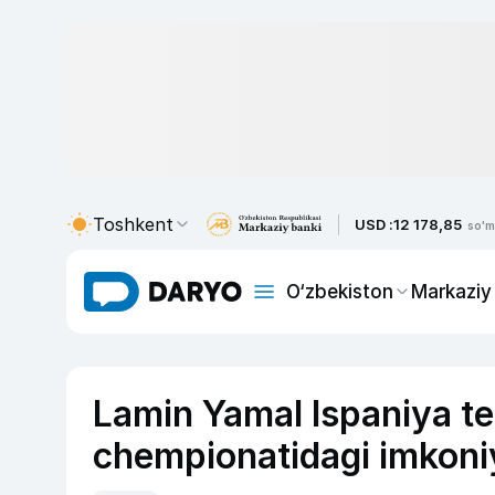
Toshkent
USD :
12 178,85
so'm
O‘zbekiston
Markaziy
Lamin Yamal Ispaniya t
chempionatidagi imkoniy