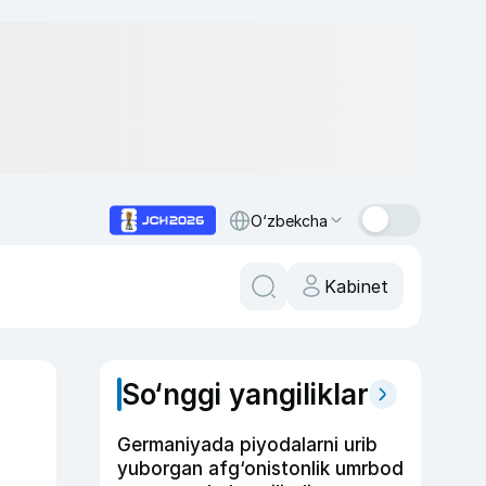
O‘zbekcha
Kabinet
So‘nggi yangiliklar
Germaniyada piyodalarni urib
yuborgan afg‘onistonlik umrbod