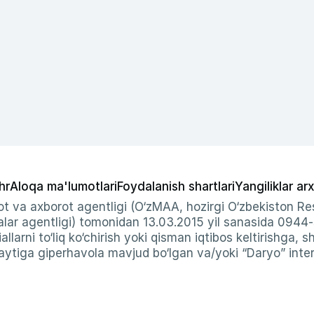
hr
Aloqa ma'lumotlari
Foydalanish shartlari
Yangiliklar arx
t va axborot agentligi (O‘zMAA, hozirgi O‘zbekiston Res
ar agentligi) tomonidan 13.03.2015 yil sanasida 0944
allarni to‘liq ko‘chirish yoki qisman iqtibos keltirishga, 
ytiga giperhavola mavjud bo‘lgan va/yoki “Daryo” intern