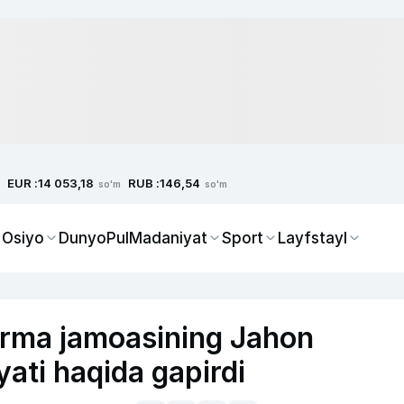
EUR :
RUB :
14 053,18
146,54
so'm
so'm
 Osiyo
Dunyo
Pul
Madaniyat
Sport
Layfstayl
erma jamoasining Jahon
ati haqida gapirdi