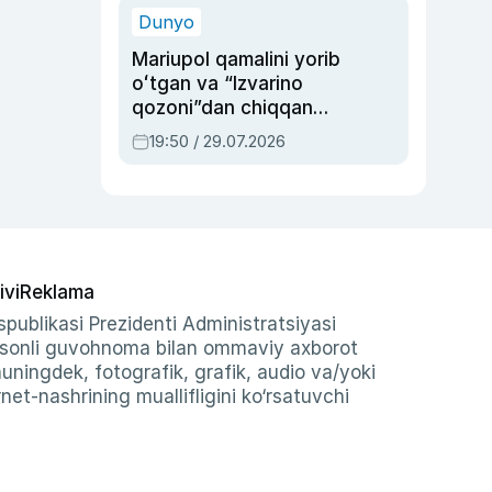
Dunyo
Mariupol qamalini yorib
oʻtgan va “Izvarino
qozoni”dan chiqqan
qahramon — Ukraina
19:50 / 29.07.2026
armiyasi bosh
qoʻmondoni Drapatiy
haqida
ivi
Reklama
publikasi Prezidenti Administratsiyasi
-sonli guvohnoma bilan ommaviy axborot
shuningdek, fotografik, grafik, audio va/yoki
et-nashrining muallifligini ko‘rsatuvchi