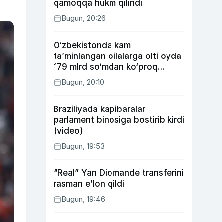
qamoqqa hukm qilindi
Bugun, 20:26
O‘zbekistonda kam
ta’minlangan oilalarga olti oyda
179 mlrd so‘mdan ko‘proq
ijtimoiy keshbek to‘lab berildi
Bugun, 20:10
Braziliyada kapibaralar
parlament binosiga bostirib kirdi
(video)
Bugun, 19:53
“Real” Yan Diomande transferini
rasman e’lon qildi
Bugun, 19:46