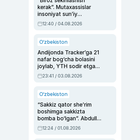
“Biroz sekinlashish
kerak”. Mutaxassislar
insoniyat sun’iy
intellektni boshqara
12:40 / 04.08.2026
olmay qolishidan xavotir
bildirdi
O‘zbekiston
Andijonda Tracker’ga 21
nafar bog‘cha bolasini
joylab, YTH sodir etgan
ayolga sud hukmi o‘qildi
23:41 / 03.08.2026
O‘zbekiston
“Sakkiz qator she’rim
boshimga sakkizta
bomba bo‘lgan”. Abdulla
Oripovni siyosiy
12:24 / 01.08.2026
ayblovlardan asrab
qolgan voqea