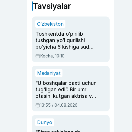
Tavsiyalar
O‘zbekiston
Toshkentda o‘pirilib
tushgan yo‘l qurilishi
bo‘yicha 6 kishiga sud
hukmi o‘qildi
Kecha, 10:10
Madaniyat
“U boshqalar baxti uchun
tug‘ilgan edi”. Bir umr
otasini kutgan aktrisa va
dublyaj ustasi Rimma
13:55 / 04.08.2026
Ahmedovaning
sinovlarga to‘la hayoti
Dunyo