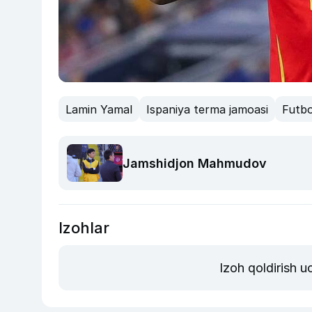
Lamin Yamal
Ispaniya terma jamoasi
Futbo
Jamshidjon Mahmudov
Izohlar
Izoh qoldirish 