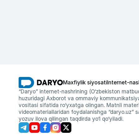
Maxfiylik siyosati
Internet-nas
“Daryo” internet-nashrining (O‘zbekiston matbuo
huzuridagi Axborot va ommaviy kommunikatsiyal
vositasi sifatida ro‘yxatga olingan. Matnli materi
videomateriallaridan foydalanishga “daryo.uz” sa
yozuv ilova qilingan taqdirda yo‘l qo‘yiladi.