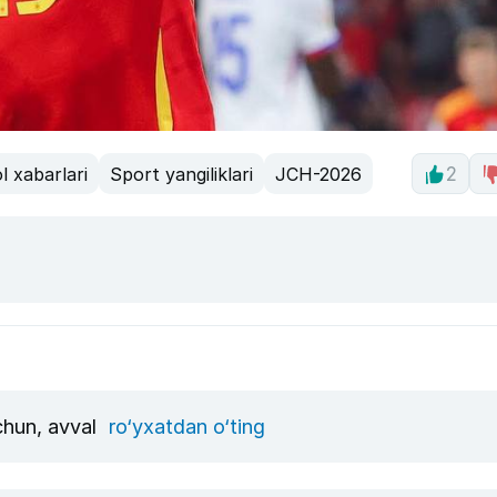
l xabarlari
Sport yangiliklari
JCH-2026
2
uchun, avval
ro‘yxatdan o‘ting