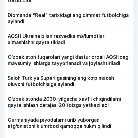
tortib oldi
Diomande “Real” tarixidagi eng qimmat futbolchiga
aylandi
AQSH Ukraina bilan razvedka ma’lumotlari
almashishni qayta tikladi
O‘zbekiston fuqarolari yangi dastur orqali AQSHdagi
mavsumiy ishlarga tayyorlanadi va joylashtiriladi
Saloh Turkiya Superligasining eng ko‘p maosh
oluvchi futbolchisiga aylandi
O‘zbekistonda 2030-yilgacha xavfli chiqindilarni
qayta ishlash darajasi 20 foizga yetkaziladi
Germaniyada piyodalarni urib yuborgan
afg‘onistonlik umrbod qamoqqa hukm qilindi