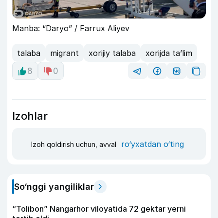
Manba: “Daryo” / Farrux Aliyev
talaba
migrant
xorijiy talaba
xorijda ta’lim
8
0
Izohlar
ro‘yxatdan o‘ting
Izoh qoldirish uchun, avval
So‘nggi yangiliklar
“Tolibon” Nangarhor viloyatida 72 gektar yerni