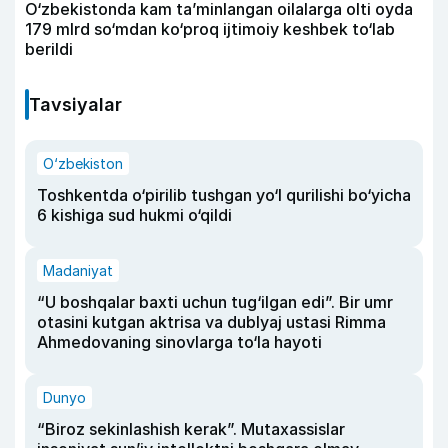
O‘zbekistonda kam ta’minlangan oilalarga olti oyda
179 mlrd so‘mdan ko‘proq ijtimoiy keshbek to‘lab
berildi
Tavsiyalar
O‘zbekiston
Toshkentda o‘pirilib tushgan yo‘l qurilishi bo‘yicha
6 kishiga sud hukmi o‘qildi
Madaniyat
“U boshqalar baxti uchun tug‘ilgan edi”. Bir umr
otasini kutgan aktrisa va dublyaj ustasi Rimma
Ahmedovaning sinovlarga to‘la hayoti
Dunyo
“Biroz sekinlashish kerak”. Mutaxassislar