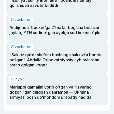
insoniyat sun’iy intellektni boshqara olmay
qolishidan xavotir bildirdi
O‘zbekiston
Andijonda Tracker’ga 21 nafar bog‘cha bolasini
joylab, YTH sodir etgan ayolga sud hukmi o‘qildi
O‘zbekiston
“Sakkiz qator she’rim boshimga sakkizta bomba
bo‘lgan”. Abdulla Oripovni siyosiy ayblovlardan
asrab qolgan voqea
Dunyo
Mariupol qamalini yorib oʻtgan va “Izvarino
qozoni”dan chiqqan qahramon — Ukraina
armiyasi bosh qoʻmondoni Drapatiy haqida