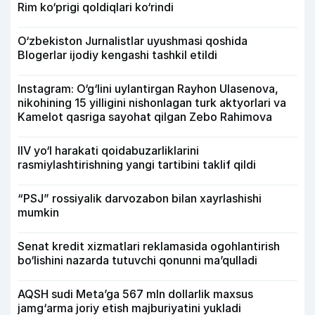
Rim ko‘prigi qoldiqlari ko‘rindi
O‘zbekiston Jurnalistlar uyushmasi qoshida
Blogerlar ijodiy kengashi tashkil etildi
Instagram: O‘g‘lini uylantirgan Rayhon Ulasenova,
nikohining 15 yilligini nishonlagan turk aktyorlari va
Kamelot qasriga sayohat qilgan Zebo Rahimova
IIV yo‘l harakati qoidabuzarliklarini
rasmiylashtirishning yangi tartibini taklif qildi
“PSJ” rossiyalik darvozabon bilan xayrlashishi
mumkin
Senat kredit xizmatlari reklamasida ogohlantirish
bo‘lishini nazarda tutuvchi qonunni ma’qulladi
AQSH sudi Meta’ga 567 mln dollarlik maxsus
jamg‘arma joriy etish majburiyatini yukladi