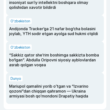
insoniyat sun’iy intellektni boshqara olmay
qolishidan xavotir bildirdi
O‘zbekiston
Andijonda Tracker’ga 21 nafar bog‘cha bolasini
joylab, YTH sodir etgan ayolga sud hukmi o‘qildi
O‘zbekiston
“Sakkiz qator she’rim boshimga sakkizta bomba
bo‘lgan”. Abdulla Oripovni siyosiy ayblovlardan
asrab qolgan voqea
Dunyo
Mariupol qamalini yorib oʻtgan va “Izvarino
qozoni”dan chiqqan qahramon — Ukraina
armiyasi bosh qoʻmondoni Drapatiy haqida