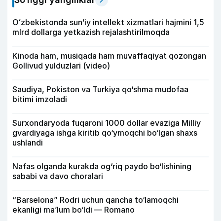
Oʻzbekistonda sunʼiy intellekt xizmatlari hajmini 1,5
mlrd dollarga yetkazish rejalashtirilmoqda
Kinoda ham, musiqada ham muvaffaqiyat qozongan
Gollivud yulduzlari (video)
Saudiya, Pokiston va Turkiya qo‘shma mudofaa
bitimi imzoladi
Surxondaryoda fuqaroni 1000 dollar evaziga Milliy
gvardiyaga ishga kiritib qo‘ymoqchi bo‘lgan shaxs
ushlandi
Nafas olganda kurakda og‘riq paydo bo‘lishining
sababi va davo choralari
“Barselona” Rodri uchun qancha to‘lamoqchi
ekanligi ma’lum bo‘ldi — Romano