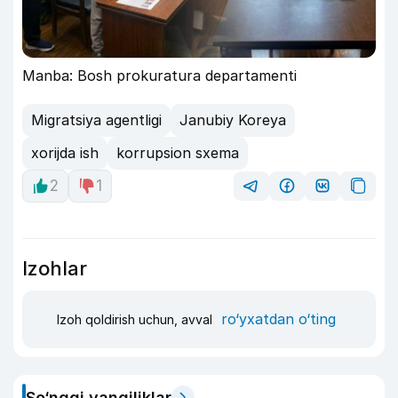
Manba: Bosh prokuratura departamenti
Migratsiya agentligi
Janubiy Koreya
xorijda ish
korrupsion sxema
2
1
Izohlar
ro‘yxatdan o‘ting
Izoh qoldirish uchun, avval
So‘nggi yangiliklar