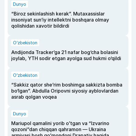
Dunyo
“Biroz sekinlashish kerak”. Mutaxassislar
insoniyat sun’iy intellektni boshqara olmay
qolishidan xavotir bildirdi
O‘zbekiston
Andijonda Tracker’ga 21 nafar bog‘cha bolasini
joylab, YTH sodir etgan ayolga sud hukmi o‘qildi
O‘zbekiston
“Sakkiz qator she’rim boshimga sakkizta bomba
bo‘lgan”. Abdulla Oripovni siyosiy ayblovlardan
asrab qolgan voqea
Dunyo
Mariupol qamalini yorib oʻtgan va “Izvarino
qozoni”dan chiqqan qahramon — Ukraina
armiyasi bosh qoʻmondoni Drapatiy haqida