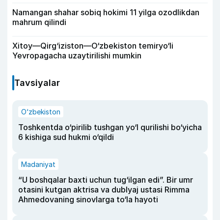
Namangan shahar sobiq hokimi 11 yilga ozodlikdan
mahrum qilindi
Xitoy—Qirg‘iziston—O‘zbekiston temiryo‘li
Yevropagacha uzaytirilishi mumkin
Tavsiyalar
O‘zbekiston
Toshkentda o‘pirilib tushgan yo‘l qurilishi bo‘yicha
6 kishiga sud hukmi o‘qildi
Madaniyat
“U boshqalar baxti uchun tug‘ilgan edi”. Bir umr
otasini kutgan aktrisa va dublyaj ustasi Rimma
Ahmedovaning sinovlarga to‘la hayoti