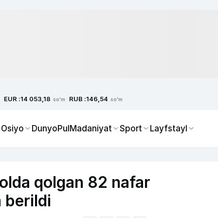
EUR :
RUB :
14 053,18
146,54
so'm
so'm
 Osiyo
Dunyo
Pul
Madaniyat
Sport
Layfstayl
olda qolgan 82 nafar
berildi