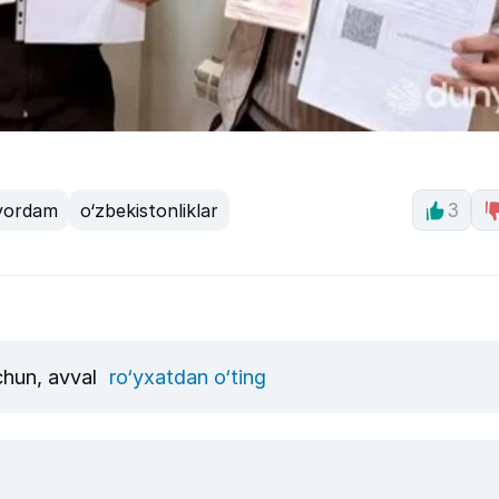
 yordam
o‘zbekistonliklar
3
uchun, avval
ro‘yxatdan o‘ting