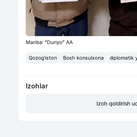
Manba: “Dunyo” AA
Qozog‘iston
Bosh konsulxona
diplomatik
Izohlar
Izoh qoldirish 