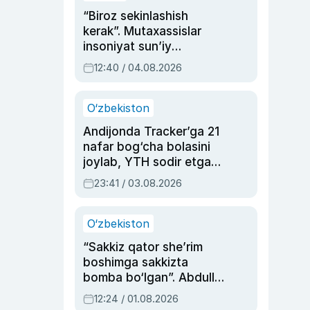
“Biroz sekinlashish
kerak”. Mutaxassislar
insoniyat sun’iy
intellektni boshqara
12:40 / 04.08.2026
olmay qolishidan xavotir
bildirdi
O‘zbekiston
Andijonda Tracker’ga 21
nafar bog‘cha bolasini
joylab, YTH sodir etgan
ayolga sud hukmi o‘qildi
23:41 / 03.08.2026
O‘zbekiston
“Sakkiz qator she’rim
boshimga sakkizta
bomba bo‘lgan”. Abdulla
Oripovni siyosiy
12:24 / 01.08.2026
ayblovlardan asrab