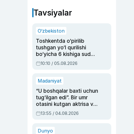
Tavsiyalar
O‘zbekiston
Toshkentda o‘pirilib
tushgan yo‘l qurilishi
bo‘yicha 6 kishiga sud
hukmi o‘qildi
10:10 / 05.08.2026
Madaniyat
“U boshqalar baxti uchun
tug‘ilgan edi”. Bir umr
otasini kutgan aktrisa va
dublyaj ustasi Rimma
13:55 / 04.08.2026
Ahmedovaning
sinovlarga to‘la hayoti
Dunyo