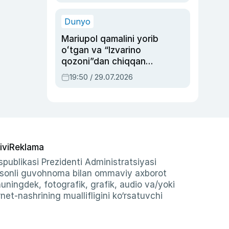
qolgan voqea
Dunyo
Mariupol qamalini yorib
oʻtgan va “Izvarino
qozoni”dan chiqqan
qahramon — Ukraina
19:50 / 29.07.2026
armiyasi bosh
qoʻmondoni Drapatiy
haqida
ivi
Reklama
publikasi Prezidenti Administratsiyasi
-sonli guvohnoma bilan ommaviy axborot
shuningdek, fotografik, grafik, audio va/yoki
et-nashrining muallifligini ko‘rsatuvchi