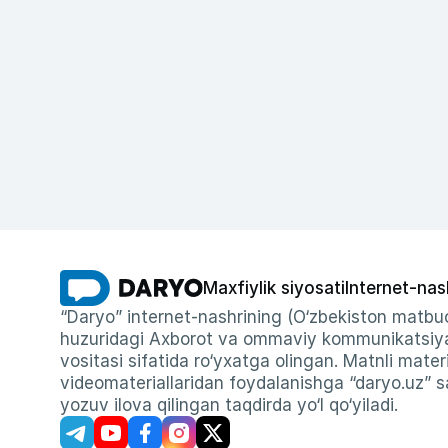
Maxfiylik siyosati
Internet-nas
“Daryo” internet-nashrining (O‘zbekiston matbuo
huzuridagi Axborot va ommaviy kommunikatsiyal
vositasi sifatida ro‘yxatga olingan. Matnli materi
videomateriallaridan foydalanishga “daryo.uz” sa
yozuv ilova qilingan taqdirda yo‘l qo‘yiladi.