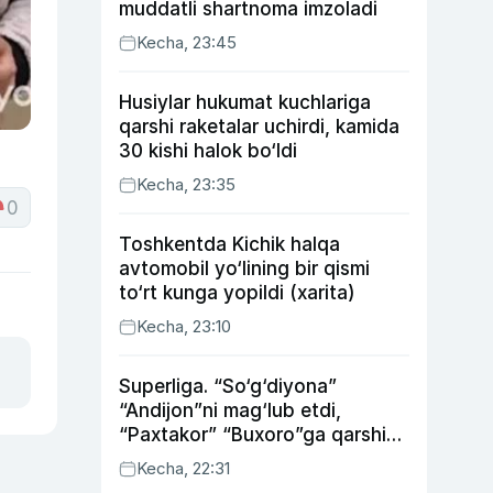
muddatli shartnoma imzoladi
Kecha, 23:45
Husiylar hukumat kuchlariga
qarshi raketalar uchirdi, kamida
30 kishi halok bo‘ldi
Kecha, 23:35
0
Toshkentda Kichik halqa
avtomobil yo‘lining bir qismi
to‘rt kunga yopildi (xarita)
Kecha, 23:10
Superliga. “So‘g‘diyona”
“Andijon”ni mag‘lub etdi,
“Paxtakor” “Buxoro”ga qarshi
bahsda g‘alabani qo‘ldan
Kecha, 22:31
chiqardi