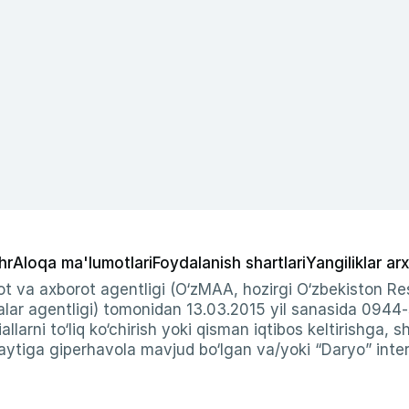
hr
Aloqa ma'lumotlari
Foydalanish shartlari
Yangiliklar arx
t va axborot agentligi (O‘zMAA, hozirgi O‘zbekiston Res
ar agentligi) tomonidan 13.03.2015 yil sanasida 0944
allarni to‘liq ko‘chirish yoki qisman iqtibos keltirishga, 
ytiga giperhavola mavjud bo‘lgan va/yoki “Daryo” intern