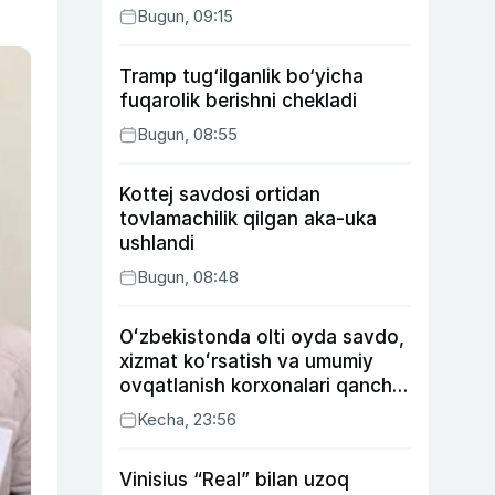
Bugun, 09:15
Tramp tug‘ilganlik bo‘yicha
fuqarolik berishni chekladi
Bugun, 08:55
Kottej savdosi ortidan
tovlamachilik qilgan aka-uka
ushlandi
Bugun, 08:48
Oʻzbekistonda olti oyda savdo,
xizmat koʻrsatish va umumiy
ovqatlanish korxonalari qancha
soliq toʻlagani ochiqlandi
Kecha, 23:56
Vinisius “Real” bilan uzoq