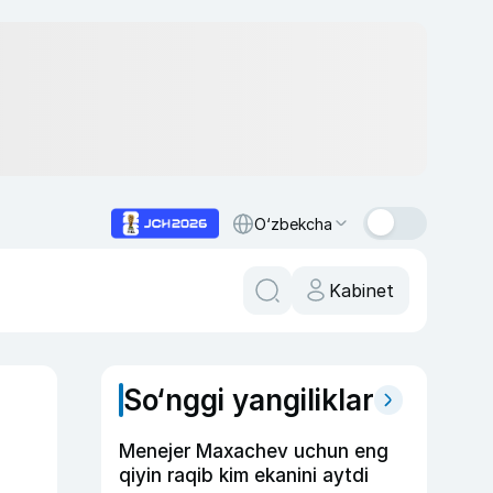
O‘zbekcha
Kabinet
So‘nggi yangiliklar
Menejer Maxachev uchun eng
qiyin raqib kim ekanini aytdi