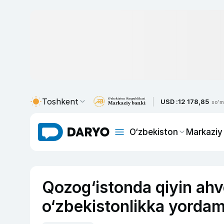
Toshkent
USD :
12 178,85
so'm
O‘zbekiston
Markaziy
Qozog‘istonda qiyin ahv
o‘zbekistonlikka yordam 