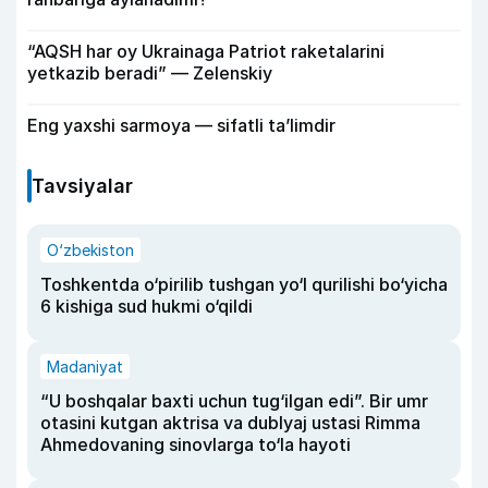
“AQSH har oy Ukrainaga Patriot raketalarini
yetkazib beradi” — Zelenskiy
Eng yaxshi sarmoya — sifatli ta’limdir
Tavsiyalar
O‘zbekiston
Toshkentda o‘pirilib tushgan yo‘l qurilishi bo‘yicha
6 kishiga sud hukmi o‘qildi
Madaniyat
“U boshqalar baxti uchun tug‘ilgan edi”. Bir umr
otasini kutgan aktrisa va dublyaj ustasi Rimma
Ahmedovaning sinovlarga to‘la hayoti