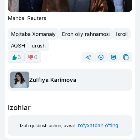
Manba: Reuters
Mojtaba Xomanaiy
Eron oliy rahnamosi
Isroil
AQSH
urush
3
0
Zulfiya Karimova
Izohlar
ro‘yxatdan o‘ting
Izoh qoldirish uchun, avval