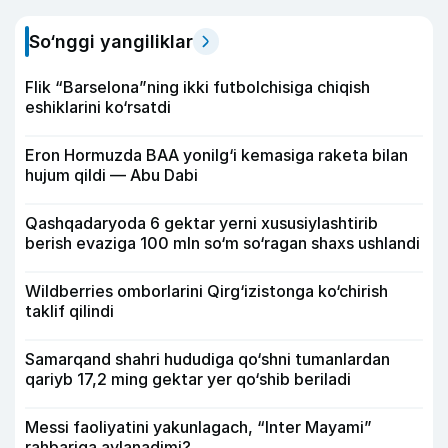
So‘nggi yangiliklar
Flik “Barselona”ning ikki futbolchisiga chiqish
eshiklarini ko‘rsatdi
Eron Hormuzda BAA yonilg‘i kemasiga raketa bilan
hujum qildi — Abu Dabi
Qashqadaryoda 6 gektar yerni xususiylashtirib
berish evaziga 100 mln so‘m so‘ragan shaxs ushlandi
Wildberries omborlarini Qirg‘izistonga ko‘chirish
taklif qilindi
Samarqand shahri hududiga qo‘shni tumanlardan
qariyb 17,2 ming gektar yer qo‘shib beriladi
Messi faoliyatini yakunlagach, “Inter Mayami”
rahbariga aylanadimi?