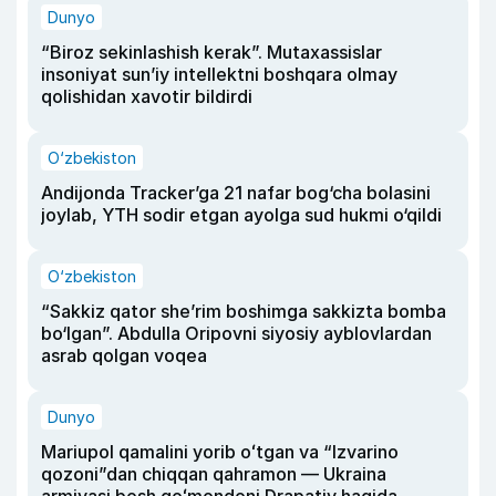
Dunyo
“Biroz sekinlashish kerak”. Mutaxassislar
insoniyat sun’iy intellektni boshqara olmay
qolishidan xavotir bildirdi
O‘zbekiston
Andijonda Tracker’ga 21 nafar bog‘cha bolasini
joylab, YTH sodir etgan ayolga sud hukmi o‘qildi
O‘zbekiston
“Sakkiz qator she’rim boshimga sakkizta bomba
bo‘lgan”. Abdulla Oripovni siyosiy ayblovlardan
asrab qolgan voqea
Dunyo
Mariupol qamalini yorib oʻtgan va “Izvarino
qozoni”dan chiqqan qahramon — Ukraina
armiyasi bosh qoʻmondoni Drapatiy haqida