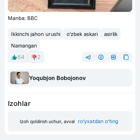
Manba: BBC
Ikkinchi jahon urushi
o‘zbek askari
asirlik
Namangan
64
2
Yoqubjon Bobojonov
Izohlar
ro‘yxatdan o‘ting
Izoh qoldirish uchun, avval