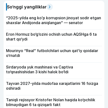
So‘nggi yangiliklar
“2025-yilda eng koʻp korrupsion jinoyat sodir etgan
shaxslar Andijonda aniqlangan” — senator
Eron Hormuz bo‘g‘ozini ochish uchun AQSHga 6 ta
shart qo‘ydi
Mourinyo “Real” futbolchilari uchun qat’iy qoidalar
o‘rnatdi
Sirdaryoda yuk mashinasi va Captiva
to‘qnashishidan 3 kishi halok bo‘ldi
Tayvan 2027-yilda mudofaa xarajatlarini 16 foizga
oshiradi
Taniqli rejissyor Kristofer Nolan haqida ko‘pchilik
bilmaydigan 6 ta qiziqarli fakt