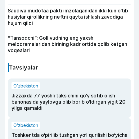
Saudiya mudofaa pakti imzolaganidan ikki kun o‘tib
husiylar qirollikning neftni qayta ishlash zavodiga
hujum qildi
“Tansoqchi”: Gollivudning eng yaxshi
melodramalaridan birining kadr ortida qolib ketgan
voqealari
Tavsiyalar
O‘zbekiston
Jizzaxda 77 yoshli taksichini qo‘y sotib olish
bahonasida yaylovga olib borib o‘ldirgan yigit 20
yilga qamaldi
O‘zbekiston
Toshkentda o‘pirilib tushgan yo‘l qurilishi bo‘yicha