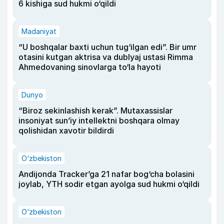
6 kishiga sud hukmi o‘qildi
Madaniyat
“U boshqalar baxti uchun tug‘ilgan edi”. Bir umr
otasini kutgan aktrisa va dublyaj ustasi Rimma
Ahmedovaning sinovlarga to‘la hayoti
Dunyo
“Biroz sekinlashish kerak”. Mutaxassislar
insoniyat sun’iy intellektni boshqara olmay
qolishidan xavotir bildirdi
O‘zbekiston
Andijonda Tracker’ga 21 nafar bog‘cha bolasini
joylab, YTH sodir etgan ayolga sud hukmi o‘qildi
O‘zbekiston