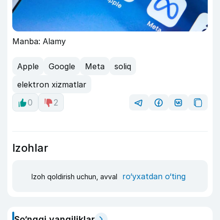
Manba: Alamy
Apple
Google
Meta
soliq
elektron xizmatlar
0
2
Izohlar
ro‘yxatdan o‘ting
Izoh qoldirish uchun, avval
So‘nggi yangiliklar