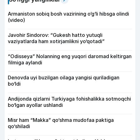
Armaniston sobiq bosh vazirining o‘g‘li hibsga olindi
(video)
Javohir Sindorov: “Gukesh hatto yutuqli
vaziyatlarda ham xotirjamlikni yo‘qotadi”
“Odisseya” Nolanning eng yuqori daromad keltirgan
filmiga aylandi
Denovda uyi buzilgan oilaga yangisi quriladigan
bo‘ldi
Andijonda qizlarni Turkiyaga fohishalikka sotmoqchi
bo‘lgan ayollar ushlandi
Misr ham “Makka” qo‘shma mudofaa paktiga
qo‘shiladi