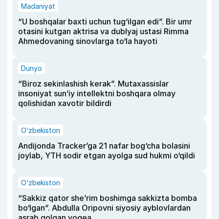
Madaniyat
“U boshqalar baxti uchun tug‘ilgan edi”. Bir umr
otasini kutgan aktrisa va dublyaj ustasi Rimma
Ahmedovaning sinovlarga to‘la hayoti
Dunyo
“Biroz sekinlashish kerak”. Mutaxassislar
insoniyat sun’iy intellektni boshqara olmay
qolishidan xavotir bildirdi
O‘zbekiston
Andijonda Tracker’ga 21 nafar bog‘cha bolasini
joylab, YTH sodir etgan ayolga sud hukmi o‘qildi
O‘zbekiston
“Sakkiz qator she’rim boshimga sakkizta bomba
bo‘lgan”. Abdulla Oripovni siyosiy ayblovlardan
asrab qolgan voqea