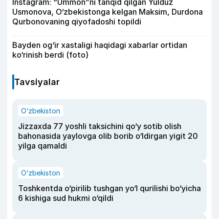
Instagram: “Ummon”ni tanqid qilgan Yulduz
Usmonova, O‘zbekistonga kelgan Maksim, Durdona
Qurbonovaning qiyofadoshi topildi
Bayden og‘ir xastaligi haqidagi xabarlar ortidan
ko‘rinish berdi (foto)
Tavsiyalar
O‘zbekiston
Jizzaxda 77 yoshli taksichini qo‘y sotib olish
bahonasida yaylovga olib borib o‘ldirgan yigit 20
yilga qamaldi
O‘zbekiston
Toshkentda o‘pirilib tushgan yo‘l qurilishi bo‘yicha
6 kishiga sud hukmi o‘qildi