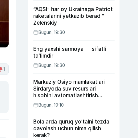
“AQSH har oy Ukrainaga Patriot
raketalarini yetkazib beradi” —
Zelenskiy
Bugun, 19:30
Eng yaxshi sarmoya — sifatli
ta’limdir
Bugun, 19:30
1
Markaziy Osiyo mamlakatlari
Sirdaryoda suv resurslari
hisobini avtomatlashtirish
rejasini ishlab chiqishni
Bugun, 19:10
ma’qulladi
Bolalarda quruq yo‘talni tezda
davolash uchun nima qilish
kerak?