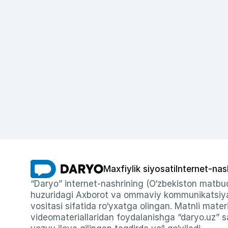
Maxfiylik siyosati
Internet-nas
“Daryo” internet-nashrining (O‘zbekiston matbuo
huzuridagi Axborot va ommaviy kommunikatsiyal
vositasi sifatida ro‘yxatga olingan. Matnli materi
videomateriallaridan foydalanishga “daryo.uz” sa