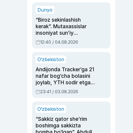
sinovlarga to‘la hayoti
Dunyo
“Biroz sekinlashish
kerak”. Mutaxassislar
insoniyat sun’iy
intellektni boshqara
12:40 / 04.08.2026
olmay qolishidan xavotir
bildirdi
O‘zbekiston
Andijonda Tracker’ga 21
nafar bog‘cha bolasini
joylab, YTH sodir etgan
ayolga sud hukmi o‘qildi
23:41 / 03.08.2026
O‘zbekiston
“Sakkiz qator she’rim
boshimga sakkizta
bomba bo‘lgan”. Abdulla