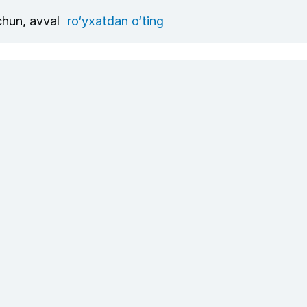
uchun, avval
ro‘yxatdan o‘ting