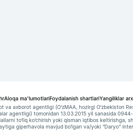
hr
Aloqa ma'lumotlari
Foydalanish shartlari
Yangiliklar arx
t va axborot agentligi (O‘zMAA, hozirgi O‘zbekiston Res
ar agentligi) tomonidan 13.03.2015 yil sanasida 0944
allarni to‘liq ko‘chirish yoki qisman iqtibos keltirishga, 
ytiga giperhavola mavjud bo‘lgan va/yoki “Daryo” intern