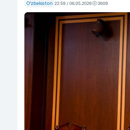
O‘zbekiston
22:59 / 06.05.2026
3609