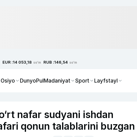
EUR :
RUB :
14 053,18
146,54
so'm
so'm
 Osiyo
Dunyo
Pul
Madaniyat
Sport
Layfstayl
o‘rt nafar sudyani ishdan
nafari qonun talablarini buzgan