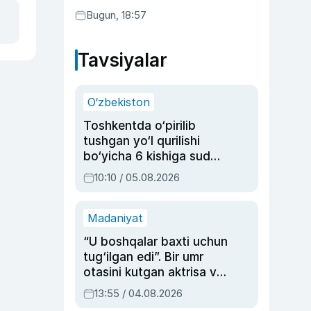
Bugun, 18:57
Tavsiyalar
O‘zbekiston
Toshkentda o‘pirilib
tushgan yo‘l qurilishi
bo‘yicha 6 kishiga sud
hukmi o‘qildi
10:10 / 05.08.2026
Madaniyat
“U boshqalar baxti uchun
tug‘ilgan edi”. Bir umr
otasini kutgan aktrisa va
dublyaj ustasi Rimma
13:55 / 04.08.2026
Ahmedovaning