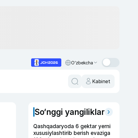
O‘zbekcha
Kabinet
So‘nggi yangiliklar
Qashqadaryoda 6 gektar yerni
xususiylashtirib berish evaziga