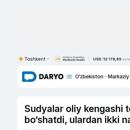
Toshkent
USD :
12 178,85
so'm
O‘zbekiston
Markaziy
Sudyalar oliy kengashi t
bo‘shatdi, ulardan ikki 