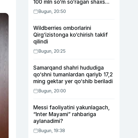
100 mln so‘m so‘ragan shaxs
ushlandi
Bugun, 20:50
Wildberries omborlarini
Qirg‘izistonga ko‘chirish taklif
qilindi
Bugun, 20:25
Samarqand shahri hududiga
qo‘shni tumanlardan qariyb 17,2
ming gektar yer qo‘shib beriladi
Bugun, 20:00
Messi faoliyatini yakunlagach,
“Inter Mayami” rahbariga
aylanadimi?
Bugun, 19:38