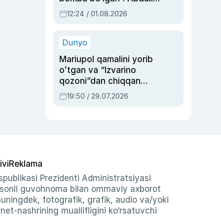
Oripovni siyosiy
12:24 / 01.08.2026
ayblovlardan asrab
qolgan voqea
Dunyo
Mariupol qamalini yorib
oʻtgan va “Izvarino
qozoni”dan chiqqan
qahramon — Ukraina
19:50 / 29.07.2026
armiyasi bosh
qoʻmondoni Drapatiy
haqida
ivi
Reklama
publikasi Prezidenti Administratsiyasi
-sonli guvohnoma bilan ommaviy axborot
shuningdek, fotografik, grafik, audio va/yoki
et-nashrining muallifligini ko‘rsatuvchi