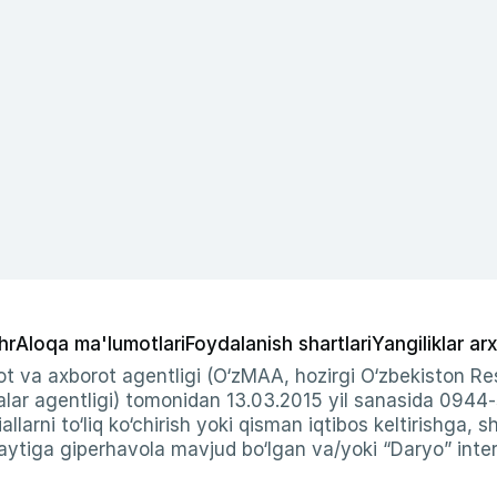
hr
Aloqa ma'lumotlari
Foydalanish shartlari
Yangiliklar arx
t va axborot agentligi (O‘zMAA, hozirgi O‘zbekiston Res
ar agentligi) tomonidan 13.03.2015 yil sanasida 0944
allarni to‘liq ko‘chirish yoki qisman iqtibos keltirishga, 
ytiga giperhavola mavjud bo‘lgan va/yoki “Daryo” intern