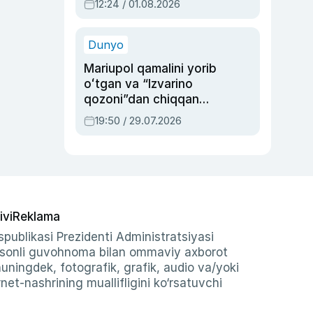
12:24 / 01.08.2026
ayblovlardan asrab
qolgan voqea
Dunyo
Mariupol qamalini yorib
oʻtgan va “Izvarino
qozoni”dan chiqqan
qahramon — Ukraina
19:50 / 29.07.2026
armiyasi bosh
qoʻmondoni Drapatiy
haqida
ivi
Reklama
publikasi Prezidenti Administratsiyasi
-sonli guvohnoma bilan ommaviy axborot
shuningdek, fotografik, grafik, audio va/yoki
et-nashrining muallifligini ko‘rsatuvchi