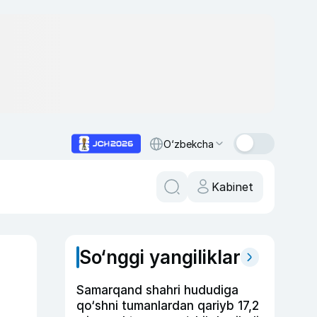
O‘zbekcha
Kabinet
So‘nggi yangiliklar
Samarqand shahri hududiga
qo‘shni tumanlardan qariyb 17,2