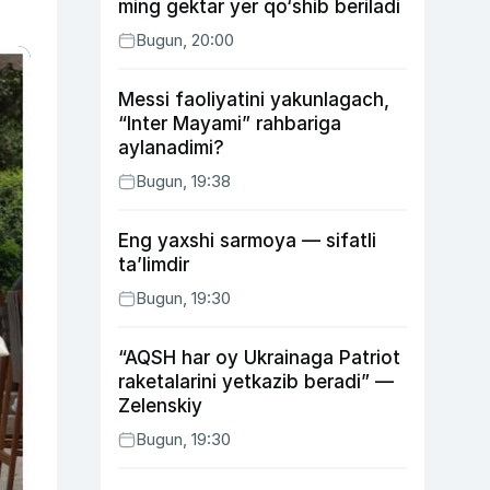
ming gektar yer qo‘shib beriladi
Bugun, 20:00
Messi faoliyatini yakunlagach,
“Inter Mayami” rahbariga
aylanadimi?
Bugun, 19:38
Eng yaxshi sarmoya — sifatli
ta’limdir
Bugun, 19:30
“AQSH har oy Ukrainaga Patriot
raketalarini yetkazib beradi” —
Zelenskiy
Bugun, 19:30