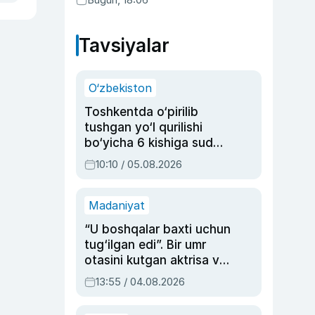
Tavsiyalar
O‘zbekiston
Toshkentda o‘pirilib
tushgan yo‘l qurilishi
bo‘yicha 6 kishiga sud
hukmi o‘qildi
10:10 / 05.08.2026
Madaniyat
“U boshqalar baxti uchun
tug‘ilgan edi”. Bir umr
otasini kutgan aktrisa va
dublyaj ustasi Rimma
13:55 / 04.08.2026
Ahmedovaning
sinovlarga to‘la hayoti