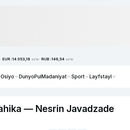
EUR :
RUB :
14 053,18
146,54
so'm
so'm
 Osiyo
Dunyo
Pul
Madaniyat
Sport
Layfstayl
hahika — Nesrin Javadzade