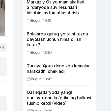
Markaziy Osiyo mamlakatlari
Sirdaryoda suv resurslari
hisobini avtomatlashtirish
rejasini ishlab chiqishni
Bugun, 19:10
ma’qulladi
Bolalarda quruq yo‘talni tezda
davolash uchun nima qilish
kerak?
6
Bugun, 18:57
Turkiya Qora dengizda kemalar
harakatini chekladi
Bugun, 18:45
Qashqadaryoda yangi
qurilayotgan ko‘prikning balkasi
tushib ketdi (video)
Bugun, 18:06