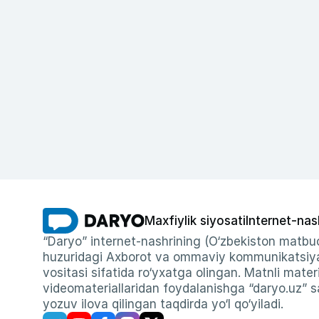
Maxfiylik siyosati
Internet-nas
“Daryo” internet-nashrining (O‘zbekiston matbuo
huzuridagi Axborot va ommaviy kommunikatsiyal
vositasi sifatida ro‘yxatga olingan. Matnli materi
videomateriallaridan foydalanishga “daryo.uz” sa
yozuv ilova qilingan taqdirda yo‘l qo‘yiladi.