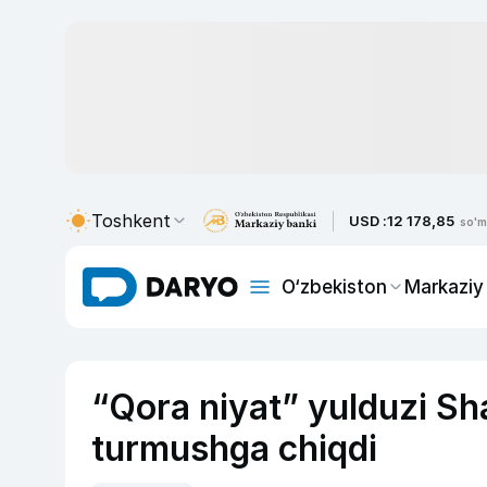
Toshkent
USD :
12 178,85
so'm
O‘zbekiston
Markaziy
“Qora niyat” yulduzi S
turmushga chiqdi