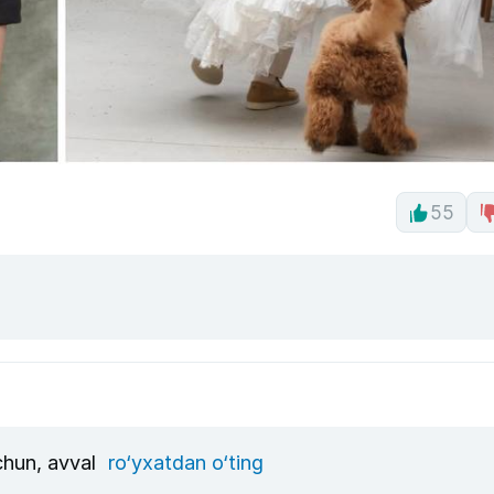
55
uchun, avval
ro‘yxatdan o‘ting