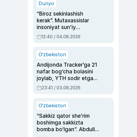
Dunyo
“Biroz sekinlashish
kerak”. Mutaxassislar
insoniyat sun’iy
intellektni boshqara
12:40 / 04.08.2026
olmay qolishidan xavotir
bildirdi
O‘zbekiston
Andijonda Tracker’ga 21
nafar bog‘cha bolasini
joylab, YTH sodir etgan
ayolga sud hukmi o‘qildi
23:41 / 03.08.2026
O‘zbekiston
“Sakkiz qator she’rim
boshimga sakkizta
bomba bo‘lgan”. Abdulla
Oripovni siyosiy