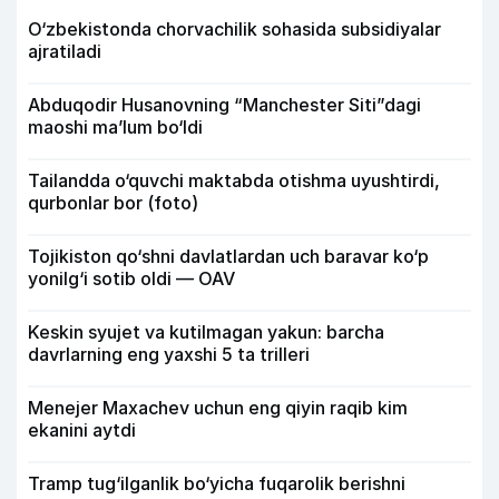
O‘zbekistonda chorvachilik sohasida subsidiyalar
ajratiladi
Abduqodir Husanovning “Manchester Siti”dagi
maoshi ma’lum bo‘ldi
Tailandda o‘quvchi maktabda otishma uyushtirdi,
qurbonlar bor (foto)
Tojikiston qo‘shni davlatlardan uch baravar ko‘p
yonilg‘i sotib oldi — OAV
Keskin syujet va kutilmagan yakun: barcha
davrlarning eng yaxshi 5 ta trilleri
Menejer Maxachev uchun eng qiyin raqib kim
ekanini aytdi
Tramp tug‘ilganlik bo‘yicha fuqarolik berishni