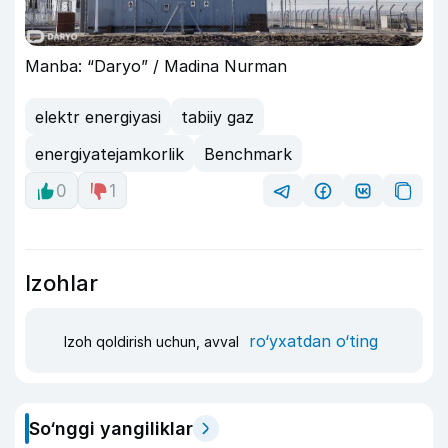
Manba: “Daryo” / Madina Nurman
elektr energiyasi
tabiiy gaz
energiyatejamkorlik
Benchmark
0
1
Izohlar
ro‘yxatdan o‘ting
Izoh qoldirish uchun, avval
So‘nggi yangiliklar