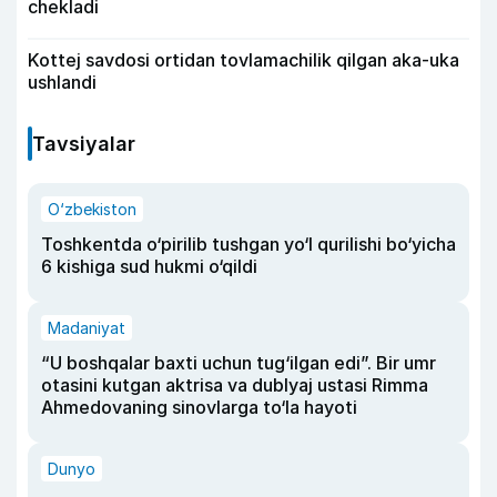
chekladi
Kottej savdosi ortidan tovlamachilik qilgan aka-uka
ushlandi
Tavsiyalar
O‘zbekiston
Toshkentda o‘pirilib tushgan yo‘l qurilishi bo‘yicha
6 kishiga sud hukmi o‘qildi
Madaniyat
“U boshqalar baxti uchun tug‘ilgan edi”. Bir umr
otasini kutgan aktrisa va dublyaj ustasi Rimma
Ahmedovaning sinovlarga to‘la hayoti
Dunyo