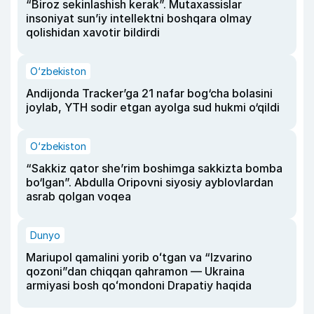
“Biroz sekinlashish kerak”. Mutaxassislar
insoniyat sun’iy intellektni boshqara olmay
qolishidan xavotir bildirdi
O‘zbekiston
Andijonda Tracker’ga 21 nafar bog‘cha bolasini
joylab, YTH sodir etgan ayolga sud hukmi o‘qildi
O‘zbekiston
“Sakkiz qator she’rim boshimga sakkizta bomba
bo‘lgan”. Abdulla Oripovni siyosiy ayblovlardan
asrab qolgan voqea
Dunyo
Mariupol qamalini yorib oʻtgan va “Izvarino
qozoni”dan chiqqan qahramon — Ukraina
armiyasi bosh qoʻmondoni Drapatiy haqida