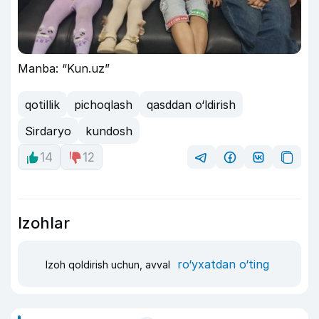
Manba: “Kun.uz”
qotillik
pichoqlash
qasddan o‘ldirish
Sirdaryo
kundosh
14
12
Izohlar
ro‘yxatdan o‘ting
Izoh qoldirish uchun, avval