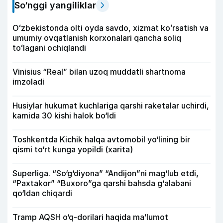
So‘nggi yangiliklar
Oʻzbekistonda olti oyda savdo, xizmat koʻrsatish va
umumiy ovqatlanish korxonalari qancha soliq
toʻlagani ochiqlandi
Vinisius “Real” bilan uzoq muddatli shartnoma
imzoladi
Husiylar hukumat kuchlariga qarshi raketalar uchirdi,
kamida 30 kishi halok bo‘ldi
Toshkentda Kichik halqa avtomobil yo‘lining bir
qismi to‘rt kunga yopildi (xarita)
Superliga. “So‘g‘diyona” “Andijon”ni mag‘lub etdi,
“Paxtakor” “Buxoro”ga qarshi bahsda g‘alabani
qo‘ldan chiqardi
Tramp AQSH o‘q-dorilari haqida ma’lumot