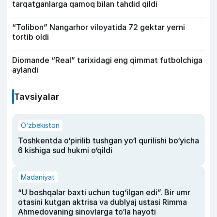
tarqatganlarga qamoq bilan tahdid qildi
“Tolibon” Nangarhor viloyatida 72 gektar yerni
tortib oldi
Diomande “Real” tarixidagi eng qimmat futbolchiga
aylandi
Tavsiyalar
O‘zbekiston
Toshkentda o‘pirilib tushgan yo‘l qurilishi bo‘yicha
6 kishiga sud hukmi o‘qildi
Madaniyat
“U boshqalar baxti uchun tug‘ilgan edi”. Bir umr
otasini kutgan aktrisa va dublyaj ustasi Rimma
Ahmedovaning sinovlarga to‘la hayoti