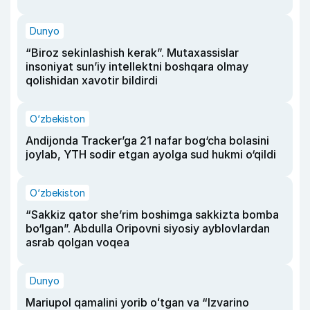
Dunyo
“Biroz sekinlashish kerak”. Mutaxassislar
insoniyat sun’iy intellektni boshqara olmay
qolishidan xavotir bildirdi
O‘zbekiston
Andijonda Tracker’ga 21 nafar bog‘cha bolasini
joylab, YTH sodir etgan ayolga sud hukmi o‘qildi
O‘zbekiston
“Sakkiz qator she’rim boshimga sakkizta bomba
bo‘lgan”. Abdulla Oripovni siyosiy ayblovlardan
asrab qolgan voqea
Dunyo
Mariupol qamalini yorib oʻtgan va “Izvarino