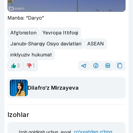
Manba: “Daryo”
Afg‘oniston
Yevropa Ittifoqi
Janubi-Sharqiy Osiyo davlatlari
ASEAN
inklyuziv hukumat
3
1
Dilafro‘z Mirzayeva
Izohlar
ro‘yxatdan o‘ting
Izoh qoldirish uchun, avval