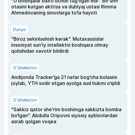
“U boshqalar baxti uchun tug‘ilgan edi”. Bir umr
otasini kutgan aktrisa va dublyaj ustasi Rimma
Ahmedovaning sinovlarga to‘la hayoti
Dunyo
“Biroz sekinlashish kerak”. Mutaxassislar
insoniyat sun’iy intellektni boshqara olmay
qolishidan xavotir bildirdi
O‘zbekiston
Andijonda Tracker’ga 21 nafar bog‘cha bolasini
joylab, YTH sodir etgan ayolga sud hukmi o‘qildi
O‘zbekiston
“Sakkiz qator she’rim boshimga sakkizta bomba
bo‘lgan”. Abdulla Oripovni siyosiy ayblovlardan
asrab qolgan voqea