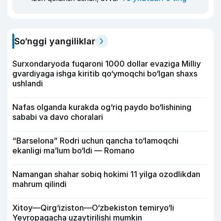
So‘nggi yangiliklar
Surxondaryoda fuqaroni 1000 dollar evaziga Milliy
gvardiyaga ishga kiritib qo‘ymoqchi bo‘lgan shaxs
ushlandi
Nafas olganda kurakda og‘riq paydo bo‘lishining
sababi va davo choralari
“Barselona” Rodri uchun qancha to‘lamoqchi
ekanligi ma’lum bo‘ldi — Romano
Namangan shahar sobiq hokimi 11 yilga ozodlikdan
mahrum qilindi
Xitoy—Qirg‘iziston—O‘zbekiston temiryo‘li
Yevropagacha uzaytirilishi mumkin