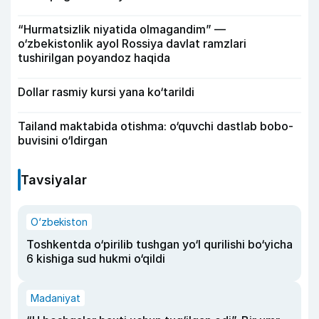
“Hurmatsizlik niyatida olmagandim” —
o‘zbekistonlik ayol Rossiya davlat ramzlari
tushirilgan poyandoz haqida
Dollar rasmiy kursi yana ko‘tarildi
Tailand maktabida otishma: o‘quvchi dastlab bobo-
buvisini o‘ldirgan
Tavsiyalar
O‘zbekiston
Toshkentda o‘pirilib tushgan yo‘l qurilishi bo‘yicha
6 kishiga sud hukmi o‘qildi
Madaniyat