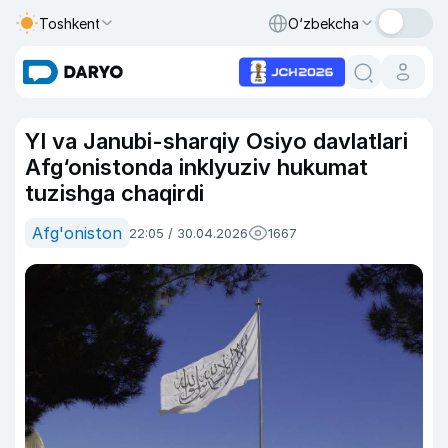
Toshkent
O‘zbekcha
YI va Janubi-sharqiy Osiyo davlatlari
Afg‘onistonda inklyuziv hukumat
tuzishga chaqirdi
Afg'oniston
22:05 / 30.04.2026
1667