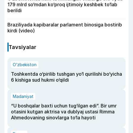
179 mlrd so‘mdan ko‘proq ijtimoiy keshbek to‘lab
berildi
Braziliyada kapibaralar parlament binosiga bostirib
kirdi (video)
Tavsiyalar
O‘zbekiston
Toshkentda o‘pirilib tushgan yo‘l qurilishi bo‘yicha
6 kishiga sud hukmi o‘qildi
Madaniyat
“U boshqalar baxti uchun tug‘ilgan edi”. Bir umr
otasini kutgan aktrisa va dublyaj ustasi Rimma
Ahmedovaning sinovlarga to‘la hayoti