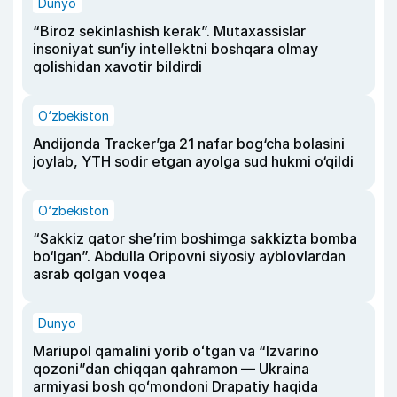
Dunyo
“Biroz sekinlashish kerak”. Mutaxassislar
insoniyat sun’iy intellektni boshqara olmay
qolishidan xavotir bildirdi
O‘zbekiston
Andijonda Tracker’ga 21 nafar bog‘cha bolasini
joylab, YTH sodir etgan ayolga sud hukmi o‘qildi
O‘zbekiston
“Sakkiz qator she’rim boshimga sakkizta bomba
bo‘lgan”. Abdulla Oripovni siyosiy ayblovlardan
asrab qolgan voqea
Dunyo
Mariupol qamalini yorib oʻtgan va “Izvarino
qozoni”dan chiqqan qahramon — Ukraina
armiyasi bosh qoʻmondoni Drapatiy haqida