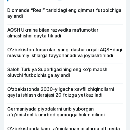
Diomande “Real” tarixidagi eng qimmat futbolchiga
aylandi
AQSH Ukraina bilan razvedka ma’lumotlari
almashishni qayta tikladi
O‘zbekiston fuqarolari yangi dastur orqali AQSHdagi
mavsumiy ishlarga tayyorlanadi va joylashtiriladi
Saloh Turkiya Superligasining eng ko‘p maosh
oluvchi futbolchisiga aylandi
O‘zbekistonda 2030-yilgacha xavfli chiqindilarni
qayta ishlash darajasi 20 foizga yetkaziladi
Germaniyada piyodalarni urib yuborgan
afg‘onistonlik umrbod qamoqqa hukm qilindi
O‘zbekistonda kam ta’minlangan oilalarga olti oyda