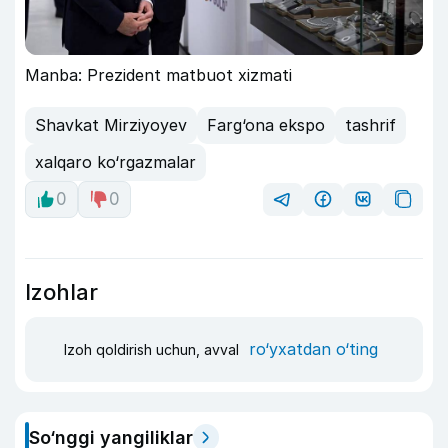
Manba: Prezident matbuot xizmati
Shavkat Mirziyoyev
Farg‘ona ekspo
tashrif
xalqaro ko‘rgazmalar
0
0
Izohlar
ro‘yxatdan o‘ting
Izoh qoldirish uchun, avval
So‘nggi yangiliklar