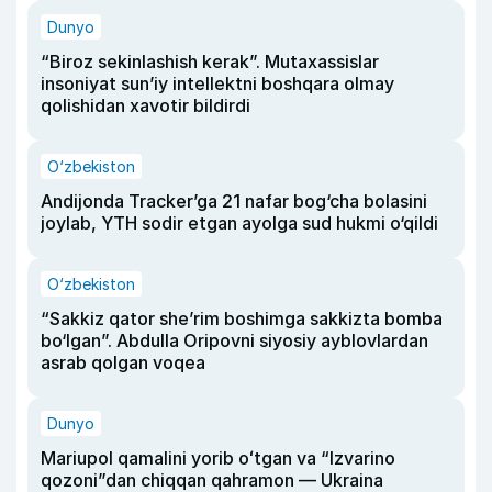
Dunyo
“Biroz sekinlashish kerak”. Mutaxassislar
insoniyat sun’iy intellektni boshqara olmay
qolishidan xavotir bildirdi
O‘zbekiston
Andijonda Tracker’ga 21 nafar bog‘cha bolasini
joylab, YTH sodir etgan ayolga sud hukmi o‘qildi
O‘zbekiston
“Sakkiz qator she’rim boshimga sakkizta bomba
bo‘lgan”. Abdulla Oripovni siyosiy ayblovlardan
asrab qolgan voqea
Dunyo
Mariupol qamalini yorib oʻtgan va “Izvarino
qozoni”dan chiqqan qahramon — Ukraina