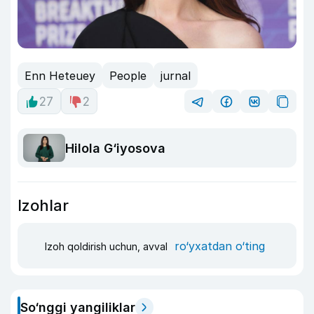
Enn Heteuey
People
jurnal
27
2
Hilola G‘iyosova
Izohlar
ro‘yxatdan o‘ting
Izoh qoldirish uchun, avval
So‘nggi yangiliklar