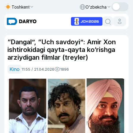
Toshkent
O‘zbekcha
“Dangal”, “Uch savdoyi”: Amir Xon
ishtirokidagi qayta-qayta ko‘rishga
arziydigan filmlar (treyler)
Kino
11:55 / 21.04.2026
1896