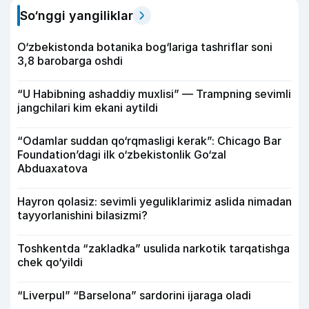
So‘nggi yangiliklar
O‘zbekistonda botanika bog‘lariga tashriflar soni
3,8 barobarga oshdi
“U Habibning ashaddiy muxlisi” — Trampning sevimli
jangchilari kim ekani aytildi
“Odamlar suddan qo‘rqmasligi kerak”: Chicago Bar
Foundation’dagi ilk o‘zbekistonlik Go‘zal
Abduaxatova
Hayron qolasiz: sevimli yeguliklarimiz aslida nimadan
tayyorlanishini bilasizmi?
Toshkentda “zakladka” usulida narkotik tarqatishga
chek qo‘yildi
“Liverpul” “Barselona” sardorini ijaraga oladi