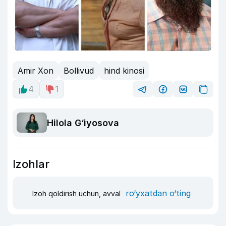
Amir Xon
Bollivud
hind kinosi
4
1
Hilola G‘iyosova
Izohlar
ro‘yxatdan o‘ting
Izoh qoldirish uchun, avval