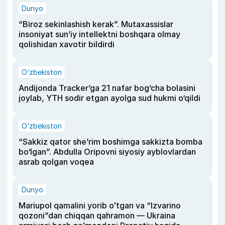
Dunyo
“Biroz sekinlashish kerak”. Mutaxassislar
insoniyat sun’iy intellektni boshqara olmay
qolishidan xavotir bildirdi
O‘zbekiston
Andijonda Tracker’ga 21 nafar bog‘cha bolasini
joylab, YTH sodir etgan ayolga sud hukmi o‘qildi
O‘zbekiston
“Sakkiz qator she’rim boshimga sakkizta bomba
bo‘lgan”. Abdulla Oripovni siyosiy ayblovlardan
asrab qolgan voqea
Dunyo
Mariupol qamalini yorib oʻtgan va “Izvarino
qozoni”dan chiqqan qahramon — Ukraina