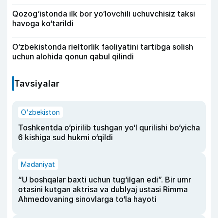
Qozog‘istonda ilk bor yo‘lovchili uchuvchisiz taksi
havoga ko‘tarildi
O‘zbekistonda rieltorlik faoliyatini tartibga solish
uchun alohida qonun qabul qilindi
Tavsiyalar
O‘zbekiston
Toshkentda o‘pirilib tushgan yo‘l qurilishi bo‘yicha
6 kishiga sud hukmi o‘qildi
Madaniyat
“U boshqalar baxti uchun tug‘ilgan edi”. Bir umr
otasini kutgan aktrisa va dublyaj ustasi Rimma
Ahmedovaning sinovlarga to‘la hayoti