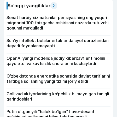
So‘nggi yangiliklar
Senat harbiy xizmatchilar pensiyasining eng yuqori
miqdorini 100 foizgacha oshirishni nazarda tutuvchi
qonunni ma’qulladi
Sun’iy intellekt bolalar ertaklarida ayol obrazlaridan
deyarli foydalanmayapti
OpenAI yangi modelida jiddiy kiberxavf ehtimolini
qayd etdi va xavfsizlik choralarini kuchaytirdi
Oʻzbekistonda energetika sohasida davlat tariflarini
tartibga solishning yangi tizimi joriy etildi
Gollivud aktyorlarining ko‘pchilik bilmaydigan taniqli
qarindoshlari
Putin o‘tgan yili “halok bo‘lgan” havo-desant
qo‘shinlari polkovnigi bilan telefon orqali