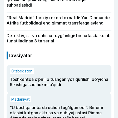
suhbatlashdi
“Real Madrid” tarixiy rekord o‘rnatdi: Yan Diomande
Afrika futbolidagi eng qimmat transferga aylandi
Detektiv, sir va dahshat uyg‘unligi: bir nafasda ko‘rib
tugatiladigan 3 ta serial
Tavsiyalar
O‘zbekiston
Toshkentda o‘pirilib tushgan yo‘l qurilishi bo‘yicha
6 kishiga sud hukmi o‘qildi
Madaniyat
“U boshqalar baxti uchun tug‘ilgan edi”. Bir umr
otasini kutgan aktrisa va dublyaj ustasi Rimma
Ahmedovaning sinovlarga to‘la hayoti