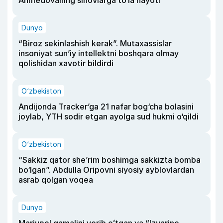
Dunyo
“Biroz sekinlashish kerak”. Mutaxassislar
insoniyat sun’iy intellektni boshqara olmay
qolishidan xavotir bildirdi
O‘zbekiston
Andijonda Tracker’ga 21 nafar bog‘cha bolasini
joylab, YTH sodir etgan ayolga sud hukmi o‘qildi
O‘zbekiston
“Sakkiz qator she’rim boshimga sakkizta bomba
bo‘lgan”. Abdulla Oripovni siyosiy ayblovlardan
asrab qolgan voqea
Dunyo
Mariupol qamalini yorib oʻtgan va “Izvarino