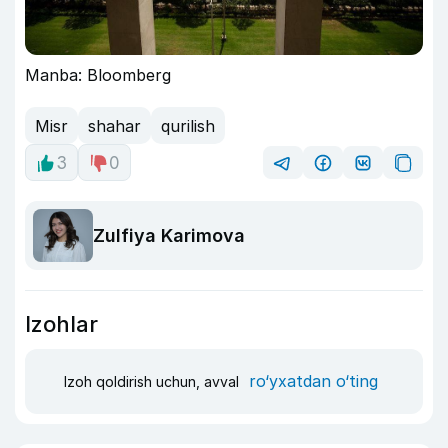
Manba: Bloomberg
Misr
shahar
qurilish
3
0
Zulfiya Karimova
Izohlar
ro‘yxatdan o‘ting
Izoh qoldirish uchun, avval