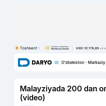
Toshkent
USD :
12 178,85
so'm
O‘zbekiston
Markaziy
Malayziyada 200 dan ort
(video)