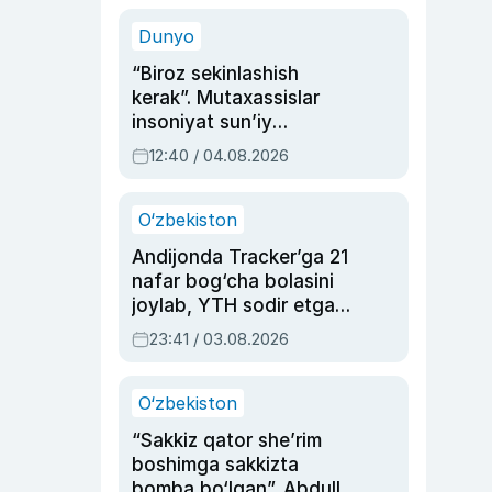
sinovlarga to‘la hayoti
Dunyo
“Biroz sekinlashish
kerak”. Mutaxassislar
insoniyat sun’iy
intellektni boshqara
12:40 / 04.08.2026
olmay qolishidan xavotir
bildirdi
O‘zbekiston
Andijonda Tracker’ga 21
nafar bog‘cha bolasini
joylab, YTH sodir etgan
ayolga sud hukmi o‘qildi
23:41 / 03.08.2026
O‘zbekiston
“Sakkiz qator she’rim
boshimga sakkizta
bomba bo‘lgan”. Abdulla