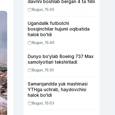
davrini boshlab bergan 4 ta film
Bugun, 15:45
Ugandalik futbolchi
bosqinchilar hujumi oqibatida
halok bo‘ldi
Bugun, 15:40
Dunyo bo‘ylab Boeing 737 Max
samolyotlari tekshiriladi
Bugun, 15:20
Samarqandda yuk mashinasi
YTHga uchrab, haydovchisi
halok bo‘ldi
Bugun, 15:03