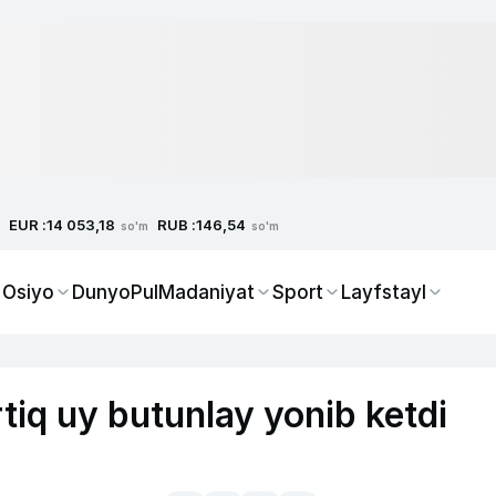
EUR :
RUB :
14 053,18
146,54
so'm
so'm
 Osiyo
Dunyo
Pul
Madaniyat
Sport
Layfstayl
iq uy butunlay yonib ketdi