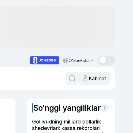
O‘zbekcha
Kabinet
So‘nggi yangiliklar
Gollivudning milliard dollarlik
shedevrlari: kassa rekordlari