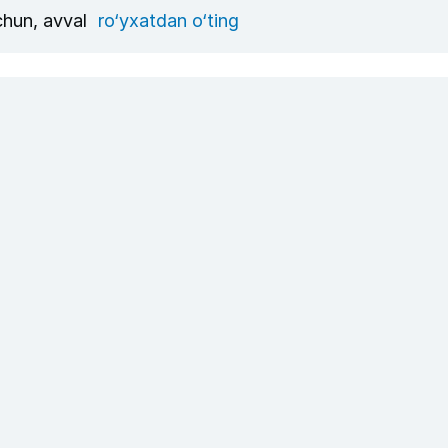
uchun, avval
ro‘yxatdan o‘ting