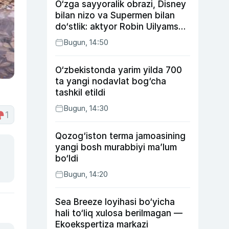
O‘zga sayyoralik obrazi, Disney
bilan nizo va Supermen bilan
do‘stlik: aktyor Robin Uilyams
haqida ko‘pchilik bilmaydigan
Bugun, 14:50
faktlar
O‘zbekistonda yarim yilda 700
ta yangi nodavlat bog‘cha
tashkil etildi
Bugun, 14:30
1
Qozog‘iston terma jamoasining
yangi bosh murabbiyi ma’lum
bo‘ldi
Bugun, 14:20
Sea Breeze loyihasi bo‘yicha
hali to‘liq xulosa berilmagan —
Ekoekspertiza markazi