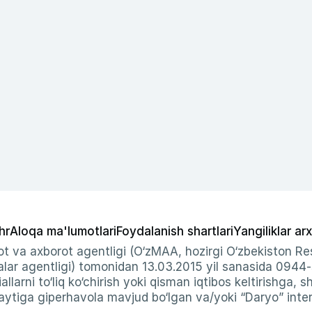
hr
Aloqa ma'lumotlari
Foydalanish shartlari
Yangiliklar arx
t va axborot agentligi (O‘zMAA, hozirgi O‘zbekiston Res
ar agentligi) tomonidan 13.03.2015 yil sanasida 0944
allarni to‘liq ko‘chirish yoki qisman iqtibos keltirishga, 
ytiga giperhavola mavjud bo‘lgan va/yoki “Daryo” intern