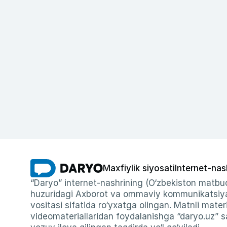
Maxfiylik siyosati
Internet-nas
“Daryo” internet-nashrining (O‘zbekiston matbuo
huzuridagi Axborot va ommaviy kommunikatsiyal
vositasi sifatida ro‘yxatga olingan. Matnli materi
videomateriallaridan foydalanishga “daryo.uz” sa