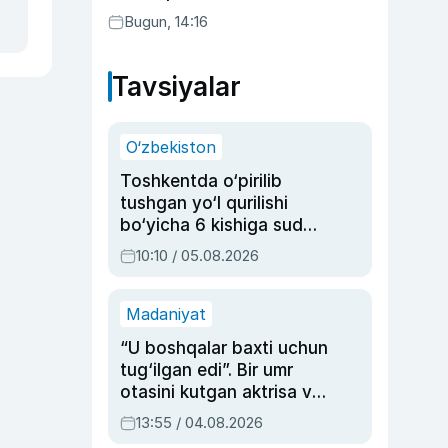
Bugun, 14:16
Tavsiyalar
O‘zbekiston
Toshkentda o‘pirilib
tushgan yo‘l qurilishi
bo‘yicha 6 kishiga sud
hukmi o‘qildi
10:10 / 05.08.2026
Madaniyat
“U boshqalar baxti uchun
tug‘ilgan edi”. Bir umr
otasini kutgan aktrisa va
dublyaj ustasi Rimma
13:55 / 04.08.2026
Ahmedovaning