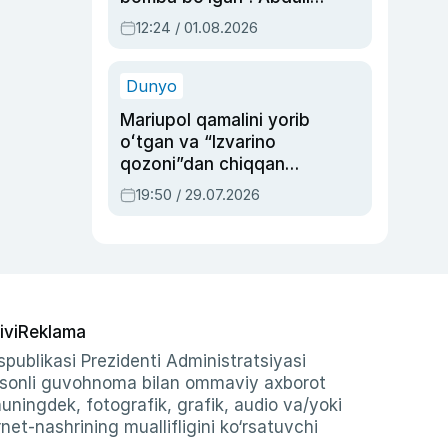
Oripovni siyosiy
12:24 / 01.08.2026
ayblovlardan asrab
qolgan voqea
Dunyo
Mariupol qamalini yorib
oʻtgan va “Izvarino
qozoni”dan chiqqan
qahramon — Ukraina
19:50 / 29.07.2026
armiyasi bosh
qoʻmondoni Drapatiy
haqida
ivi
Reklama
publikasi Prezidenti Administratsiyasi
-sonli guvohnoma bilan ommaviy axborot
shuningdek, fotografik, grafik, audio va/yoki
et-nashrining muallifligini ko‘rsatuvchi