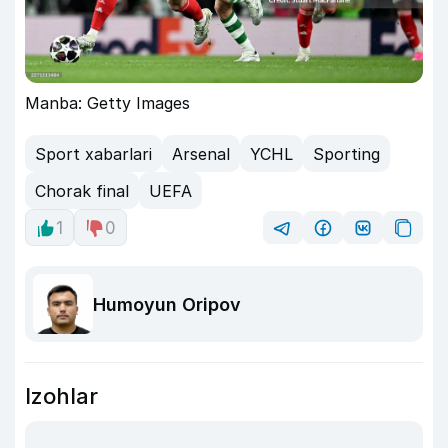
Manba: Getty Images
Sport xabarlari
Arsenal
YCHL
Sporting
Chorak final
UEFA
1
0
Humoyun Oripov
Izohlar