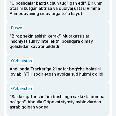
“U boshqalar baxti uchun tug‘ilgan edi”. Bir umr
otasini kutgan aktrisa va dublyaj ustasi Rimma
Ahmedovaning sinovlarga to‘la hayoti
Dunyo
“Biroz sekinlashish kerak”. Mutaxassislar
insoniyat sun’iy intellektni boshqara olmay
qolishidan xavotir bildirdi
O‘zbekiston
Andijonda Tracker’ga 21 nafar bog‘cha bolasini
joylab, YTH sodir etgan ayolga sud hukmi o‘qildi
O‘zbekiston
“Sakkiz qator she’rim boshimga sakkizta bomba
bo‘lgan”. Abdulla Oripovni siyosiy ayblovlardan
asrab qolgan voqea