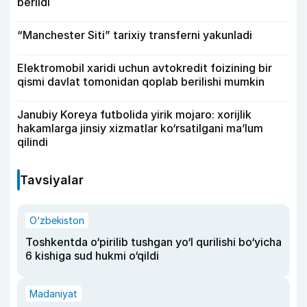
berildi
“Manchester Siti” tarixiy transferni yakunladi
Elektromobil xaridi uchun avtokredit foizining bir
qismi davlat tomonidan qoplab berilishi mumkin
Janubiy Koreya futbolida yirik mojaro: xorijlik
hakamlarga jinsiy xizmatlar ko‘rsatilgani ma’lum
qilindi
Tavsiyalar
O‘zbekiston
Toshkentda o‘pirilib tushgan yo‘l qurilishi bo‘yicha
6 kishiga sud hukmi o‘qildi
Madaniyat