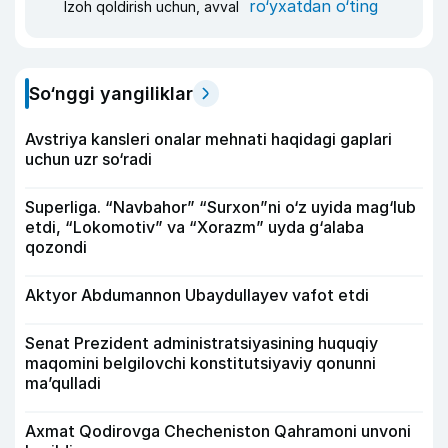
ro‘yxatdan o‘ting
Izoh qoldirish uchun, avval
So‘nggi yangiliklar
Avstriya kansleri onalar mehnati haqidagi gaplari
uchun uzr so‘radi
Superliga. “Navbahor” “Surxon”ni o‘z uyida mag‘lub
etdi, “Lokomotiv” va “Xorazm” uyda g‘alaba
qozondi
Aktyor Abdu­mannon Ubaydullayev vafot etdi
Senat Prezident administratsiyasining huquqiy
maqomini belgilovchi konstitutsiyaviy qonunni
ma’qulladi
Axmat Qodirovga Checheniston Qahramoni unvoni