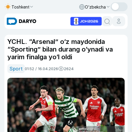
Toshkent
O‘zbekcha
YCHL. “Arsenal” o‘z maydonida
“Sporting” bilan durang o‘ynadi va
yarim finalga yo‘l oldi
Sport
01:52 / 16.04.2026
2624