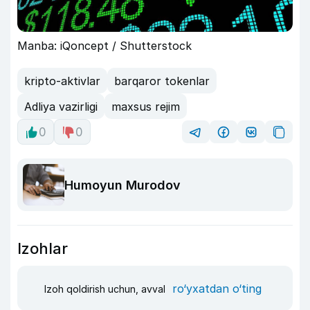
Manba: iQoncept / Shutterstock
kripto-aktivlar
barqaror tokenlar
Adliya vazirligi
maxsus rejim
0
0
Humoyun Murodov
Izohlar
ro‘yxatdan o‘ting
Izoh qoldirish uchun, avval