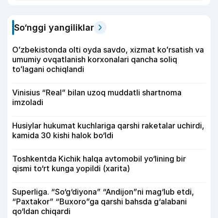
So‘nggi yangiliklar
Oʻzbekistonda olti oyda savdo, xizmat koʻrsatish va
umumiy ovqatlanish korxonalari qancha soliq
toʻlagani ochiqlandi
Vinisius “Real” bilan uzoq muddatli shartnoma
imzoladi
Husiylar hukumat kuchlariga qarshi raketalar uchirdi,
kamida 30 kishi halok bo‘ldi
Toshkentda Kichik halqa avtomobil yo‘lining bir
qismi to‘rt kunga yopildi (xarita)
Superliga. “So‘g‘diyona” “Andijon”ni mag‘lub etdi,
“Paxtakor” “Buxoro”ga qarshi bahsda g‘alabani
qo‘ldan chiqardi