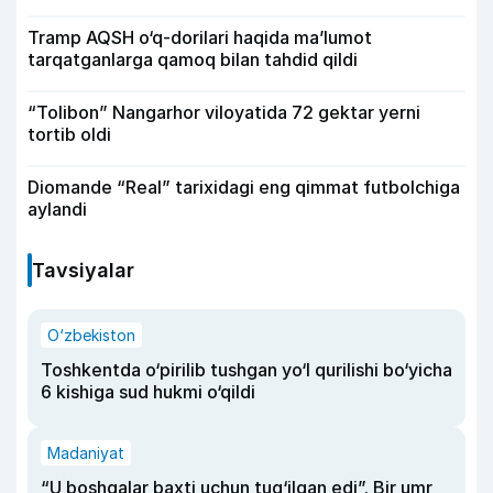
Tramp AQSH o‘q-dorilari haqida ma’lumot
tarqatganlarga qamoq bilan tahdid qildi
“Tolibon” Nangarhor viloyatida 72 gektar yerni
tortib oldi
Diomande “Real” tarixidagi eng qimmat futbolchiga
aylandi
Tavsiyalar
O‘zbekiston
Toshkentda o‘pirilib tushgan yo‘l qurilishi bo‘yicha
6 kishiga sud hukmi o‘qildi
Madaniyat
“U boshqalar baxti uchun tug‘ilgan edi”. Bir umr