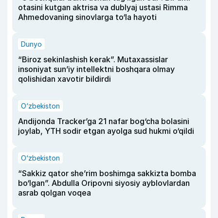
otasini kutgan aktrisa va dublyaj ustasi Rimma
Ahmedovaning sinovlarga to‘la hayoti
Dunyo
“Biroz sekinlashish kerak”. Mutaxassislar
insoniyat sun’iy intellektni boshqara olmay
qolishidan xavotir bildirdi
O‘zbekiston
Andijonda Tracker’ga 21 nafar bog‘cha bolasini
joylab, YTH sodir etgan ayolga sud hukmi o‘qildi
O‘zbekiston
“Sakkiz qator she’rim boshimga sakkizta bomba
bo‘lgan”. Abdulla Oripovni siyosiy ayblovlardan
asrab qolgan voqea