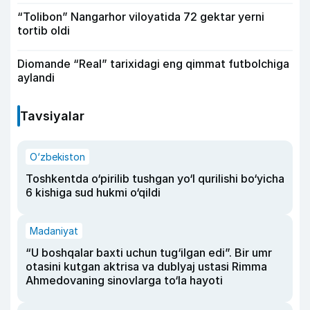
“Tolibon” Nangarhor viloyatida 72 gektar yerni
tortib oldi
Diomande “Real” tarixidagi eng qimmat futbolchiga
aylandi
Tavsiyalar
O‘zbekiston
Toshkentda o‘pirilib tushgan yo‘l qurilishi bo‘yicha
6 kishiga sud hukmi o‘qildi
Madaniyat
“U boshqalar baxti uchun tug‘ilgan edi”. Bir umr
otasini kutgan aktrisa va dublyaj ustasi Rimma
Ahmedovaning sinovlarga to‘la hayoti