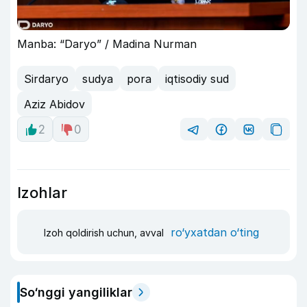
Manba: “Daryo” / Madina Nurman
Sirdaryo
sudya
pora
iqtisodiy sud
Aziz Abidov
2
0
Izohlar
ro‘yxatdan o‘ting
Izoh qoldirish uchun, avval
So‘nggi yangiliklar