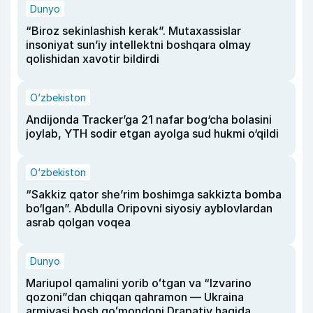
Dunyo
“Biroz sekinlashish kerak”. Mutaxassislar
insoniyat sun’iy intellektni boshqara olmay
qolishidan xavotir bildirdi
O‘zbekiston
Andijonda Tracker’ga 21 nafar bog‘cha bolasini
joylab, YTH sodir etgan ayolga sud hukmi o‘qildi
O‘zbekiston
“Sakkiz qator she’rim boshimga sakkizta bomba
bo‘lgan”. Abdulla Oripovni siyosiy ayblovlardan
asrab qolgan voqea
Dunyo
Mariupol qamalini yorib oʻtgan va “Izvarino
qozoni”dan chiqqan qahramon — Ukraina
armiyasi bosh qoʻmondoni Drapatiy haqida