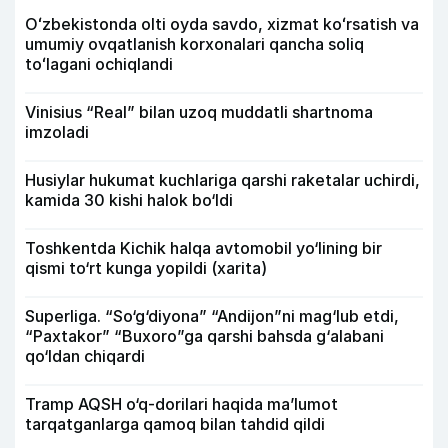
Oʻzbekistonda olti oyda savdo, xizmat koʻrsatish va
umumiy ovqatlanish korxonalari qancha soliq
toʻlagani ochiqlandi
Vinisius “Real” bilan uzoq muddatli shartnoma
imzoladi
Husiylar hukumat kuchlariga qarshi raketalar uchirdi,
kamida 30 kishi halok bo‘ldi
Toshkentda Kichik halqa avtomobil yo‘lining bir
qismi to‘rt kunga yopildi (xarita)
Superliga. “So‘g‘diyona” “Andijon”ni mag‘lub etdi,
“Paxtakor” “Buxoro”ga qarshi bahsda g‘alabani
qo‘ldan chiqardi
Tramp AQSH o‘q-dorilari haqida ma’lumot
tarqatganlarga qamoq bilan tahdid qildi