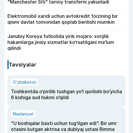
“Manchester Siti” tarixiy transferni yakunladi
Elektromobil xaridi uchun avtokredit foizining bir
qismi davlat tomonidan qoplab berilishi mumkin
Janubiy Koreya futbolida yirik mojaro: xorijlik
hakamlarga jinsiy xizmatlar ko‘rsatilgani ma’lum
qilindi
Tavsiyalar
O‘zbekiston
Toshkentda o‘pirilib tushgan yo‘l qurilishi bo‘yicha
6 kishiga sud hukmi o‘qildi
Madaniyat
“U boshqalar baxti uchun tug‘ilgan edi”. Bir umr
otasini kutgan aktrisa va dublyaj ustasi Rimma