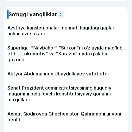
So‘nggi yangiliklar
Avstriya kansleri onalar mehnati haqidagi gaplari
uchun uzr so‘radi
Superliga. “Navbahor” “Surxon”ni o‘z uyida mag‘lub
etdi, “Lokomotiv” va “Xorazm” uyda g‘alaba
qozondi
Aktyor Abdu­mannon Ubaydullayev vafot etdi
Senat Prezident administratsiyasining huquqiy
maqomini belgilovchi konstitutsiyaviy qonunni
ma’qulladi
Axmat Qodirovga Checheniston Qahramoni unvoni
berildi