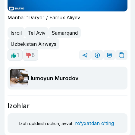
Manba: “Daryo” / Farrux Aliyev
Isroil
Tel Aviv
Samarqand
Uzbekistan Airways
1
8
Humoyun Murodov
Izohlar
ro‘yxatdan o‘ting
Izoh qoldirish uchun, avval