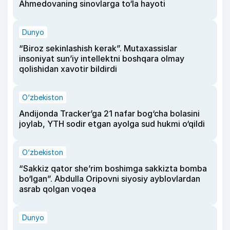
Ahmedovaning sinovlarga to‘la hayoti
Dunyo
“Biroz sekinlashish kerak”. Mutaxassislar
insoniyat sun’iy intellektni boshqara olmay
qolishidan xavotir bildirdi
O‘zbekiston
Andijonda Tracker’ga 21 nafar bog‘cha bolasini
joylab, YTH sodir etgan ayolga sud hukmi o‘qildi
O‘zbekiston
“Sakkiz qator she’rim boshimga sakkizta bomba
bo‘lgan”. Abdulla Oripovni siyosiy ayblovlardan
asrab qolgan voqea
Dunyo