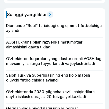
So‘nggi yangiliklar
Diomande “Real” tarixidagi eng qimmat futbolchiga
aylandi
AQSH Ukraina bilan razvedka ma’lumotlari
almashishni qayta tikladi
O‘zbekiston fuqarolari yangi dastur orqali AQSHdagi
mavsumiy ishlarga tayyorlanadi va joylashtiriladi
Saloh Turkiya Superligasining eng ko‘p maosh
oluvchi futbolchisiga aylandi
O‘zbekistonda 2030-yilgacha xavfli chiqindilarni
qayta ishlash darajasi 20 foizga yetkaziladi
Germaniyada piyodalarni urib yuborgan