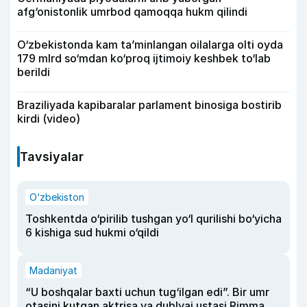
afg‘onistonlik umrbod qamoqqa hukm qilindi
O‘zbekistonda kam ta’minlangan oilalarga olti oyda
179 mlrd so‘mdan ko‘proq ijtimoiy keshbek to‘lab
berildi
Braziliyada kapibaralar parlament binosiga bostirib
kirdi (video)
Tavsiyalar
O‘zbekiston
Toshkentda o‘pirilib tushgan yo‘l qurilishi bo‘yicha
6 kishiga sud hukmi o‘qildi
Madaniyat
“U boshqalar baxti uchun tug‘ilgan edi”. Bir umr
otasini kutgan aktrisa va dublyaj ustasi Rimma