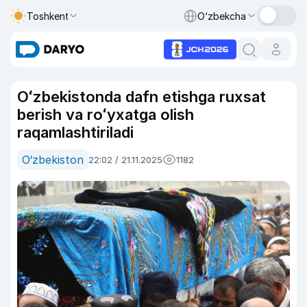
Toshkent
O‘zbekcha
Oʻzbekistonda dafn etishga ruxsat
berish va roʻyxatga olish
raqamlashtiriladi
O‘zbekiston
22:02 / 21.11.2025
1182