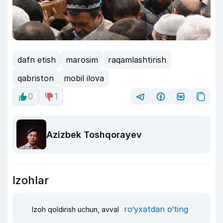
dafn etish
marosim
raqamlashtirish
qabriston
mobil ilova
0
1
Azizbek Toshqorayev
Izohlar
ro‘yxatdan o‘ting
Izoh qoldirish uchun, avval