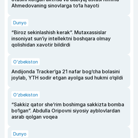
Ahmedovaning sinovlarga to‘la hayoti
Dunyo
“Biroz sekinlashish kerak”. Mutaxassislar
insoniyat sun’iy intellektni boshqara olmay
qolishidan xavotir bildirdi
O‘zbekiston
Andijonda Tracker’ga 21 nafar bog‘cha bolasini
joylab, YTH sodir etgan ayolga sud hukmi o‘qildi
O‘zbekiston
“Sakkiz qator she’rim boshimga sakkizta bomba
bo‘lgan”. Abdulla Oripovni siyosiy ayblovlardan
asrab qolgan voqea
Dunyo