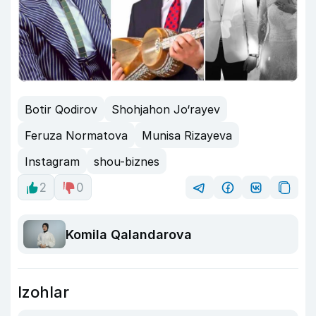
Botir Qodirov
Shohjahon Jo‘rayev
Feruza Normatova
Munisa Rizayeva
Instagram
shou-biznes
2
0
Komila Qalandarova
Izohlar