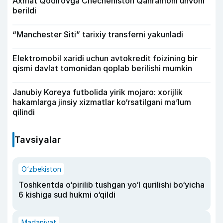
Axmat Qodirovga Checheniston Qahramoni unvoni
berildi
“Manchester Siti” tarixiy transferni yakunladi
Elektromobil xaridi uchun avtokredit foizining bir
qismi davlat tomonidan qoplab berilishi mumkin
Janubiy Koreya futbolida yirik mojaro: xorijlik
hakamlarga jinsiy xizmatlar ko‘rsatilgani ma’lum
qilindi
Tavsiyalar
O‘zbekiston
Toshkentda o‘pirilib tushgan yo‘l qurilishi bo‘yicha
6 kishiga sud hukmi o‘qildi
Madaniyat