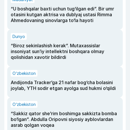
“U boshqalar baxti uchun tug‘ilgan edi”. Bir umr
otasini kutgan aktrisa va dublyaj ustasi Rimma
Ahmedovaning sinovlarga to‘la hayoti
Dunyo
“Biroz sekinlashish kerak”. Mutaxassislar
insoniyat sun’iy intellektni boshqara olmay
qolishidan xavotir bildirdi
O‘zbekiston
Andijonda Tracker’ga 21 nafar bog‘cha bolasini
joylab, YTH sodir etgan ayolga sud hukmi o‘qildi
O‘zbekiston
“Sakkiz qator she’rim boshimga sakkizta bomba
bo‘lgan”. Abdulla Oripovni siyosiy ayblovlardan
asrab qolgan voqea