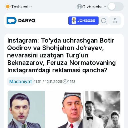
Toshkent
O‘zbekcha
Instagram: To‘yda uchrashgan Botir
Qodirov va Shohjahon Jo‘rayev,
nevarasini uzatgan Turgʻun
Beknazarov, Feruza Normatovaning
Instagram’dagi reklamasi qancha?
Madaniyat
11:51 / 12.11.2025
1513