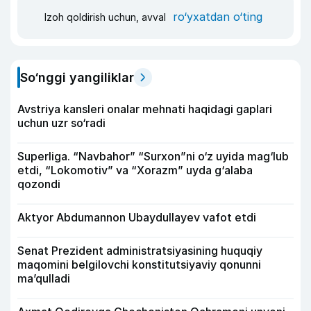
ro‘yxatdan o‘ting
Izoh qoldirish uchun, avval
So‘nggi yangiliklar
Avstriya kansleri onalar mehnati haqidagi gaplari
uchun uzr so‘radi
Superliga. “Navbahor” “Surxon”ni o‘z uyida mag‘lub
etdi, “Lokomotiv” va “Xorazm” uyda g‘alaba
qozondi
Aktyor Abdu­mannon Ubaydullayev vafot etdi
Senat Prezident administratsiyasining huquqiy
maqomini belgilovchi konstitutsiyaviy qonunni
ma’qulladi