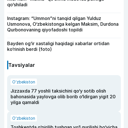
qo‘shiladi
Instagram: “Ummon”ni tanqid qilgan Yulduz
Usmonova, O‘zbekistonga kelgan Maksim, Durdona
Qurbonovaning qiyofadoshi topildi
Bayden og‘ir xastaligi haqidagi xabarlar ortidan
ko‘rinish berdi (foto)
Tavsiyalar
O‘zbekiston
Jizzaxda 77 yoshli taksichini qo‘y sotib olish
bahonasida yaylovga olib borib o‘ldirgan yigit 20
yilga qamaldi
O‘zbekiston
Toshkentda o‘pirilib tushgan yo‘l qurilishi bo‘yicha