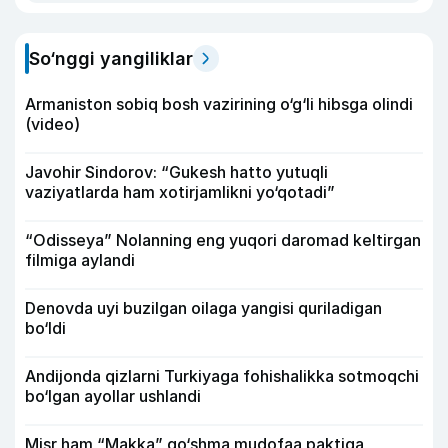
So‘nggi yangiliklar
Armaniston sobiq bosh vazirining o‘g‘li hibsga olindi
(video)
Javohir Sindorov: “Gukesh hatto yutuqli
vaziyatlarda ham xotirjamlikni yo‘qotadi”
“Odisseya” Nolanning eng yuqori daromad keltirgan
filmiga aylandi
Denovda uyi buzilgan oilaga yangisi quriladigan
bo‘ldi
Andijonda qizlarni Turkiyaga fohishalikka sotmoqchi
bo‘lgan ayollar ushlandi
Misr ham “Makka” qo‘shma mudofaa paktiga