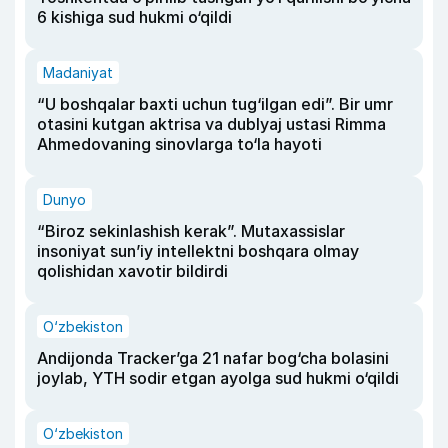
6 kishiga sud hukmi o‘qildi
Madaniyat
“U boshqalar baxti uchun tug‘ilgan edi”. Bir umr
otasini kutgan aktrisa va dublyaj ustasi Rimma
Ahmedovaning sinovlarga to‘la hayoti
Dunyo
“Biroz sekinlashish kerak”. Mutaxassislar
insoniyat sun’iy intellektni boshqara olmay
qolishidan xavotir bildirdi
O‘zbekiston
Andijonda Tracker’ga 21 nafar bog‘cha bolasini
joylab, YTH sodir etgan ayolga sud hukmi o‘qildi
O‘zbekiston