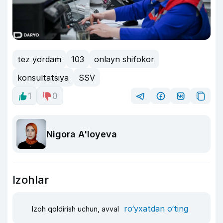
tez yordam
103
onlayn shifokor
konsultatsiya
SSV
1
0
Nigora A'loyeva
Izohlar
ro‘yxatdan o‘ting
Izoh qoldirish uchun, avval