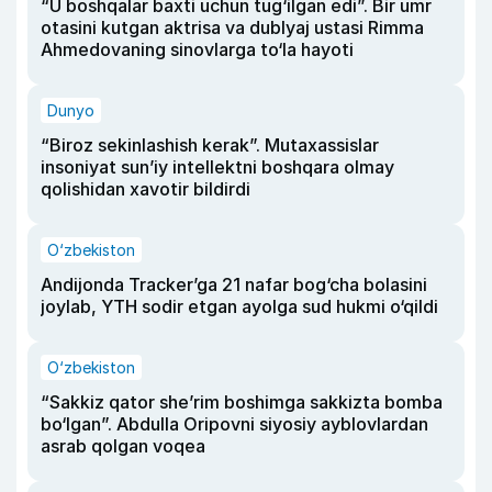
“U boshqalar baxti uchun tug‘ilgan edi”. Bir umr
otasini kutgan aktrisa va dublyaj ustasi Rimma
Ahmedovaning sinovlarga to‘la hayoti
Dunyo
“Biroz sekinlashish kerak”. Mutaxassislar
insoniyat sun’iy intellektni boshqara olmay
qolishidan xavotir bildirdi
O‘zbekiston
Andijonda Tracker’ga 21 nafar bog‘cha bolasini
joylab, YTH sodir etgan ayolga sud hukmi o‘qildi
O‘zbekiston
“Sakkiz qator she’rim boshimga sakkizta bomba
bo‘lgan”. Abdulla Oripovni siyosiy ayblovlardan
asrab qolgan voqea