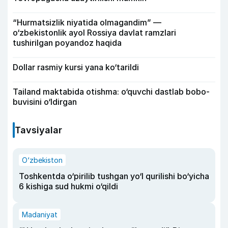
“Hurmatsizlik niyatida olmagandim” —
o‘zbekistonlik ayol Rossiya davlat ramzlari
tushirilgan poyandoz haqida
Dollar rasmiy kursi yana ko‘tarildi
Tailand maktabida otishma: o‘quvchi dastlab bobo-
buvisini o‘ldirgan
Tavsiyalar
O‘zbekiston
Toshkentda o‘pirilib tushgan yo‘l qurilishi bo‘yicha
6 kishiga sud hukmi o‘qildi
Madaniyat