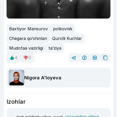
Baxtiyor Mansurov
polkovnik
Chegara qo‘shinlari
Qurolli Kuchlar
Mudofaa vazirligi
ta’ziya
4
0
Nigora A'loyeva
Izohlar
ro‘yxatdan o‘ting
Izoh qoldirish uchun, avval