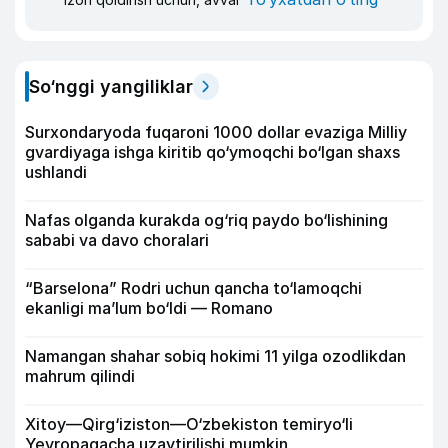
So‘nggi yangiliklar
Surxondaryoda fuqaroni 1000 dollar evaziga Milliy
gvardiyaga ishga kiritib qo‘ymoqchi bo‘lgan shaxs
ushlandi
Nafas olganda kurakda og‘riq paydo bo‘lishining
sababi va davo choralari
“Barselona” Rodri uchun qancha to‘lamoqchi
ekanligi ma’lum bo‘ldi — Romano
Namangan shahar sobiq hokimi 11 yilga ozodlikdan
mahrum qilindi
Xitoy—Qirg‘iziston—O‘zbekiston temiryo‘li
Yevropagacha uzaytirilishi mumkin