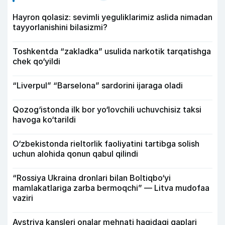
Hayron qolasiz: sevimli yeguliklarimiz aslida nimadan
tayyorlanishini bilasizmi?
Toshkentda “zakladka” usulida narkotik tarqatishga
chek qo‘yildi
“Liverpul” “Barselona” sardorini ijaraga oladi
Qozog‘istonda ilk bor yo‘lovchili uchuvchisiz taksi
havoga ko‘tarildi
O‘zbekistonda rieltorlik faoliyatini tartibga solish
uchun alohida qonun qabul qilindi
“Rossiya Ukraina dronlari bilan Boltiqbo‘yi
mamlakatlariga zarba bermoqchi” — Litva mudofaa
vaziri
Avstriya kansleri onalar mehnati haqidagi gaplari