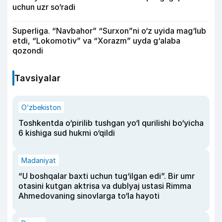
uchun uzr so‘radi
Superliga. “Navbahor” “Surxon”ni o‘z uyida mag‘lub
etdi, “Lokomotiv” va “Xorazm” uyda g‘alaba
qozondi
Tavsiyalar
O‘zbekiston
Toshkentda o‘pirilib tushgan yo‘l qurilishi bo‘yicha
6 kishiga sud hukmi o‘qildi
Madaniyat
“U boshqalar baxti uchun tug‘ilgan edi”. Bir umr
otasini kutgan aktrisa va dublyaj ustasi Rimma
Ahmedovaning sinovlarga to‘la hayoti