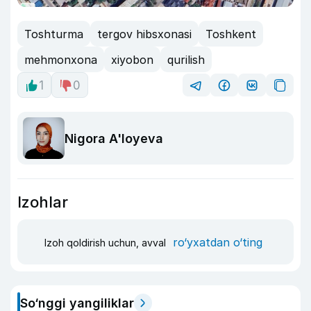
Toshturma
tergov hibsxonasi
Toshkent
mehmonxona
xiyobon
qurilish
1
0
Nigora A'loyeva
Izohlar
ro‘yxatdan o‘ting
Izoh qoldirish uchun, avval
So‘nggi yangiliklar