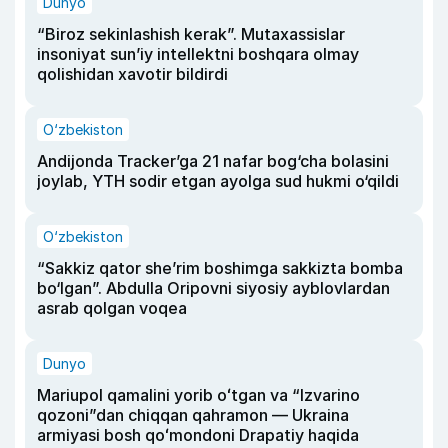
Dunyo
“Biroz sekinlashish kerak”. Mutaxassislar
insoniyat sun’iy intellektni boshqara olmay
qolishidan xavotir bildirdi
O‘zbekiston
Andijonda Tracker’ga 21 nafar bog‘cha bolasini
joylab, YTH sodir etgan ayolga sud hukmi o‘qildi
O‘zbekiston
“Sakkiz qator she’rim boshimga sakkizta bomba
bo‘lgan”. Abdulla Oripovni siyosiy ayblovlardan
asrab qolgan voqea
Dunyo
Mariupol qamalini yorib oʻtgan va “Izvarino
qozoni”dan chiqqan qahramon — Ukraina
armiyasi bosh qoʻmondoni Drapatiy haqida