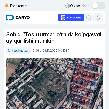
Toshkent
O‘zbekcha
Sobiq “Toshturma” o‘rnida ko‘pqavatli
uy qurilishi mumkin
O‘zbekiston
16:06 / 06.11.2025
1587