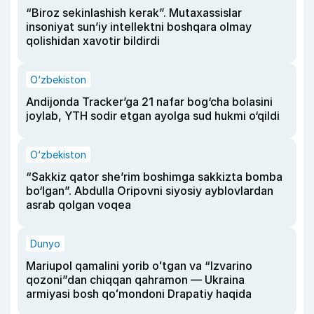
“Biroz sekinlashish kerak”. Mutaxassislar
insoniyat sun’iy intellektni boshqara olmay
qolishidan xavotir bildirdi
O‘zbekiston
Andijonda Tracker’ga 21 nafar bog‘cha bolasini
joylab, YTH sodir etgan ayolga sud hukmi o‘qildi
O‘zbekiston
“Sakkiz qator she’rim boshimga sakkizta bomba
bo‘lgan”. Abdulla Oripovni siyosiy ayblovlardan
asrab qolgan voqea
Dunyo
Mariupol qamalini yorib oʻtgan va “Izvarino
qozoni”dan chiqqan qahramon — Ukraina
armiyasi bosh qoʻmondoni Drapatiy haqida