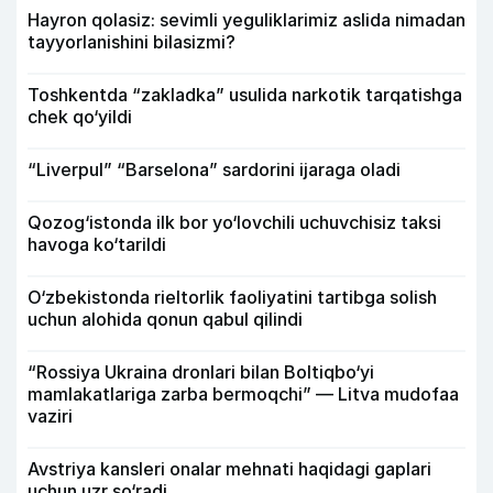
Hayron qolasiz: sevimli yeguliklarimiz aslida nimadan
tayyorlanishini bilasizmi?
Toshkentda “zakladka” usulida narkotik tarqatishga
chek qo‘yildi
“Liverpul” “Barselona” sardorini ijaraga oladi
Qozog‘istonda ilk bor yo‘lovchili uchuvchisiz taksi
havoga ko‘tarildi
O‘zbekistonda rieltorlik faoliyatini tartibga solish
uchun alohida qonun qabul qilindi
“Rossiya Ukraina dronlari bilan Boltiqbo‘yi
mamlakatlariga zarba bermoqchi” — Litva mudofaa
vaziri
Avstriya kansleri onalar mehnati haqidagi gaplari
uchun uzr so‘radi