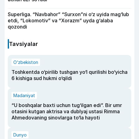
Superliga. “Navbahor” “Surxon”ni o‘z uyida mag‘lub
etdi, “Lokomotiv” va “Xorazm” uyda g‘alaba
qozondi
Tavsiyalar
O‘zbekiston
Toshkentda o‘pirilib tushgan yo‘l qurilishi bo‘yicha
6 kishiga sud hukmi o‘qildi
Madaniyat
“U boshqalar baxti uchun tug‘ilgan edi”. Bir umr
otasini kutgan aktrisa va dublyaj ustasi Rimma
Ahmedovaning sinovlarga to‘la hayoti
Dunyo