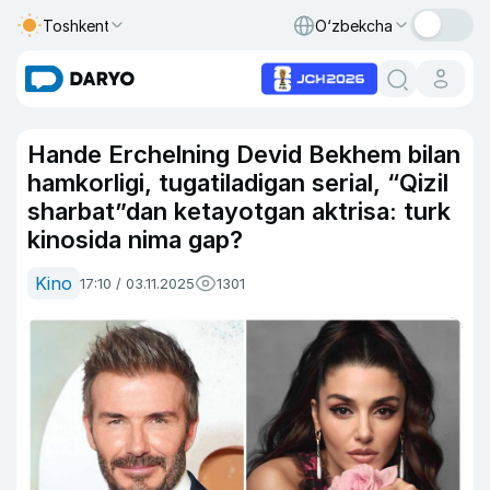
Toshkent
O‘zbekcha
Hande Erchelning Devid Bekhem bilan
hamkorligi, tugatiladigan serial, “Qizil
sharbat”dan ketayotgan aktrisa: turk
kinosida nima gap?
Kino
17:10 / 03.11.2025
1301