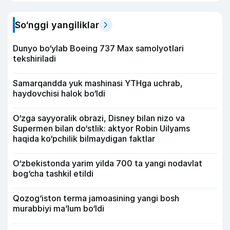
So‘nggi yangiliklar
Dunyo bo‘ylab Boeing 737 Max samolyotlari
tekshiriladi
Samarqandda yuk mashinasi YTHga uchrab,
haydovchisi halok bo‘ldi
O‘zga sayyoralik obrazi, Disney bilan nizo va
Supermen bilan do‘stlik: aktyor Robin Uilyams
haqida ko‘pchilik bilmaydigan faktlar
O‘zbekistonda yarim yilda 700 ta yangi nodavlat
bog‘cha tashkil etildi
Qozog‘iston terma jamoasining yangi bosh
murabbiyi ma’lum bo‘ldi