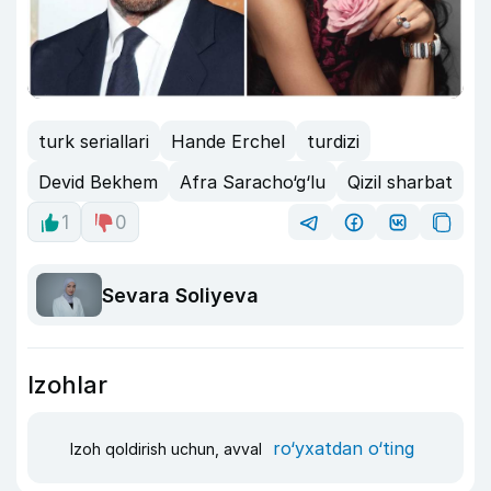
turk seriallari
Hande Erchel
turdizi
Devid Bekhem
Afra Saracho‘g‘lu
Qizil sharbat
1
0
Sevara Soliyeva
Izohlar
ro‘yxatdan o‘ting
Izoh qoldirish uchun, avval