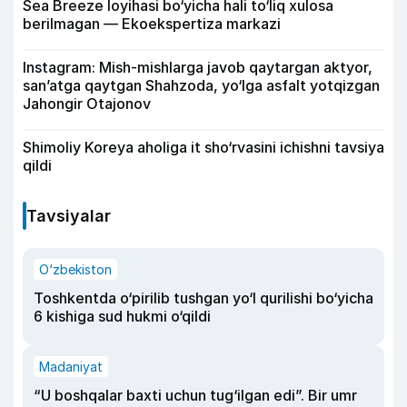
Sea Breeze loyihasi bo‘yicha hali to‘liq xulosa
berilmagan — Ekoekspertiza markazi
Instagram: Mish-mishlarga javob qaytargan aktyor,
san’atga qaytgan Shahzoda, yo‘lga asfalt yotqizgan
Jahongir Otajonov
Shimoliy Koreya aholiga it sho‘rvasini ichishni tavsiya
qildi
Tavsiyalar
O‘zbekiston
Toshkentda o‘pirilib tushgan yo‘l qurilishi bo‘yicha
6 kishiga sud hukmi o‘qildi
Madaniyat
“U boshqalar baxti uchun tug‘ilgan edi”. Bir umr