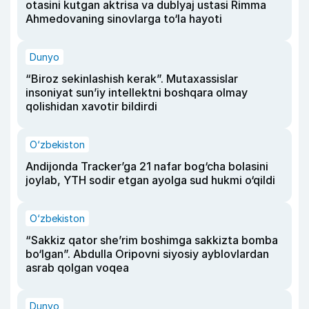
otasini kutgan aktrisa va dublyaj ustasi Rimma
Ahmedovaning sinovlarga to‘la hayoti
Dunyo
“Biroz sekinlashish kerak”. Mutaxassislar
insoniyat sun’iy intellektni boshqara olmay
qolishidan xavotir bildirdi
O‘zbekiston
Andijonda Tracker’ga 21 nafar bog‘cha bolasini
joylab, YTH sodir etgan ayolga sud hukmi o‘qildi
O‘zbekiston
“Sakkiz qator she’rim boshimga sakkizta bomba
bo‘lgan”. Abdulla Oripovni siyosiy ayblovlardan
asrab qolgan voqea
Dunyo