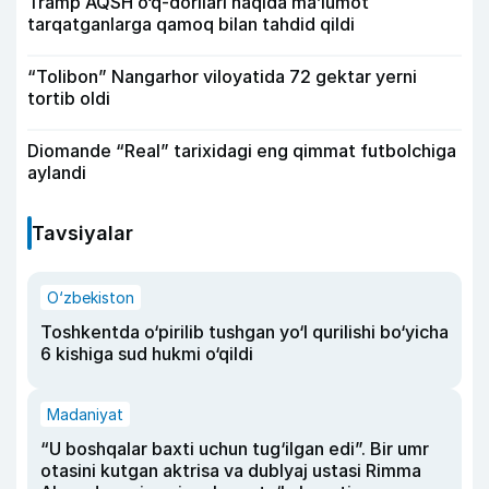
Tramp AQSH o‘q-dorilari haqida ma’lumot
tarqatganlarga qamoq bilan tahdid qildi
“Tolibon” Nangarhor viloyatida 72 gektar yerni
tortib oldi
Diomande “Real” tarixidagi eng qimmat futbolchiga
aylandi
Tavsiyalar
O‘zbekiston
Toshkentda o‘pirilib tushgan yo‘l qurilishi bo‘yicha
6 kishiga sud hukmi o‘qildi
Madaniyat
“U boshqalar baxti uchun tug‘ilgan edi”. Bir umr
otasini kutgan aktrisa va dublyaj ustasi Rimma