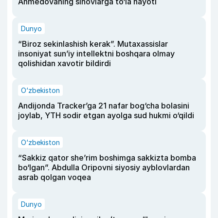
Ahmedovaning sinovlarga to‘la hayoti
Dunyo
“Biroz sekinlashish kerak”. Mutaxassislar
insoniyat sun’iy intellektni boshqara olmay
qolishidan xavotir bildirdi
O‘zbekiston
Andijonda Tracker’ga 21 nafar bog‘cha bolasini
joylab, YTH sodir etgan ayolga sud hukmi o‘qildi
O‘zbekiston
“Sakkiz qator she’rim boshimga sakkizta bomba
bo‘lgan”. Abdulla Oripovni siyosiy ayblovlardan
asrab qolgan voqea
Dunyo