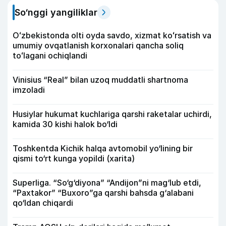
So‘nggi yangiliklar
Oʻzbekistonda olti oyda savdo, xizmat koʻrsatish va
umumiy ovqatlanish korxonalari qancha soliq
toʻlagani ochiqlandi
Vinisius “Real” bilan uzoq muddatli shartnoma
imzoladi
Husiylar hukumat kuchlariga qarshi raketalar uchirdi,
kamida 30 kishi halok bo‘ldi
Toshkentda Kichik halqa avtomobil yo‘lining bir
qismi to‘rt kunga yopildi (xarita)
Superliga. “So‘g‘diyona” “Andijon”ni mag‘lub etdi,
“Paxtakor” “Buxoro”ga qarshi bahsda g‘alabani
qo‘ldan chiqardi