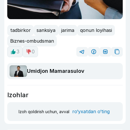
tadbirkor
sanksiya
jarima
qonun loyihasi
Biznes-ombudsman
3
0
Umidjon Mamarasulov
Izohlar
ro‘yxatdan o‘ting
Izoh qoldirish uchun, avval