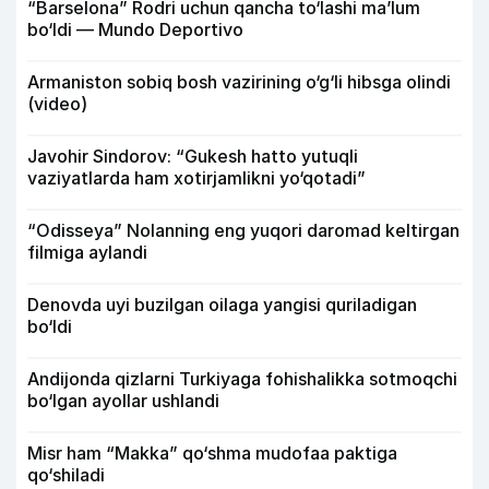
“Barselona” Rodri uchun qancha to‘lashi ma’lum
bo‘ldi — Mundo Deportivo
Armaniston sobiq bosh vazirining o‘g‘li hibsga olindi
(video)
Javohir Sindorov: “Gukesh hatto yutuqli
vaziyatlarda ham xotirjamlikni yo‘qotadi”
“Odisseya” Nolanning eng yuqori daromad keltirgan
filmiga aylandi
Denovda uyi buzilgan oilaga yangisi quriladigan
bo‘ldi
Andijonda qizlarni Turkiyaga fohishalikka sotmoqchi
bo‘lgan ayollar ushlandi
Misr ham “Makka” qo‘shma mudofaa paktiga
qo‘shiladi