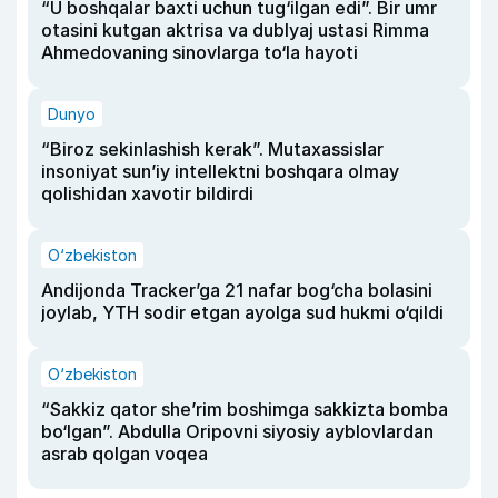
“U boshqalar baxti uchun tug‘ilgan edi”. Bir umr
otasini kutgan aktrisa va dublyaj ustasi Rimma
Ahmedovaning sinovlarga to‘la hayoti
Dunyo
“Biroz sekinlashish kerak”. Mutaxassislar
insoniyat sun’iy intellektni boshqara olmay
qolishidan xavotir bildirdi
O‘zbekiston
Andijonda Tracker’ga 21 nafar bog‘cha bolasini
joylab, YTH sodir etgan ayolga sud hukmi o‘qildi
O‘zbekiston
“Sakkiz qator she’rim boshimga sakkizta bomba
bo‘lgan”. Abdulla Oripovni siyosiy ayblovlardan
asrab qolgan voqea