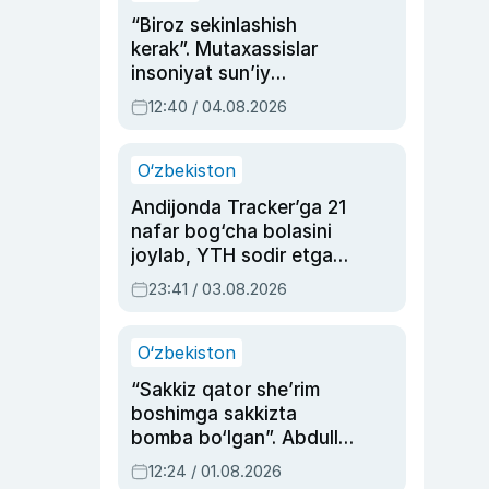
“Biroz sekinlashish
kerak”. Mutaxassislar
insoniyat sun’iy
intellektni boshqara
12:40 / 04.08.2026
olmay qolishidan xavotir
bildirdi
O‘zbekiston
Andijonda Tracker’ga 21
nafar bog‘cha bolasini
joylab, YTH sodir etgan
ayolga sud hukmi o‘qildi
23:41 / 03.08.2026
O‘zbekiston
“Sakkiz qator she’rim
boshimga sakkizta
bomba bo‘lgan”. Abdulla
Oripovni siyosiy
12:24 / 01.08.2026
ayblovlardan asrab