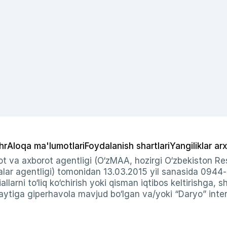
hr
Aloqa ma'lumotlari
Foydalanish shartlari
Yangiliklar arx
t va axborot agentligi (O‘zMAA, hozirgi O‘zbekiston Res
ar agentligi) tomonidan 13.03.2015 yil sanasida 0944
allarni to‘liq ko‘chirish yoki qisman iqtibos keltirishga, 
ytiga giperhavola mavjud bo‘lgan va/yoki “Daryo” intern