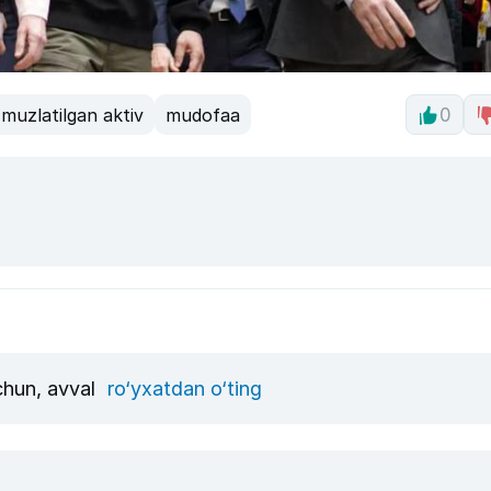
muzlatilgan aktiv
mudofaa
0
uchun, avval
ro‘yxatdan o‘ting