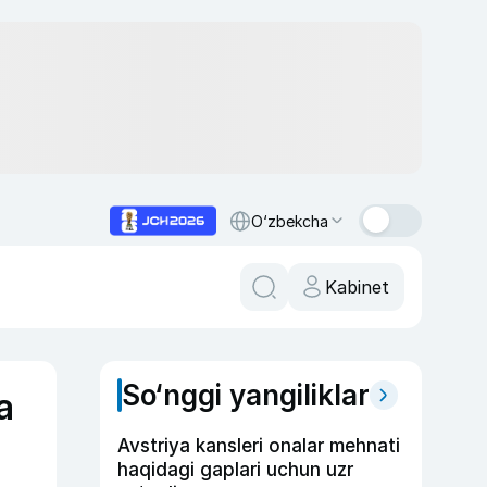
O‘zbekcha
Kabinet
So‘nggi yangiliklar
a
Avstriya kansleri onalar mehnati
haqidagi gaplari uchun uzr