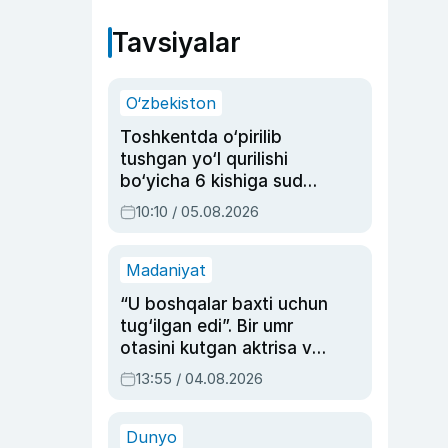
Tavsiyalar
O‘zbekiston
Toshkentda o‘pirilib
tushgan yo‘l qurilishi
bo‘yicha 6 kishiga sud
hukmi o‘qildi
10:10 / 05.08.2026
Madaniyat
“U boshqalar baxti uchun
tug‘ilgan edi”. Bir umr
otasini kutgan aktrisa va
dublyaj ustasi Rimma
13:55 / 04.08.2026
Ahmedovaning
sinovlarga to‘la hayoti
Dunyo