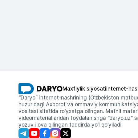
Maxfiylik siyosati
Internet-nas
“Daryo” internet-nashrining (O‘zbekiston matbuo
huzuridagi Axborot va ommaviy kommunikatsiyal
vositasi sifatida ro‘yxatga olingan. Matnli materi
videomateriallaridan foydalanishga “daryo.uz” sa
yozuv ilova qilingan taqdirda yo‘l qo‘yiladi.