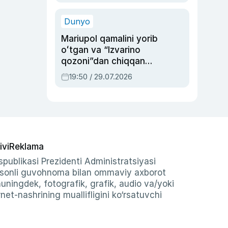
qolgan voqea
Dunyo
Mariupol qamalini yorib
oʻtgan va “Izvarino
qozoni”dan chiqqan
qahramon — Ukraina
19:50 / 29.07.2026
armiyasi bosh
qoʻmondoni Drapatiy
haqida
ivi
Reklama
publikasi Prezidenti Administratsiyasi
-sonli guvohnoma bilan ommaviy axborot
shuningdek, fotografik, grafik, audio va/yoki
et-nashrining muallifligini ko‘rsatuvchi