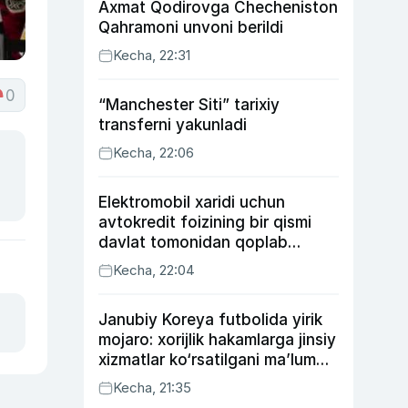
Axmat Qodirovga Checheniston
Qahramoni unvoni berildi
Kecha, 22:31
0
“Manchester Siti” tarixiy
transferni yakunladi
Kecha, 22:06
Elektromobil xaridi uchun
avtokredit foizining bir qismi
davlat tomonidan qoplab
berilishi mumkin
Kecha, 22:04
Janubiy Koreya futbolida yirik
mojaro: xorijlik hakamlarga jinsiy
xizmatlar ko‘rsatilgani ma’lum
qilindi
Kecha, 21:35