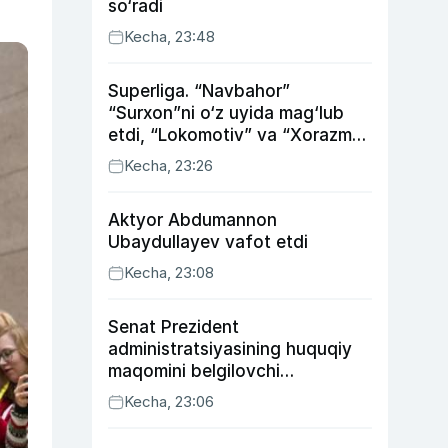
so‘radi
Kecha, 23:48
Superliga. “Navbahor”
“Surxon”ni o‘z uyida mag‘lub
etdi, “Lokomotiv” va “Xorazm”
uyda g‘alaba qozondi
Kecha, 23:26
Aktyor Abdu­mannon
Ubaydullayev vafot etdi
Kecha, 23:08
Senat Prezident
administratsiyasining huquqiy
maqomini belgilovchi
konstitutsiyaviy qonunni
Kecha, 23:06
ma’qulladi