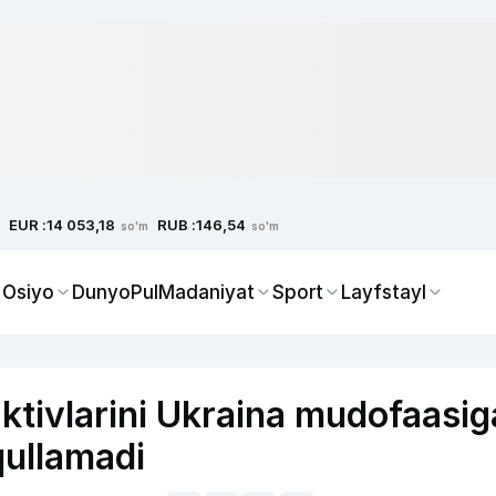
EUR :
RUB :
14 053,18
146,54
so'm
so'm
 Osiyo
Dunyo
Pul
Madaniyat
Sport
Layfstayl
aktivlarini Ukraina mudofaasig
qullamadi