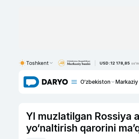
Toshkent
USD :
12 178,85
so'm
O‘zbekiston
Markaziy
YI muzlatilgan Rossiya 
yo‘naltirish qarorini ma’