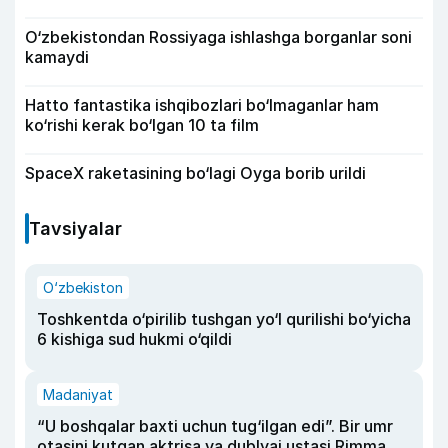
O‘zbekistondan Rossiyaga ishlashga borganlar soni
kamaydi
Hatto fantastika ishqibozlari bo‘lmaganlar ham
ko‘rishi kerak bo‘lgan 10 ta film
SpaceX raketasining bo‘lagi Oyga borib urildi
Tavsiyalar
O‘zbekiston
Toshkentda o‘pirilib tushgan yo‘l qurilishi bo‘yicha
6 kishiga sud hukmi o‘qildi
Madaniyat
“U boshqalar baxti uchun tug‘ilgan edi”. Bir umr
otasini kutgan aktrisa va dublyaj ustasi Rimma