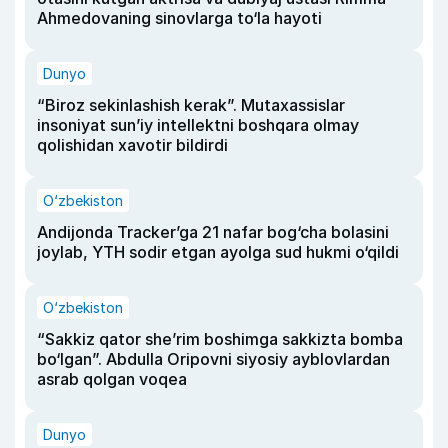
Ahmedovaning sinovlarga to‘la hayoti
Dunyo
“Biroz sekinlashish kerak”. Mutaxassislar
insoniyat sun’iy intellektni boshqara olmay
qolishidan xavotir bildirdi
O‘zbekiston
Andijonda Tracker’ga 21 nafar bog‘cha bolasini
joylab, YTH sodir etgan ayolga sud hukmi o‘qildi
O‘zbekiston
“Sakkiz qator she’rim boshimga sakkizta bomba
bo‘lgan”. Abdulla Oripovni siyosiy ayblovlardan
asrab qolgan voqea
Dunyo