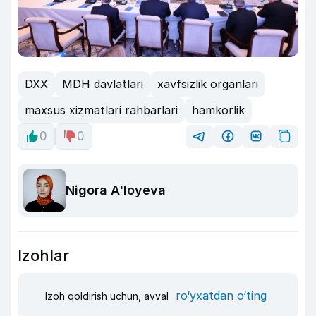
DXX
MDH davlatlari
xavfsizlik organlari
maxsus xizmatlari rahbarlari
hamkorlik
0
0
Nigora A'loyeva
Izohlar
ro‘yxatdan o‘ting
Izoh qoldirish uchun, avval