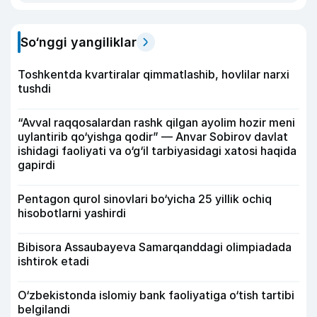
So‘nggi yangiliklar
Toshkentda kvartiralar qimmatlashib, hovlilar narxi
tushdi
“Avval raqqosalardan rashk qilgan ayolim hozir meni
uylantirib qo‘yishga qodir” — Anvar Sobirov davlat
ishidagi faoliyati va o‘g‘il tarbiyasidagi xatosi haqida
gapirdi
Pentagon qurol sinovlari bo‘yicha 25 yillik ochiq
hisobotlarni yashirdi
Bibisora Assaubayeva Samarqanddagi olimpiadada
ishtirok etadi
O‘zbekistonda islomiy bank faoliyatiga o‘tish tartibi
belgilandi