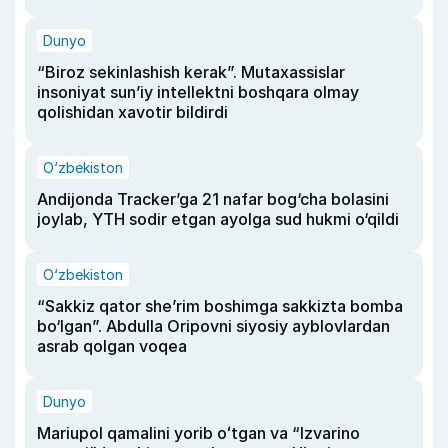
Dunyo
“Biroz sekinlashish kerak”. Mutaxassislar
insoniyat sun’iy intellektni boshqara olmay
qolishidan xavotir bildirdi
O‘zbekiston
Andijonda Tracker’ga 21 nafar bog‘cha bolasini
joylab, YTH sodir etgan ayolga sud hukmi o‘qildi
O‘zbekiston
“Sakkiz qator she’rim boshimga sakkizta bomba
bo‘lgan”. Abdulla Oripovni siyosiy ayblovlardan
asrab qolgan voqea
Dunyo
Mariupol qamalini yorib oʻtgan va “Izvarino