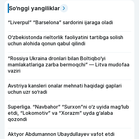
So‘nggi yangiliklar
“Liverpul” “Barselona” sardorini ijaraga oladi
O‘zbekistonda rieltorlik faoliyatini tartibga solish
uchun alohida qonun qabul qilindi
“Rossiya Ukraina dronlari bilan Boltiqbo‘yi
mamlakatlariga zarba bermoqchi” — Litva mudofaa
vaziri
Avstriya kansleri onalar mehnati haqidagi gaplari
uchun uzr so‘radi
Superliga. “Navbahor” “Surxon”ni o‘z uyida mag‘lub
etdi, “Lokomotiv” va “Xorazm” uyda g‘alaba
qozondi
Aktyor Abdu­mannon Ubaydullayev vafot etdi