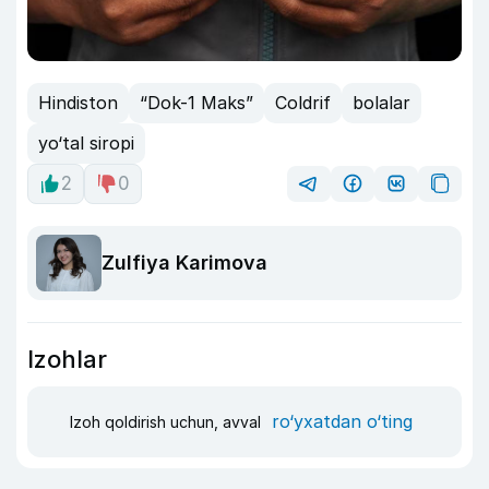
Hindiston
“Dok-1 Maks”
Coldrif
bolalar
yo‘tal siropi
2
0
Zulfiya Karimova
Izohlar
ro‘yxatdan o‘ting
Izoh qoldirish uchun, avval