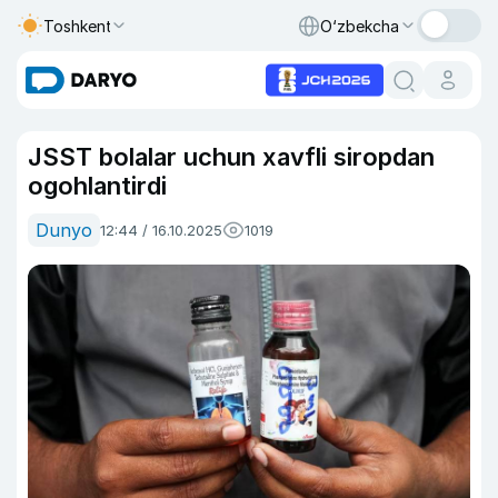
Toshkent
O‘zbekcha
JSST bolalar uchun xavfli siropdan
ogohlantirdi
Dunyo
12:44 / 16.10.2025
1019