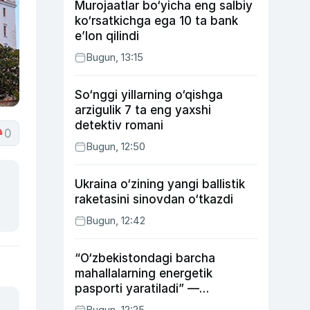
Murojaatlar bo‘yicha eng salbiy
ko‘rsatkichga ega 10 ta bank
e’lon qilindi
Bugun, 13:15
So‘nggi yillarning o‘qishga
arzigulik 7 ta eng yaxshi
detektiv romani
0
Bugun, 12:50
Ukraina o‘zining yangi ballistik
raketasini sinovdan o‘tkazdi
Bugun, 12:42
“O‘zbekistondagi barcha
mahallalarning energetik
pasporti yaratiladi” —
energetika vaziri
Bugun, 12:25