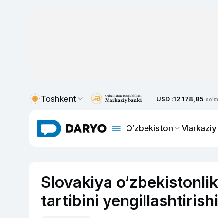
Toshkent
USD :
12 178,85
so'm
O‘zbekiston
Markaziy
Slovakiya o‘zbekistonlik
tartibini yengillashtiris