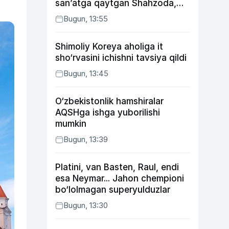
san’atga qaytgan Shahzoda,
yo‘lga asfalt yotqizgan
Bugun, 13:55
Jahongir Otajonov
Shimoliy Koreya aholiga it
sho‘rvasini ichishni tavsiya qildi
Bugun, 13:45
O‘zbekistonlik hamshiralar
AQSHga ishga yuborilishi
mumkin
Bugun, 13:39
Platini, van Basten, Raul, endi
esa Neymar... Jahon chempioni
bo‘lolmagan superyulduzlar
Bugun, 13:30