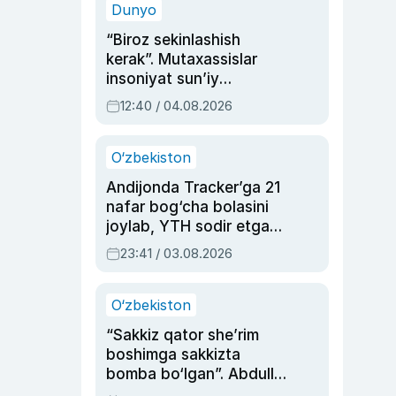
Dunyo
“Biroz sekinlashish
kerak”. Mutaxassislar
insoniyat sun’iy
intellektni boshqara
12:40 / 04.08.2026
olmay qolishidan xavotir
bildirdi
O‘zbekiston
Andijonda Tracker’ga 21
nafar bog‘cha bolasini
joylab, YTH sodir etgan
ayolga sud hukmi o‘qildi
23:41 / 03.08.2026
O‘zbekiston
“Sakkiz qator she’rim
boshimga sakkizta
bomba bo‘lgan”. Abdulla
Oripovni siyosiy