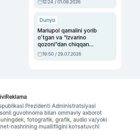
12:24 / 01.08.2026
ayblovlardan asrab
qolgan voqea
Dunyo
Mariupol qamalini yorib
oʻtgan va “Izvarino
qozoni”dan chiqqan
qahramon — Ukraina
19:50 / 29.07.2026
armiyasi bosh
qoʻmondoni Drapatiy
haqida
ivi
Reklama
publikasi Prezidenti Administratsiyasi
-sonli guvohnoma bilan ommaviy axborot
shuningdek, fotografik, grafik, audio va/yoki
et-nashrining muallifligini ko‘rsatuvchi