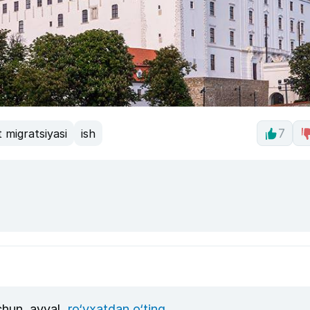
 migratsiyasi
ish
7
uchun, avval
ro‘yxatdan o‘ting