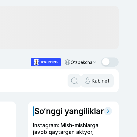
O‘zbekcha
Kabinet
So‘nggi yangiliklar
Instagram: Mish-mishlarga
javob qaytargan aktyor,