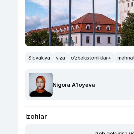
Slovakiya
viza
o‘zbekistonliklar+
mehnat
Nigora A'loyeva
Izohlar
Izoh qoldirish 