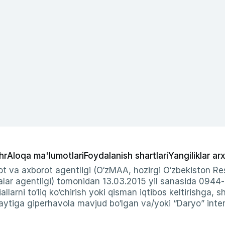
hr
Aloqa ma'lumotlari
Foydalanish shartlari
Yangiliklar arx
t va axborot agentligi (O‘zMAA, hozirgi O‘zbekiston Res
ar agentligi) tomonidan 13.03.2015 yil sanasida 0944
allarni to‘liq ko‘chirish yoki qisman iqtibos keltirishga, 
ytiga giperhavola mavjud bo‘lgan va/yoki “Daryo” intern