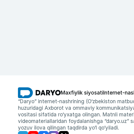
Maxfiylik siyosati
Internet-nas
“Daryo” internet-nashrining (O‘zbekiston matbuo
huzuridagi Axborot va ommaviy kommunikatsiyal
vositasi sifatida ro‘yxatga olingan. Matnli materi
videomateriallaridan foydalanishga “daryo.uz” sa
yozuv ilova qilingan taqdirda yo‘l qo‘yiladi.