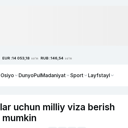
EUR :
RUB :
14 053,18
146,54
so'm
so'm
 Osiyo
Dunyo
Pul
Madaniyat
Sport
Layfstayl
lar uchun milliy viza berish
hi mumkin