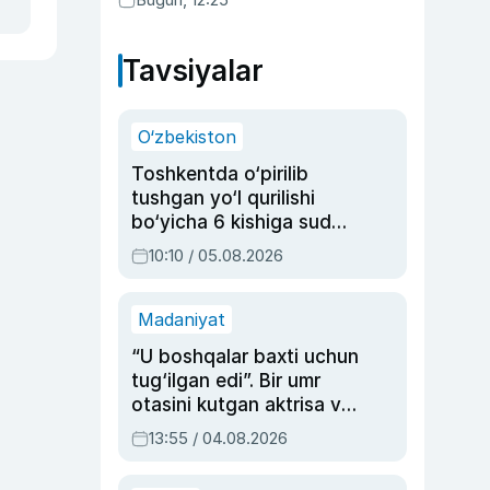
Tavsiyalar
O‘zbekiston
Toshkentda o‘pirilib
tushgan yo‘l qurilishi
bo‘yicha 6 kishiga sud
hukmi o‘qildi
10:10 / 05.08.2026
Madaniyat
“U boshqalar baxti uchun
tug‘ilgan edi”. Bir umr
otasini kutgan aktrisa va
dublyaj ustasi Rimma
13:55 / 04.08.2026
Ahmedovaning
sinovlarga to‘la hayoti