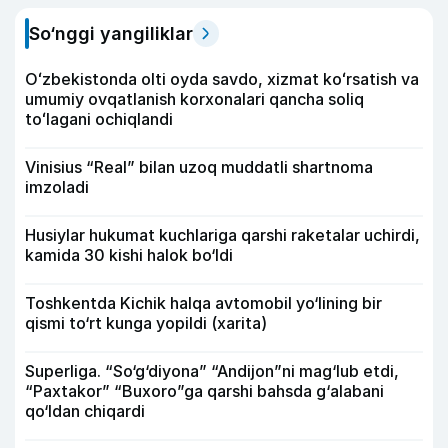
So‘nggi yangiliklar
Oʻzbekistonda olti oyda savdo, xizmat koʻrsatish va
umumiy ovqatlanish korxonalari qancha soliq
toʻlagani ochiqlandi
Vinisius “Real” bilan uzoq muddatli shartnoma
imzoladi
Husiylar hukumat kuchlariga qarshi raketalar uchirdi,
kamida 30 kishi halok bo‘ldi
Toshkentda Kichik halqa avtomobil yo‘lining bir
qismi to‘rt kunga yopildi (xarita)
Superliga. “So‘g‘diyona” “Andijon”ni mag‘lub etdi,
“Paxtakor” “Buxoro”ga qarshi bahsda g‘alabani
qo‘ldan chiqardi