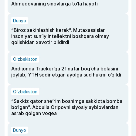
Ahmedovaning sinovlarga to‘la hayoti
Dunyo
“Biroz sekinlashish kerak”. Mutaxassislar
insoniyat sun’iy intellektni boshqara olmay
qolishidan xavotir bildirdi
O‘zbekiston
Andijonda Tracker’ga 21 nafar bog‘cha bolasini
joylab, YTH sodir etgan ayolga sud hukmi o‘qildi
O‘zbekiston
“Sakkiz qator she’rim boshimga sakkizta bomba
bo‘lgan”. Abdulla Oripovni siyosiy ayblovlardan
asrab qolgan voqea
Dunyo