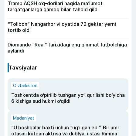
Tramp AQSH o‘q-dorilari haqida ma’lumot
tarqatganlarga qamoq bilan tahdid qildi
“Tolibon” Nangarhor viloyatida 72 gektar yerni
tortib oldi
Diomande “Real” tarixidagi eng qimmat futbolchiga
aylandi
Tavsiyalar
O‘zbekiston
Toshkentda o‘pirilib tushgan yo‘l qurilishi bo‘yicha
6 kishiga sud hukmi o‘qildi
Madaniyat
“U boshqalar baxti uchun tug‘ilgan edi”. Bir umr
otasini kutgan aktrisa va dublyaj ustasi Rimma