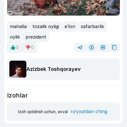
mahalla
tozalik oyligi
e’lon
safarbarlik
oylik
prezident
0
0
Azizbek Toshqorayev
Izohlar
ro‘yxatdan o‘ting
Izoh qoldirish uchun, avval