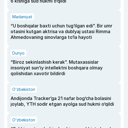
6 kishiga sud hukmi o‘qildi
Madaniyat
“U boshqalar baxti uchun tug‘ilgan edi”. Bir umr
otasini kutgan aktrisa va dublyaj ustasi Rimma
Ahmedovaning sinovlarga to‘la hayoti
Dunyo
“Biroz sekinlashish kerak”. Mutaxassislar
insoniyat sun’iy intellektni boshqara olmay
qolishidan xavotir bildirdi
O‘zbekiston
Andijonda Tracker’ga 21 nafar bog‘cha bolasini
joylab, YTH sodir etgan ayolga sud hukmi o‘qildi
O‘zbekiston