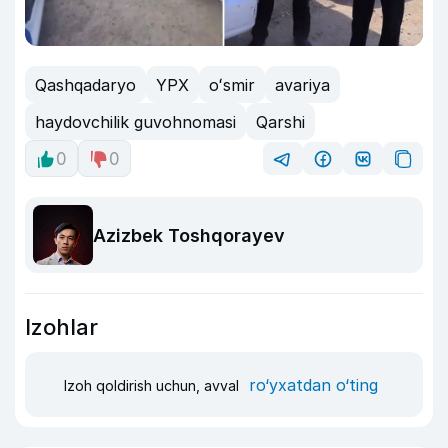
Qashqadaryo
YPX
oʻsmir
avariya
haydovchilik guvohnomasi
Qarshi
0
0
Azizbek Toshqorayev
Izohlar
ro‘yxatdan o‘ting
Izoh qoldirish uchun, avval