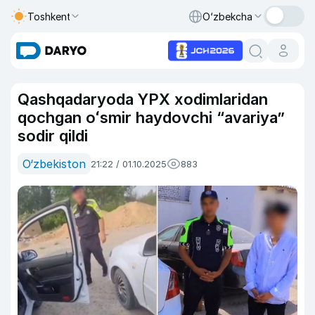
Toshkent
O‘zbekcha
Qashqadaryoda YPX xodimlaridan
qochgan oʻsmir haydovchi “avariya”
sodir qildi
O‘zbekiston
21:22 / 01.10.2025
883