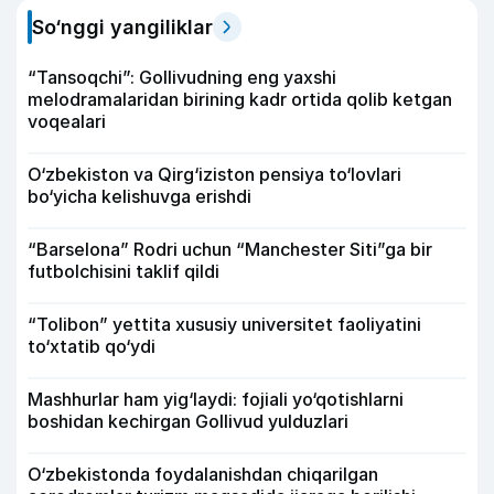
So‘nggi yangiliklar
“Tansoqchi”: Gollivudning eng yaxshi
melodramalaridan birining kadr ortida qolib ketgan
voqealari
O‘zbekiston va Qirg‘iziston pensiya to‘lovlari
bo‘yicha kelishuvga erishdi
“Barselona” Rodri uchun “Manchester Siti”ga bir
futbolchisini taklif qildi
“Tolibon” yettita xususiy universitet faoliyatini
to‘xtatib qo‘ydi
Mashhurlar ham yig‘laydi: fojiali yo‘qotishlarni
boshidan kechirgan Gollivud yulduzlari
O‘zbekistonda foydalanishdan chiqarilgan