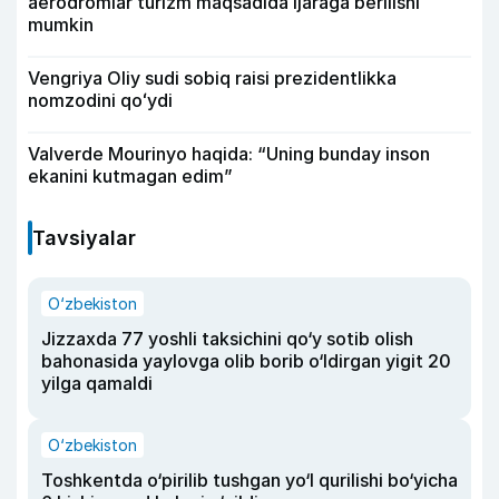
aerodromlar turizm maqsadida ijaraga berilishi
mumkin
Vengriya Oliy sudi sobiq raisi prezidentlikka
nomzodini qoʻydi
Valverde Mourinyo haqida: “Uning bunday inson
ekanini kutmagan edim”
Tavsiyalar
O‘zbekiston
Jizzaxda 77 yoshli taksichini qo‘y sotib olish
bahonasida yaylovga olib borib o‘ldirgan yigit 20
yilga qamaldi
O‘zbekiston
Toshkentda o‘pirilib tushgan yo‘l qurilishi bo‘yicha