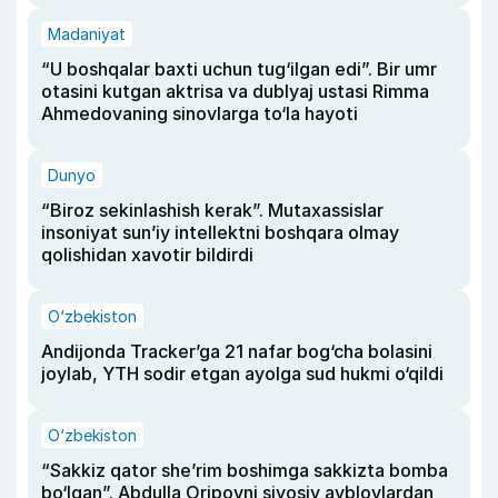
Madaniyat
“U boshqalar baxti uchun tug‘ilgan edi”. Bir umr
otasini kutgan aktrisa va dublyaj ustasi Rimma
Ahmedovaning sinovlarga to‘la hayoti
Dunyo
“Biroz sekinlashish kerak”. Mutaxassislar
insoniyat sun’iy intellektni boshqara olmay
qolishidan xavotir bildirdi
O‘zbekiston
Andijonda Tracker’ga 21 nafar bog‘cha bolasini
joylab, YTH sodir etgan ayolga sud hukmi o‘qildi
O‘zbekiston
“Sakkiz qator she’rim boshimga sakkizta bomba
bo‘lgan”. Abdulla Oripovni siyosiy ayblovlardan