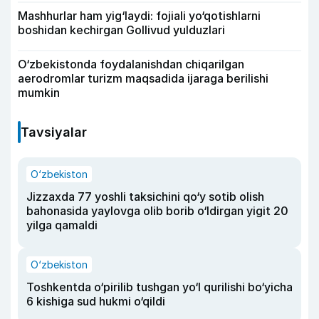
Mashhurlar ham yig‘laydi: fojiali yo‘qotishlarni
boshidan kechirgan Gollivud yulduzlari
O‘zbekistonda foydalanishdan chiqarilgan
aerodromlar turizm maqsadida ijaraga berilishi
mumkin
Tavsiyalar
O‘zbekiston
Jizzaxda 77 yoshli taksichini qo‘y sotib olish
bahonasida yaylovga olib borib o‘ldirgan yigit 20
yilga qamaldi
O‘zbekiston
Toshkentda o‘pirilib tushgan yo‘l qurilishi bo‘yicha
6 kishiga sud hukmi o‘qildi