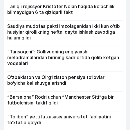
Taniqli rejissyor Kristofer Nolan haqida ko‘pchilik
bilmaydigan 6 ta qiziqarli fakt
Saudiya mudofaa pakti imzolaganidan ikki kun o‘tib
husiylar qirollikning neftni qayta ishlash zavodiga
hujum qildi
“Tansoqchi”: Gollivudning eng yaxshi
melodramalaridan birining kadr ortida qolib ketgan
voqealari
O‘zbekiston va Qirg‘iziston pensiya to‘lovlari
bo‘yicha kelishuvga erishdi
“Barselona” Rodri uchun “Manchester Siti”ga bir
futbolchisini taklif qildi
“Tolibon” yettita xususiy universitet faoliyatini
to‘xtatib qo‘ydi