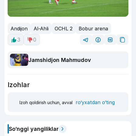
Andijon
Al-Ahli
OCHL 2
Bobur arena
3
0
Jamshidjon Mahmudov
Izohlar
ro‘yxatdan o‘ting
Izoh qoldirish uchun, avval
So‘nggi yangiliklar