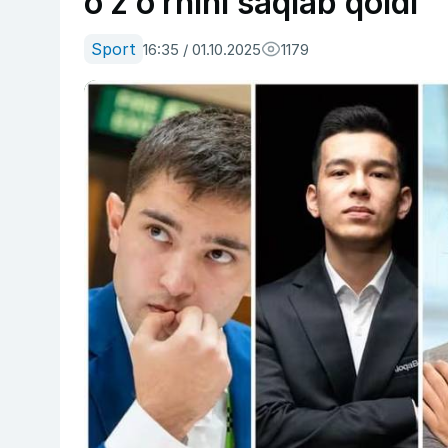
o‘z o‘rnini saqlab qoldi
Sport
16:35 / 01.10.2025
1179