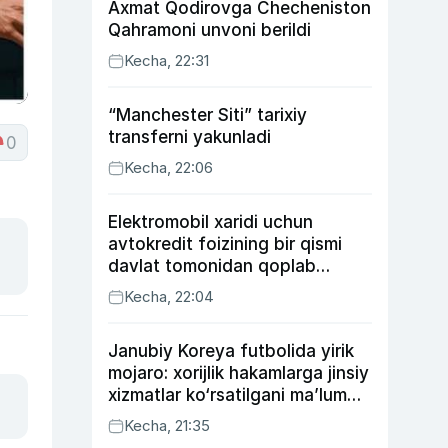
Axmat Qodirovga Checheniston
Qahramoni unvoni berildi
Kecha, 22:31
“Manchester Siti” tarixiy
transferni yakunladi
0
Kecha, 22:06
Elektromobil xaridi uchun
avtokredit foizining bir qismi
davlat tomonidan qoplab
berilishi mumkin
Kecha, 22:04
Janubiy Koreya futbolida yirik
mojaro: xorijlik hakamlarga jinsiy
xizmatlar ko‘rsatilgani ma’lum
qilindi
Kecha, 21:35