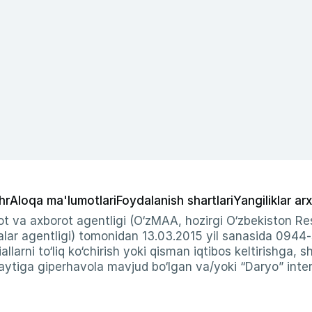
hr
Aloqa ma'lumotlari
Foydalanish shartlari
Yangiliklar arx
t va axborot agentligi (O‘zMAA, hozirgi O‘zbekiston Res
ar agentligi) tomonidan 13.03.2015 yil sanasida 0944
allarni to‘liq ko‘chirish yoki qisman iqtibos keltirishga, 
ytiga giperhavola mavjud bo‘lgan va/yoki “Daryo” intern