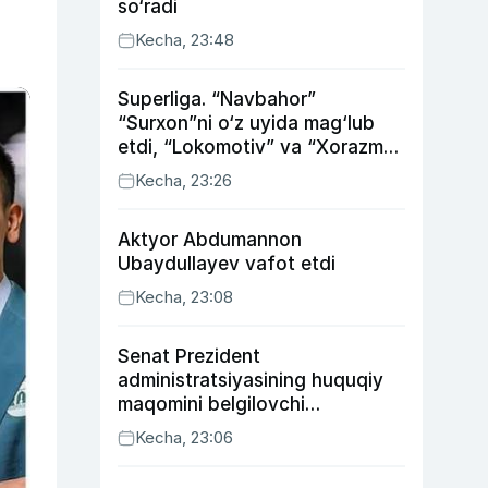
so‘radi
Kecha, 23:48
Superliga. “Navbahor”
“Surxon”ni o‘z uyida mag‘lub
etdi, “Lokomotiv” va “Xorazm”
uyda g‘alaba qozondi
Kecha, 23:26
Aktyor Abdu­mannon
Ubaydullayev vafot etdi
Kecha, 23:08
Senat Prezident
administratsiyasining huquqiy
maqomini belgilovchi
konstitutsiyaviy qonunni
Kecha, 23:06
ma’qulladi