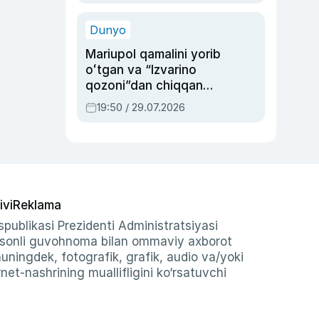
qolgan voqea
Dunyo
Mariupol qamalini yorib
oʻtgan va “Izvarino
qozoni”dan chiqqan
qahramon — Ukraina
19:50 / 29.07.2026
armiyasi bosh
qoʻmondoni Drapatiy
haqida
ivi
Reklama
publikasi Prezidenti Administratsiyasi
-sonli guvohnoma bilan ommaviy axborot
shuningdek, fotografik, grafik, audio va/yoki
et-nashrining muallifligini ko‘rsatuvchi