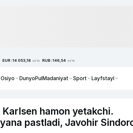
EUR :
RUB :
14 053,18
146,54
so'm
so'm
 Osiyo
Dunyo
Pul
Madaniyat
Sport
Layfstayl
i. Karlsen hamon yetakchi.
ana pastladi, Javohir Sindor