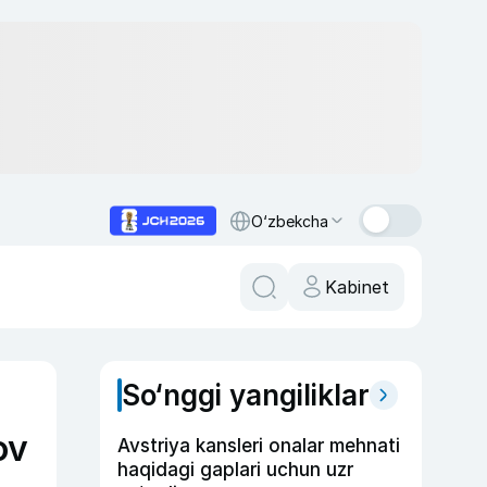
O‘zbekcha
Kabinet
So‘nggi yangiliklar
ov
Avstriya kansleri onalar mehnati
haqidagi gaplari uchun uzr