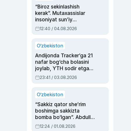
“Biroz sekinlashish
kerak”. Mutaxassislar
insoniyat sun’iy
intellektni boshqara
12:40 / 04.08.2026
olmay qolishidan xavotir
bildirdi
O‘zbekiston
Andijonda Tracker’ga 21
nafar bog‘cha bolasini
joylab, YTH sodir etgan
ayolga sud hukmi o‘qildi
23:41 / 03.08.2026
O‘zbekiston
“Sakkiz qator she’rim
boshimga sakkizta
bomba bo‘lgan”. Abdulla
Oripovni siyosiy
12:24 / 01.08.2026
ayblovlardan asrab