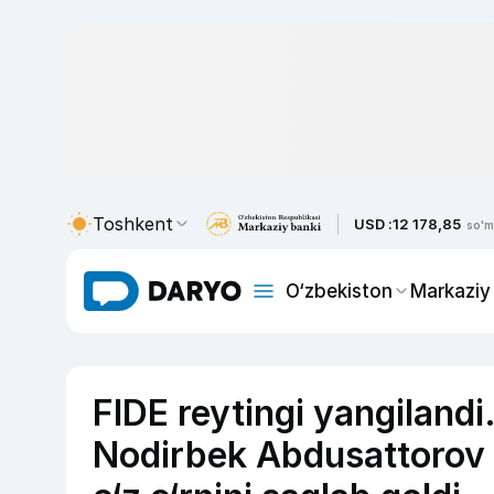
Toshkent
USD :
12 178,85
so'm
O‘zbekiston
Markaziy
FIDE reytingi yangiland
Nodirbek Abdusattorov y