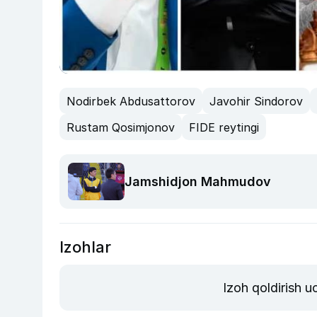
Nodirbek Abdusattorov
Javohir Sindorov
Rustam Qosimjonov
FIDE reytingi
Jamshidjon Mahmudov
Izohlar
Izoh qoldirish 