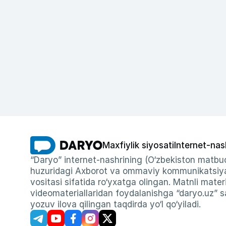
Maxfiylik siyosati
Internet-nas
“Daryo” internet-nashrining (O‘zbekiston matbuo
huzuridagi Axborot va ommaviy kommunikatsiyal
vositasi sifatida ro‘yxatga olingan. Matnli materi
videomateriallaridan foydalanishga “daryo.uz” sa
yozuv ilova qilingan taqdirda yo‘l qo‘yiladi.