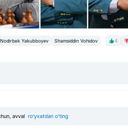
Nodirbek Yakubboyev
Shamsiddin Vohidov
4
uchun, avval
ro‘yxatdan o‘ting