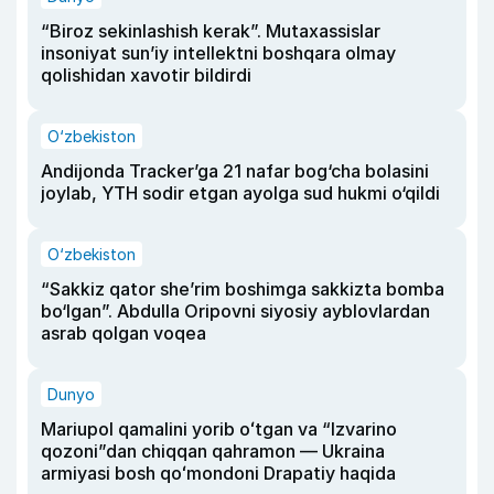
“Biroz sekinlashish kerak”. Mutaxassislar
insoniyat sun’iy intellektni boshqara olmay
qolishidan xavotir bildirdi
O‘zbekiston
Andijonda Tracker’ga 21 nafar bog‘cha bolasini
joylab, YTH sodir etgan ayolga sud hukmi o‘qildi
O‘zbekiston
“Sakkiz qator she’rim boshimga sakkizta bomba
bo‘lgan”. Abdulla Oripovni siyosiy ayblovlardan
asrab qolgan voqea
Dunyo
Mariupol qamalini yorib oʻtgan va “Izvarino
qozoni”dan chiqqan qahramon — Ukraina
armiyasi bosh qoʻmondoni Drapatiy haqida