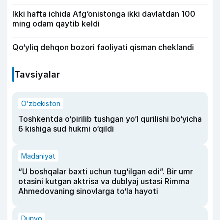
Ikki hafta ichida Afg‘onistonga ikki davlatdan 100
ming odam qaytib keldi
Qo‘yliq dehqon bozori faoliyati qisman cheklandi
Tavsiyalar
O‘zbekiston
Toshkentda o‘pirilib tushgan yo‘l qurilishi bo‘yicha
6 kishiga sud hukmi o‘qildi
Madaniyat
“U boshqalar baxti uchun tug‘ilgan edi”. Bir umr
otasini kutgan aktrisa va dublyaj ustasi Rimma
Ahmedovaning sinovlarga to‘la hayoti
Dunyo