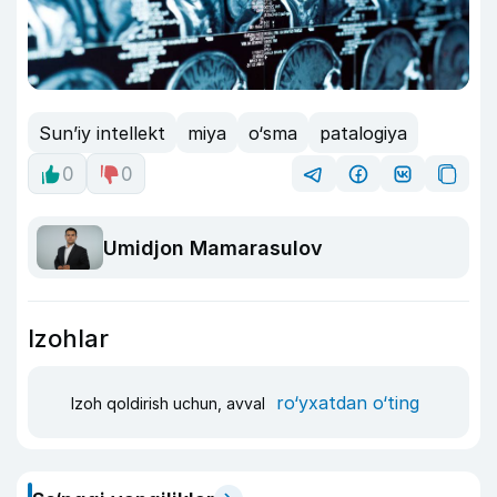
Sun’iy intellekt
miya
o‘sma
patalogiya
0
0
Umidjon Mamarasulov
Izohlar
ro‘yxatdan o‘ting
Izoh qoldirish uchun, avval