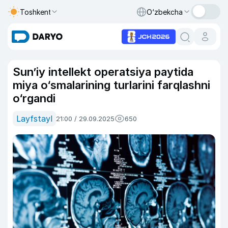
Toshkent
O‘zbekcha
Sun’iy intellekt operatsiya paytida
miya o‘smalarining turlarini farqlashni
o‘rgandi
Layfstayl
21:00 / 29.09.2025
650