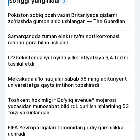
So‘nggi yangiliklar
Pokiston sobiq bosh vaziri Britaniyada qizlarni
zo‘rlashda gumonlanib ushlangan — The Guardian
Samarqandda tuman elektr ta’minoti korxonasi
rahbari pora bilan ushlandi
O‘zbekistonda iyul oyida yillik inflyatsiya 6,4 foizni
tashkil etdi
Meksikada a’lo natijalar sabab 58 ming abituriyent
universitetga qayta imtihon topshiradi
Toshkent hokimligi “Qo‘yliq avenue” mojarosi
yuzasidan munosabat bildirdi: qurilish ishlarining 53
foizi yakunlangan
FIFA Yevropa ligalari tomonidan jiddiy qarshilikka
uchradi