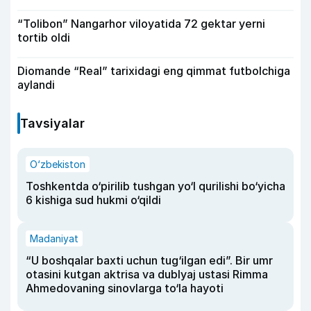
“Tolibon” Nangarhor viloyatida 72 gektar yerni
tortib oldi
Diomande “Real” tarixidagi eng qimmat futbolchiga
aylandi
Tavsiyalar
O‘zbekiston
Toshkentda o‘pirilib tushgan yo‘l qurilishi bo‘yicha
6 kishiga sud hukmi o‘qildi
Madaniyat
“U boshqalar baxti uchun tug‘ilgan edi”. Bir umr
otasini kutgan aktrisa va dublyaj ustasi Rimma
Ahmedovaning sinovlarga to‘la hayoti