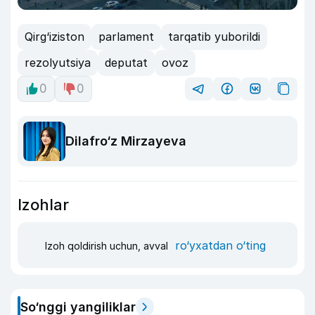
Qirg‘iziston
parlament
tarqatib yuborildi
rezolyutsiya
deputat
ovoz
0
0
Dilafro‘z Mirzayeva
Izohlar
ro‘yxatdan o‘ting
Izoh qoldirish uchun, avval
So‘nggi yangiliklar