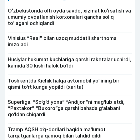
Oʻzbekistonda olti oyda savdo, xizmat koʻrsatish va
umumiy ovqatlanish korxonalari qancha soliq
toʻlagani ochiqlandi
Vinisius “Real” bilan uzoq muddatli shartnoma
imzoladi
Husiylar hukumat kuchlariga qarshi raketalar uchirdi,
kamida 30 kishi halok bo‘ldi
Toshkentda Kichik halqa avtomobil yo‘lining bir
qismi to‘rt kunga yopildi (xarita)
Superliga. “So‘g‘diyona” “Andijon”ni mag‘lub etdi,
“Paxtakor” “Buxoro”ga qarshi bahsda g‘alabani
qo‘ldan chiqardi
Tramp AQSH o‘q-dorilari haqida ma’lumot
tarqatganlarga qamoq bilan tahdid qildi