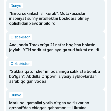
Dunyo
“Biroz sekinlashish kerak”. Mutaxassislar
insoniyat sun’iy intellektni boshqara olmay
qolishidan xavotir bildirdi
O‘zbekiston
Andijonda Tracker’ga 21 nafar bog‘cha bolasini
joylab, YTH sodir etgan ayolga sud hukmi o‘qildi
O‘zbekiston
“Sakkiz qator she’rim boshimga sakkizta bomba
bo‘lgan”. Abdulla Oripovni siyosiy ayblovlardan
asrab qolgan voqea
Dunyo
Mariupol qamalini yorib oʻtgan va “Izvarino
qozoni”dan chiqqan qahramon — Ukraina